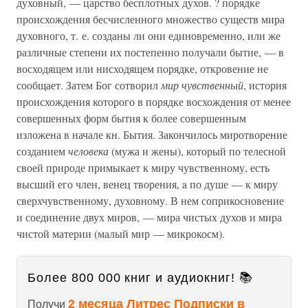
духовный, — царство бесплотных духов. ? порядке
происхождения бесчисленного множество существ мира
духовного, т. е. созданы ли они единовременно, или же
различные степени их постепенно получали бытие, — в
восходящем или нисходящем порядке, откровение не
сообщает. Затем Бог сотворил
мир чувственный
, история
происхождения которого в порядке восхождения от менее
совершенных форм бытия к более совершенным
изложена в начале кн. Бытия. Закончилось миротворение
созданием
человека
(мужа и жены), который по телесной
своей природе примыкает к миру чувственному, есть
высший его член, венец творения, a по душе — к миру
сверхчувственному, духовному. В нем соприкосновение
и соединение двух миров, — мира чистых духов и мира
чистой материи (малый мир — микрокосм).
Более 800 000 книг и аудиокниг! 📚
2 месяца Литрес Подписки в
Получи