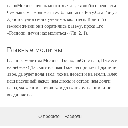
наш»Молитва очень много значит для любого человека.
Чем чаще мы молимся, тем ближе мы к Богу.Сам Иисус
Христос учил своих учеников молиться. В дни Его
земной жизни они обратились к Нему, прося Его:
«Господи, научи нас молиться» (Лк. 2, 1).
Главные молитвы
Главные молитвы Молитва ГосподняОтче наш, Иже еси
на небесех! Да святится имя Твое, да приидет Царствие
Твое, да будет воля Твоя, яко на небеси и на земли. Хлеб
наш насущный даждь нам днесь; и остави нам долги
наша, якоже и мы оставляем должником нашим; и не
введи нас во
О проекте
Разделы