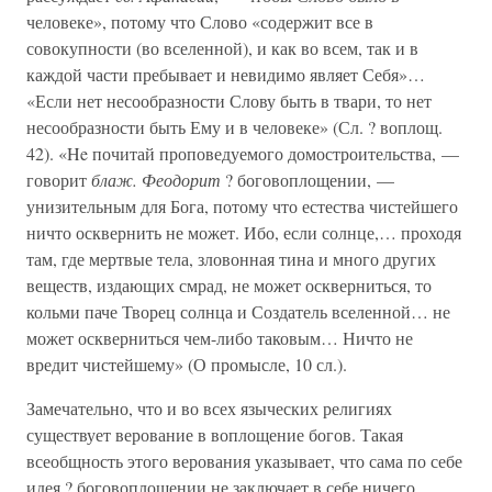
человеке», потому что Слово «содержит все в
совокупности (во вселенной), и как во всем, так и в
каждой части пребывает и невидимо являет Себя»…
«Если нет несообразности Слову быть в твари, то нет
несообразности быть Ему и в человеке» (Сл. ? воплощ.
42). «He почитай проповедуемого домостроительства, —
говорит
блаж. Феодорит
? боговоплощении, —
унизительным для Бога, потому что естества чистейшего
ничто осквернить не может. Ибо, если солнце,… проходя
там, где мертвые тела, зловонная тина и много других
веществ, издающих смрад, не может оскверниться, то
кольми паче Творец солнца и Создатель вселенной… не
может оскверниться чем-либо таковым… Ничто не
вредит чистейшему» (О промысле, 10 сл.).
Замечательно, что и во всех языческих религиях
существует верование в воплощение богов. Такая
всеобщность этого верования указывает, что сама по себе
идея ? боговоплощении не заключает в себе ничего