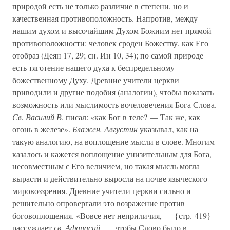
природой есть не только различие в степени, но и
качественная противоположность. Напротив, между
нашим духом и высочайшим Духом Божиим нет прямой
противоположности: человек сроден Божеству, как Его
отобраз (Деян 17, 29; сн. Ин 10, 34); по самой природе
есть тяготение нашего духа к беспредельному
божественному Духу. Древние учители церкви
приводили и другие подобия (аналогии), чтобы показать
возможность или мыслимость вочеловечения Бога Слова.
Св. Василий В
. писал: «как Бог в теле? — Так же, как
огонь в железе».
Блажен. Августин
указывал, как на
такую аналогию, на воплощение мысли в слове. Многим
казалось и кажется воплощение унизительным для Бога,
несовместным с Его величием, но такая мысль могла
вырасти и действительно выросла на почве языческого
мировоззрения. Древние учители церкви сильно и
решительно опровергали это возражение против
боговоплощения. «Вовсе нет неприличия, — {стр. 419}
рассуждает
св. Афанасий
, — чтобы Слово было в