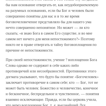
бы нам основание отвергать ее, как неудобоприемлемую
на разумных основаниях, если бы Бог и человек были
совершенно понятны для нас и в то же время
боговочеловечение представляло бы для нашего ума
нечто совершенно непонятное. Но может — ли кто
сказать; «я знаю Бога в самом Его существе, и во мне
самом нет ничего для меня непостижимого?» Поэтому
никто не в праве отвергать и тайну боговоплощения по
причине ее непостижимости.
При своей непостижимости, учение ? воплощении Бога
Слова однако не содержит в себе каких-либо
противоречий или несообразностей. Противники этого
догмата указывают, что будто бы понятие «Богочеловек»
заключает противоречие в самом себе; кто — Бог, тот не
может быть человек: Божество и человечество, конечное
и бесконечное, беспредельное и чувственное, — понятия
взаимно исключающие. Правда, если бы церковь учила,
что через воплощение Бог, т. е. высочайший Дух,