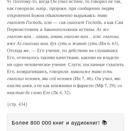
9). Поэтому-то, когда Он учил истине, то говорил не так,
как говорили, напр., пророки, при сообщении людям
откровения Божия обыкновенно выражаясь:
тако
глаголет Господь
, или —
сия глаголет Господь
, а как Сам
Первоисточник и Законоположник истины:
Аз же
глаголю вам… аминь, аминь глаголю вам…
или:
глаголы,
яже Аз глаголах вам, дух суть и живот суть
(Ин 6, 63).
Отсюда же, — Его учение, по действию на слушавших
Его, отличалось такими качествами, какими не владело
ни одно человеческое учение. Слуги, посланные схватить
Его, возвратившись, говорили:
николиже тако есть
глаголал человек, яко сей человек
(Ин 7, 46). Он учил,
яко
власть имея
, а не как книжники и фарисеи (Мф 7, 29);
со
властью бе слово Его
(Лк 4, 32).
{стр. 434}
Более 800 000 книг и аудиокниг! 📚