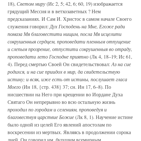
18),
Светом миру
(Ис 2, 5; 42, 6; 60, 19) изображается
грядущий Мессия и в ветхозаветных ? Нем
предсказаниях. И Сам И. Христос в самом начале Своего
служения говорил:
Дух Господень на Мне, Егоже ради
помаза Мя благовестити нищим, посла Мя исцелити
сокрушенныя сердцем, проповедати пленным отпущение
и слепым прозрение, отпустити сокрушенныя во отраду,
проповедати лето Господне приятно
(Лк 4, 18–19; Ис 61,
4). Перед смертью Своей Он свидетельствовал:
Аз на сие
родихся, и на сие приидох в мир, да свидетельствую
истину; и всяк, иже есть от истины, послушает гласа
Моего
(Ин 18, {стр. 438} 37; сн. Ин 17, 6–8). По
нисшествии на Него при крещении во Иордане Духа
Святаго Он непрерывно во всю остальную жизнь
проходил по городам и селениям, проповедуя и
благовествуя царствие Божие
(Лк 8, 1). Научение истине
было одной из целей Его явлений апостолам по
воскресении из мертвых. Являясь в продолжении сорока
дней, Он говорил им, будущим всемирным