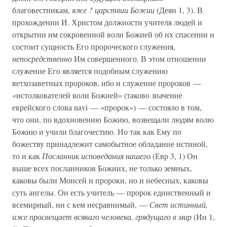
благовестникам,
яже ? царствии Божии
(Деян 1, 3). В
прохождении И. Христом должности учителя людей и
открытии им сокровенной воли Божией об их спасении и
состоит сущность Его пророческого служения,
непосредственно
Им совершенного. В этом отношении
служение Его является подобным служению
ветхозаветных пророков, ибо и служение пророков —
«истолкователей воли Божией» (таково значение
еврейского слова navi — «пророк») — состояло в том,
что они, по вдохновению Божию, возвещали людям волю
Божию и учили благочестию. Но так как Ему по
божеству принадлежит самобытное обладание истиной,
то и как
Посланник исповедания нашего
(Евр 3, 1) Он
выше всех посланников Божиих, не только земных,
каковы были Моисей и пророки, но и небесных, каковы
суть ангелы. Он есть учитель — пророк единственный и
всемирный, ни с кем несравнимый, —
Свет истинный,
иже просвещает всякаго человека, грядущаго в мир
(Ин 1,