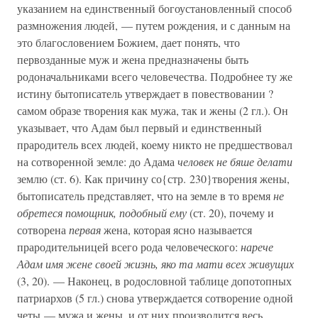
указанием на единственный богоустановленный способ
размножения людей, — путем рождения, и с данным на
это благословением Божием, дает понять, что
первозданные муж и жена предназначены быть
родоначальниками всего человечества. Подробнее ту же
истину бытописатель утверждает в повествовании ?
самом образе творения как мужа, так и жены (2 гл.). Он
указывает, что Адам был первый и единственный
прародитель всех людей, коему никто не предшествовал
на сотворенной земле: до Адама
человек не бяше делати
землю (ст. 6). Как причину со{стр. 230}творения жены,
бытописатель представляет, что на земле в то время
не
обретеся помощник, подобный ему
(ст. 20), почему и
сотворена
первая
жена, которая ясно называется
прародительницей всего рода человеческого:
нарече
Адам имя жене своей жизнь, яко та мати всех живущих
(3, 20). — Наконец, в родословной таблице допотопных
патриархов (5 гл.) снова утверждается сотворение одной
четы — мужа и жены, и от них производится весь