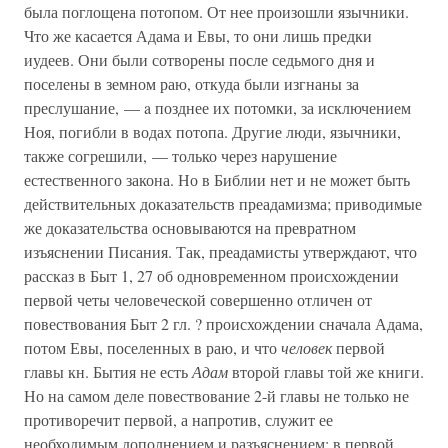
была поглощена потопом. От нее произошли язычники.
Что же касается Адама и Евы, то они лишь предки
иудеев. Они были сотворены после седьмого дня и
поселены в земном раю, откуда были изгнаны за
преслушание, — a позднее их потомки, за исключением
Ноя, погибли в водах потопа. Другие люди, язычники,
также согрешили, — только через нарушение
естественного закона. Но в Библии нет и не может быть
действительных доказательств преадамизма; приводимые
же доказательства основываются на превратном
изъяснении Писания. Так, преадамисты утверждают, что
рассказ в Быт 1, 27 об одновременном происхождении
первой четы человеческой совершенно отличен от
повествования Быт 2 гл. ? происхождении сначала Адама,
потом Евы, поселенных в раю, и что
человек
первой
главы кн. Бытия не есть
Адам
второй главы той же книги.
Но на самом деле повествование 2-й главы не только не
противоречит первой, а напротив, служит ее
необходимым дополнением и разъяснением: в первой