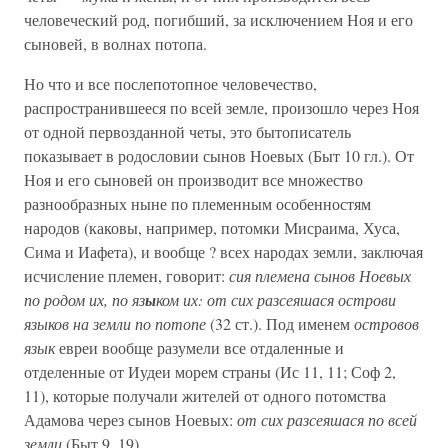
человеческий род, погибший, за исключением Ноя и его
сыновей, в волнах потопа.
Но что и все послепотопное человечество,
распространившееся по всей земле, произошло через Ноя
от одной первозданной четы, это бытописатель
показывает в родословии сынов Ноевых (Быт 10 гл.). От
Ноя и его сыновей он производит все множество
разнообразных ныне по племенным особенностям
народов (каковы, например, потомки Мисраима, Хуса,
Сима и Иафета), и вообще ? всех народах земли, заключая
исчисление племен, говорит:
сия племена сынов Ноевых
по родом их, по яз
ы
ком их: от сих разсеяшася острови
языков на земли по потопе
(32 ст.). Под именем
островов
язык
евреи вообще разумели все отдаленные и
отделенные от Иудеи морем страны (Ис 11, 11; Соф 2,
11), которые получали жителей от одного потомства
Адамова через сынов Ноевых:
от сих разсеяшася по всей
земли
(Быт 9, 19).