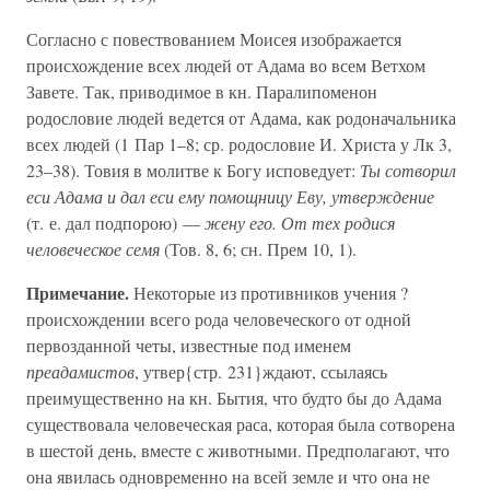
Согласно с повествованием Моисея изображается
происхождение всех людей от Адама во всем Ветхом
Завете. Так, приводимое в кн. Паралипоменон
родословие людей ведется от Адама, как родоначальника
всех людей (1 Пар 1–8; ср. родословие И. Христа у Лк 3,
23–38). Товия в молитве к Богу исповедует:
Ты сотворил
еси Адама и дал еси ему помощницу Еву, утверждение
(т. е. дал подпорою) —
жену его. От тех родися
человеческое семя
(Тов. 8, 6; сн. Прем 10, 1).
Примечание.
Некоторые из противников учения ?
происхождении всего рода человеческого от одной
первозданной четы, известные под именем
преадамистов
, утвер{стр. 231}ждают, ссылаясь
преимущественно на кн. Бытия, что будто бы до Адама
существовала человеческая раса, которая была сотворена
в шестой день, вместе с животными. Предполагают, что
она явилась одновременно на всей земле и что она не