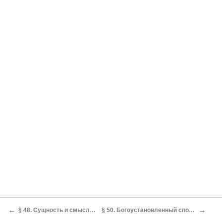
←
→
§ 48. Сущность и смысл Моисеева сказания ο происхождении первых людей
§ 50. Богоустановленный способ размножения людей. Разбор мнений ο происхождении душ