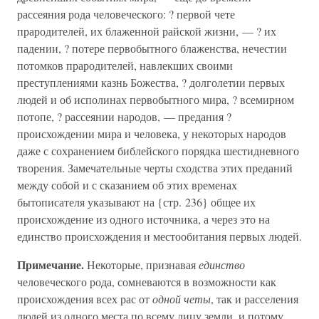
рассеяния рода человеческого: ? первой чете
прародителей, их блаженной райской жизни, — ? их
падении, ? потере первобытного блаженства, нечестии
потомков прародителей, навлекших своими
преступлениями казнь Божества, ? долголетии первых
людей и об исполинах первобытного мира, ? всемирном
потопе, ? рассеянии народов, — предания ?
происхождении мира и человека, у некоторых народов
даже с сохранением библейского порядка шестидневного
творения. Замечательные черты сходства этих преданий
между собой и с сказанием об этих временах
бытописателя указывают на {стр. 236} общее их
происхождение из одного источника, а через это на
единство происхождения и местообитания первых людей.
Примечание.
Некоторые, признавая
единство
человеческого рода, сомневаются в возможности как
происхождения всех рас от
одной четы
, так и расселения
людей из одного места по всему лицу земли, и потому