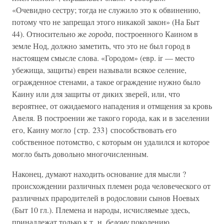
«Очевидно сестру; тогда не служило это к обвинению,
потому что не запрещал этого никакой закон» (На Быт
44). Относительно же
города
, построенного Каином в
земле Нод, должно заметить, что это не был город в
настоящем смысле слова. «Городом» (евр. ir — место
убежища, защиты) евреи называли всякое селение,
огражденное стенами, а такое ограждение нужно было
Каину или для защиты от диких зверей, или, что
вероятнее, от ожидаемого нападения и отмщения за кровь
Авеля. В построении же такого города, как и в заселении
его, Каину могло {стр. 233} способствовать его
собственное потомство, с которым он удалился и которое
могло быть довольно многочисленным.
Наконец, думают находить основание для мысли ?
происхождении различных племен рода человеческого от
различных прародителей в родословии сынов Ноевых
(Быт 10 гл.). Племена и народы, исчисляемые здесь,
принадлежат только к т. н.
белому
поколению