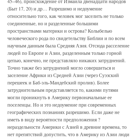
45–46), происхождение от Измаила двенадцати народов
(Быт 17, 20) и др… Разрешимо и недоумение
относительно того, как человек мог заселить не только
соединенные, но и разделенные большими
пространствами материки и острова? Колыбелью
человеческого рода по свидетельству Библии и по всем
научным данным была Средняя Азия. Отсюда расселение
людей по Европе и Азии, разделенным только горной
цепью, конечно, не представляло никаких затруднений.
Точно также без затруднений могло совершиться и
заселение Африки из Средней Азии (через Суэзский
перешеек и Баб-эль-Мандебский пролив). Более
затруднительным представляется то, какими путями
могли проникнуть в Америку первоначальные ее
поселенцы. Но и это недоумение при современных
географических познаниях разрешимо. Если даже не
иметь в виду вероятности предположения ?
нераздельности Америки с Азией в древние времена, то
нет препятствий допустить, что в Америку из Азии люди