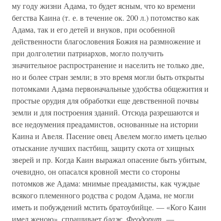
му году жизни Адама, то будет ясным, что ко времени
бегства Каина (т. е. в течение ок. 200 л.) потомство как
Адама, так и его детей и внуков, при особенной
действенности благословения Божия на размножение и
при долголетии патриархов, могло получить
значительное распространение и населить не только две,
но и более стран земли; в это время могли быть открыты
потомками Адама первоначальные удобства общежития и
простые орудия для обработки еще девственной почвы
земли и для построения зданий. Отсюда разрешаются и
все недоумения преадамистов, основанные на истории
Каина и Авеля. Пасение овец Авелем могло иметь целью
отыскание лучших пастбищ, защиту скота от хищных
зверей и пр. Когда Каин выражал опасение быть убитым,
очевидно, он опасался кровной мести со стороны
потомков же Адама: мнимые преадамисты, как чуждые
всякого племенного родства с родом Адама, не могли
иметь и побуждений мстить братоубийце. — «Кого Каин
имел женою», спрашивает
блаж. Феодорит.
—