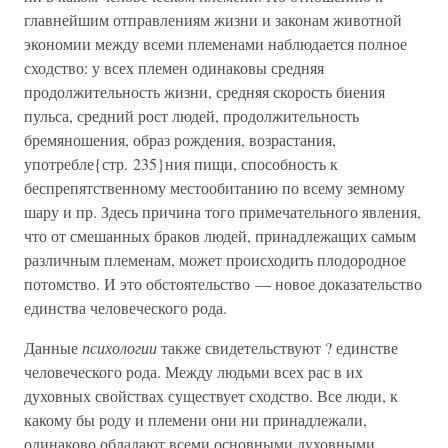
главнейшим отправлениям жизни и законам животной
экономии между всеми племенами наблюдается полное
сходство: у всех племен одинаковы средняя
продолжительность жизни, средняя скорость биения
пульса, средний рост людей, продолжительность
бремяношения, образ рождения, возрастания,
употребле{стр. 235}ния пищи, способность к
беспрепятственному местообитанию по всему земному
шару и пр. Здесь причина того примечательного явления,
что от смешанных браков людей, принадлежащих самым
различным племенам, может происходить плодородное
потомство. И это обстоятельство — новое доказательство
единства человеческого рода.
Данные
психологии
также свидетельствуют ? единстве
человеческого рода. Между людьми всех рас в их
духовных свойствах существует сходство. Все люди, к
какому бы роду и племени они ни принадлежали,
одинаково обладают всеми основными духовными