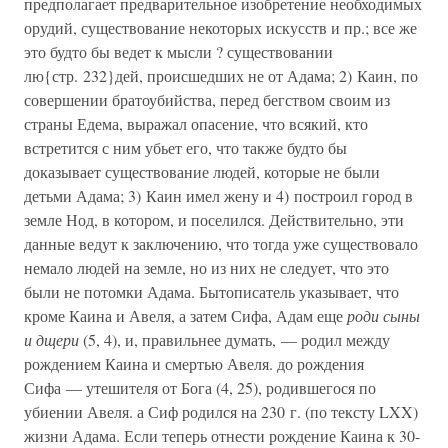
предполагает предварительное изобретение необходимых
орудий, существование некоторых искусств и пр.; все же
это будто бы ведет к мысли ? существовании
лю{стр. 232}дей, происшедших не от Адама; 2) Каин, по
совершении братоубийства, перед бегством своим из
страны Едема, выражал опасение, что всякий, кто
встретится с ним убьет его, что также будто бы
доказывает существование людей, которые не были
детьми Адама; 3) Каин имел жену и 4) построил город в
земле Нод, в котором, и поселился. Действительно, эти
данные ведут к заключению, что тогда уже существовало
немало людей на земле, но из них не следует, что это
были не потомки Адама. Бытописатель указывает, что
кроме Каина и Авеля, а затем Сифа, Адам еще
роди сыны
и дщери
(5, 4), и, правильнее думать, — родил между
рождением Каина и смертью Авеля. до рождения
Сифа — утешителя от Бога (4, 25), родившегося по
убиении Авеля. а Сиф родился на 230 г. (по тексту LXX)
жизни Адама. Если теперь отнести рождение Каина к 30-