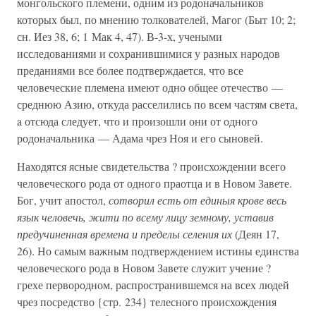
монгольского племени, одним из родоначальников
которых был, по мнению толкователей, Магог (Быт 10; 2;
сн. Иез 38, 6; 1 Мак 4, 47). В-3-х, учеными
исследованиями и сохранившимися у разных народов
преданиями все более подтверждается, что все
человеческие племена имеют одно общее отечество —
среднюю Азию, откуда расселились по всем частям света,
a отсюда следует, что и произошли они от одного
родоначальника — Адама чрез Ноя и его сыновей.
Находятся ясные свидетельства ? происхождении всего
человеческого рода от одного праотца и в Новом Завете.
Бог, учит апостол,
сотворил есть от единыя крове весь
язык человечь, жити по всему лицу земному, уставив
предучиненная времена и пределы селения их
(Деян 17,
26). Но самым важным подтверждением истины единства
человеческого рода в Новом Завете служит учение ?
грехе первородном, распространившемся на всех людей
чрез посредство {стр. 234} телесного происхождения