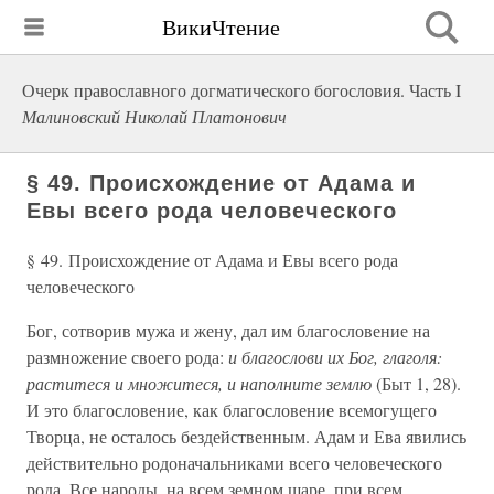
ВикиЧтение
Очерк православного догматического богословия. Часть I
Малиновский Николай Платонович
§ 49. Происхождение от Адама и
Евы всего рода человеческого
§ 49. Происхождение от Адама и Евы всего рода
человеческого
Бог, сотворив мужа и жену, дал им благословение на
размножение своего рода:
и благослови их Бог, глаголя:
раститеся и множитеся, и наполните землю
(Быт 1, 28).
И это благословение, как благословение всемогущего
Творца, не осталось бездейственным. Адам и Ева явились
действительно родоначальниками всего человеческого
рода. Все народы, на всем земном шаре, при всем