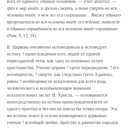
всех от единого:
единым человеком
, — учит апостол, —
грех в мир вниде, и грехом смерть, и тако смерть во вся
человеки вниде, в нем же еси согрешиша… Якоже единаго
прегрешением во вся человеки вниде осуждение, такожде
и единаго оправданием во вся человеки вниде оправдание
(Рим. 5, 12, 18).
II. Церковь неизменно исповедывала и исповедует
истину ? происхождении всех людей от единой
первозданной четы, как одну из основных истин
христианства. Учение церкви ? грехе первородном, ? его
всеобщности, ? смерти, как следствии греха Адамова,
равно ? необходимости искупления для всего рода
человеческого и всеобъемлющем значении
искупительных заслуг И. Христа, — основывается
непосредственно на истине происхождения всех от
одного праотца и без нее не имело бы точки опоры. Эта
же истина лежит в основе возвещаемого церковью
учения ? всеобщей любви, братстве и равенстве народов.