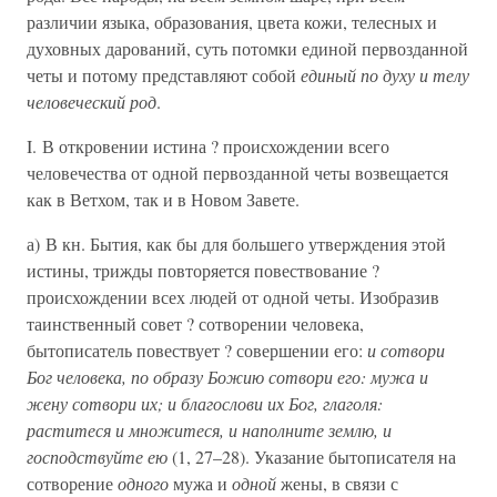
различии языка, образования, цвета кожи, телесных и
духовных дарований, суть потомки единой первозданной
четы и потому представляют собой
единый по духу и телу
человеческий род
.
I. В откровении истина ? происхождении всего
человечества от одной первозданной четы возвещается
как в Ветхом, так и в Новом Завете.
а) В кн. Бытия, как бы для большего утверждения этой
истины, трижды повторяется повествование ?
происхождении всех людей от одной четы. Изобразив
таинственный совет ? сотворении человека,
бытописатель повествует ? совершении его:
и сотвори
Бог человека, по образу Божию сотвори его: мужа и
жену сотвори их; и благослови их Бог, глаголя:
раститеся и множитеся, и наполните землю, и
господствуйте ею
(1, 27–28). Указание бытописателя на
сотворение
одного
мужа и
одной
жены, в связи с