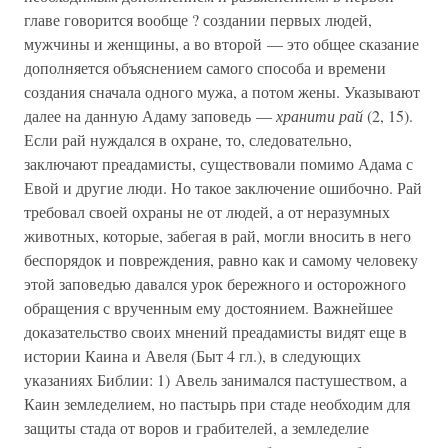
главе говорится вообще ? создании первых людей,
мужчины и женщины, а во второй — это общее сказание
дополняется объяснением самого способа и времени
создания сначала одного мужа, а потом жены. Указывают
далее на данную Адаму заповедь —
хранити рай
(2, 15).
Если рай нуждался в охране, то, следовательно,
заключают преадамисты, существовали помимо Адама с
Евой и другие люди. Но такое заключение ошибочно. Рай
требовал своей охраны не от людей, а от неразумных
животных, которые, забегая в рай, могли вносить в него
беспорядок и повреждения, равно как и самому человеку
этой заповедью давался урок бережного и осторожного
обращения с врученным ему достоянием. Важнейшее
доказательство своих мнений преадамисты видят еще в
истории Каина и Авеля (Быт 4 гл.), в следующих
указаниях Библии: 1) Авель занимался пастушеством, а
Каин земледелием, но пастырь при стаде необходим для
защиты стада от воров и грабителей, а земледелие