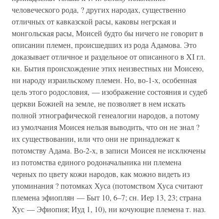
человеческого рода, ? других народах, существенно
отличных от кавказской расы, каковы негрская и
монгольская расы, Моисей будто бы ничего не говорит в
описании племен, происшедших из рода Адамова. Это
доказывает отличное и раздельное от описанного в XI гл.
кн. Бытия происхождение этих неизвестных ни Моисею,
ни народу израильскому племен. Но, во-1-х, особенная
цель этого родословия, — изображение состояния и судеб
церкви Божией на земле, не позволяет в нем искать
полной этнографической генеалогии народов, a потому
из умолчания Моисея нельзя выводить, что он не знал ?
их существовании, или что они не принадлежат к
потомству Адама. Во-2-х, в записи Моисея не исключены
из потомства единого родоначальника ни племена
черных по цвету кожи народов, как можно видеть из
упоминания ? потомках Хуса (потомством Хуса считают
племена эфиоплян — Быт 10, 6–7; сн. Иер 13, 23; страна
Хус — Эфиопия; Иуд 1, 10), ни кочующие племена т. наз.