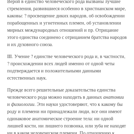
Верой в единство человеческого рода вызваны лучшие
стремления, развившиеся особенно в христианском мире,
каковы: ? просвещение диких народов, об освобождении
порабощенных и угнетенных племен, об установлении
мирных международных отношений и пр. Отрицание
этого единства соединено с отрицанием братства народов
и их духовного союза.
III. Учение ? единстве человеческого рода и, в частности,
? происхождении всех людей именно от одной четы
подтверждается и положительными данными
естественных наук.
Прежде всего решительные доказательства единства
человеческого рода можно находить в данных
анатомии
и
физиологии
. Эти науки удостоверяют, что к какому бы
роду и племени ни принадлежали люди, все они имеют
одинаковое анатомическое строение тела: ни одной
лишней кости, ни лишнего позвонка, или зуба не находят
ни в каком человеческом племени. По отношению к