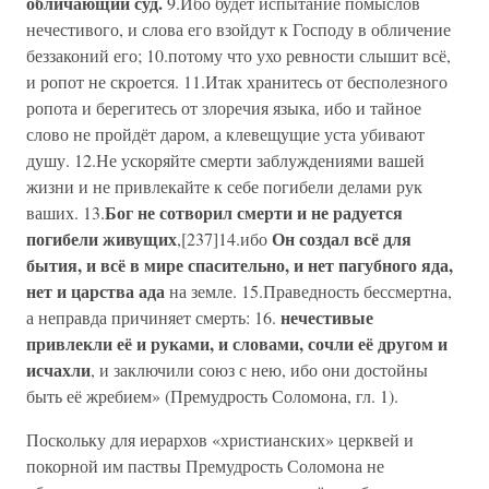
обличающий суд.
9.Ибо будет испытание помыслов
нечестивого, и слова его взойдут к Господу в обличение
беззаконий его; 10.потому что ухо ревности слышит всё,
и ропот не скроется. 11.Итак хранитесь от бесполезного
ропота и берегитесь от злоречия языка, ибо и тайное
слово не пройдёт даром, а клевещущие уста убивают
душу. 12.Не ускоряйте смерти заблуждениями вашей
жизни и не привлекайте к себе погибели делами рук
Бог не сотворил смерти и не радуется
ваших. 13.
погибели живущих
Он создал всё для
,[237]14.ибо
бытия, и всё в мире спасительно, и нет пагубного яда,
нет и царства ада
на земле. 15.Праведность бессмертна,
нечестивые
а неправда причиняет смерть: 16.
привлекли её и руками, и словами, сочли её другом и
исчахли
, и заключили союз с нею, ибо они достойны
быть её жребием» (Премудрость Соломона, гл. 1).
Поскольку для иерархов «христианских» церквей и
покорной им паствы Премудрость Соломона не