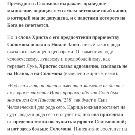
Премудрость Соломона выражает праведное
мышление, порицая тем самым ветхонаветный канон,
в который она не допущена, и с наветами которого на
Бога не сочетается.
слова Христа о его предпочтении пророчеству
Но и
Соломона попали в Новый Завет
: не всё такого рода
оказалось вычищено цензорами. О знамениях роду
человеческому, лукавому и прелюбодейному, как
Христос сказал однозначно, ссылаясь не
передаёт Лука,
на Исаию, а на Соломона
(выделено жирным нами):
«Род сей лукав, он ищет знамения, и знамение не дастся
ему, кроме знамения Ионы пророка; ибо как Иона был
знамением для Ниневитян
,[238] так будет и Сын
Человеческий для рода сего. Царица южная восстанет на
она приходила
суд с людьми рода сего и осудит их, ибо
от пределов земли послушать мудрости Соломоновой;
и вот здесь больше Соломона
. Ниневитяне восстанут на