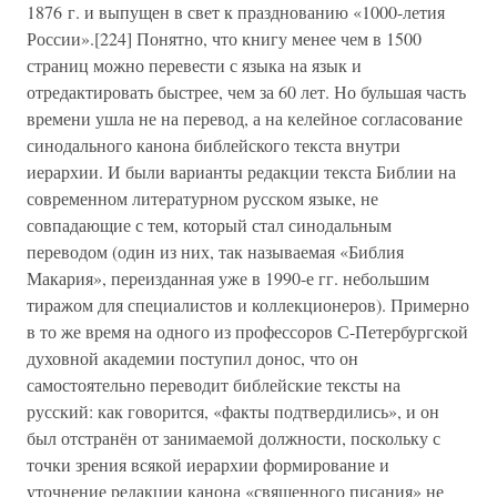
1876 г. и выпущен в свет к празднованию «1000-летия
России».[224] Понятно, что книгу менее чем в 1500
страниц можно перевести с языка на язык и
отредактировать быстрее, чем за 60 лет. Но бульшая часть
времени ушла не на перевод, а на келейное согласование
синодального канона библейского текста внутри
иерархии. И были варианты редакции текста Библии на
современном литературном русском языке, не
совпадающие с тем, который стал синодальным
переводом (один из них, так называемая «Библия
Макария», переизданная уже в 1990-е гг. небольшим
тиражом для специалистов и коллекционеров). Примерно
в то же время на одного из профессоров С-Петербургской
духовной академии поступил донос, что он
самостоятельно переводит библейские тексты на
русский: как говорится, «факты подтвердились», и он
был отстранён от занимаемой должности, поскольку с
точки зрения всякой иерархии формирование и
уточнение редакции канона «священного писания» не