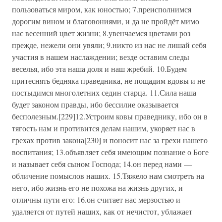
пользоваться миром, как юностью; 7.преисполнимся
дорогим вином и благовониями, и да не пройдёт мимо
нас весенний цвет жизни; 8.увенчаемся цветами роз
прежде, нежели они увяли; 9.никто из нас не лишай себя
участия в нашем наслаждении; везде оставим следы
веселья, ибо эта наша доля и наш жребий. 10.Будем
притеснять бедняка праведника, не пощадим вдовы и не
постыдимся многолетних седин старца. 11.Сила наша
будет законом правды, ибо бессилие оказывается
бесполезным.[229]12.Устроим ковы праведнику, ибо он в
тягость нам и противится делам нашим, укоряет нас в
грехах против закона[230] и поносит нас за грехи нашего
воспитания; 13.объявляет себя имеющим познание о Боге
и называет себя сыном Господа; 14.он перед нами —
обличение помыслов наших. 15.Тяжело нам смотреть на
него, ибо жизнь его не похожа на жизнь других, и
отличны пути его: 16.он считает нас мерзостью и
удаляется от путей наших, как от нечистот, ублажает