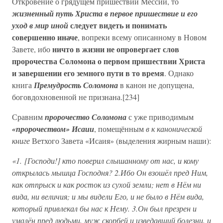
Откровение о грядущем пришествии Мессии, то
жизненный путь Христа в первое пришествие и его
следует видеть и понимать
уход в мир иной
совершенно иначе
, вопреки всему описанному в Новом
ничто в жизни не опровергает слов
Завете, ибо
пророчества Соломона о первом пришествии Христа
и завершении его земного пути в то время
. Однако
книга
Премудрость Соломона
в канон не допущена,
боговдохновенной не признана.[234]
Сравним
пророчество Соломона
с уже приводимым
«пророчеством» Исаии
, помещённым
в к канонической
книге
Ветхого Завета «Исаия» (выделения жирным наши):
«1. [Господи!] кто поверил слышанному от нас, и кому
открылась мышца Господня? 2.Ибо Он взошёл пред Ним,
как отпрыск и как росток из сухой земли; нет в Нём ни
вида, ни величия; и мы видели Его, и не было в Нём вида,
который привлекал бы нас к Нему. 3.Он был презрен и
умалён пред людьми, муж скорбей и изведавший болезни, и