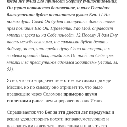
когда же душа Его принесёт жертву умилостивления,
Он узрит потомство долговечное, и воля Господня
благоуспешно будет исполняться рукою Его.
11.На
подвиг души Своей Он будет смотреть с довольством;
чрез познание Его Он, Праведник, Раб Мой, оправдает
многих и грехи их на Себе понесёт. 12.Посему Я дам Ему
часть между великими, и с сильными будет делить
добычу, за то, что предал душу Свою на смерть, и к
злодеям причтён был, тогда как Он понёс на Себе грех
многих и за преступников сделался ходатаем» (Исаия, гл.
53).
Ясно, что это «пророчество» о том же самом приходе
Мессии, но по смыслу оно отрицает то, что было
примерно двумя
предвещено через Соломона
столетиями ранее
, чем «пророчествовал» Исаия.
Бог за эти двести лет передумал
Спрашивается: что
и
решил удовлетворить похоти неправоумствующих и
позволить им оклеветать праведника и придать его