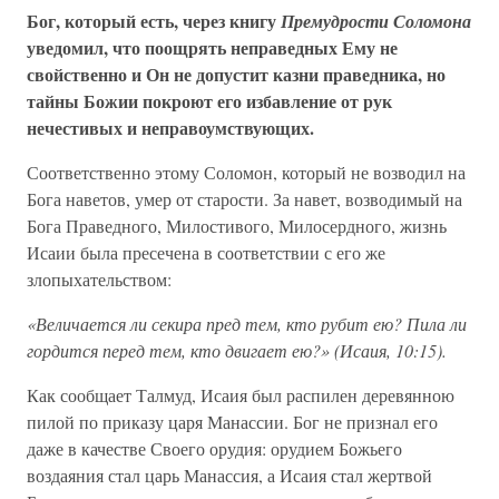
Бог, который есть, через книгу
Премудрости Соломона
уведомил, что поощрять неправедных Ему не
свойственно и Он не допустит казни праведника, но
тайны Божии покроют его избавление от рук
нечестивых и неправоумствующих.
Соответственно этому Соломон, который не возводил на
Бога наветов, умер от старости. За навет, возводимый на
Бога Праведного, Милостивого, Милосердного, жизнь
Исаии была пресечена в соответствии с его же
злопыхательством:
«Величается ли секира пред тем, кто рубит ею? Пила ли
гордится перед тем, кто двигает ею?» (Исаия, 10:15).
Как сообщает Талмуд, Исаия был распилен деревянною
пилой по приказу царя Манассии. Бог не признал его
даже в качестве Своего орудия: орудием Божьего
воздаяния стал царь Манассия, а Исаия стал жертвой