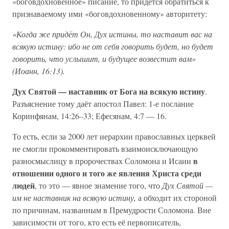
«боговдохновенное» писание, то придётся обратиться к
признаваемому ими «боговдохновенному» авторитету:
«Когда же придёт Он, Дух истины, то наставит вас на
всякую истину: ибо не от себя говорить будет, но будет
говорить, что услышит, и будущее возвестит вам»
(Иоанн, 16:13).
Дух Святой — наставник от Бога на всякую истину
.
Разъяснение тому даёт апостол Павел: 1-е послание
Коринфянам, 14:26–33; Ефесянам, 4:7 — 16.
То есть, если за 2000 лет иерархии православных церквей
не смогли прокомментировать взаимоисключающую
в
разносмыслицу в пророчествах Соломона и Исаии
отношении одного и того же явления Христа среди
людей
, то это — явное знамение того, что
Дух Святой —
им не наставник на всякую истину,
а обходит их стороной
по причинам, названным в Премудрости Соломона. Вне
зависимости от того, кто есть её первописатель,