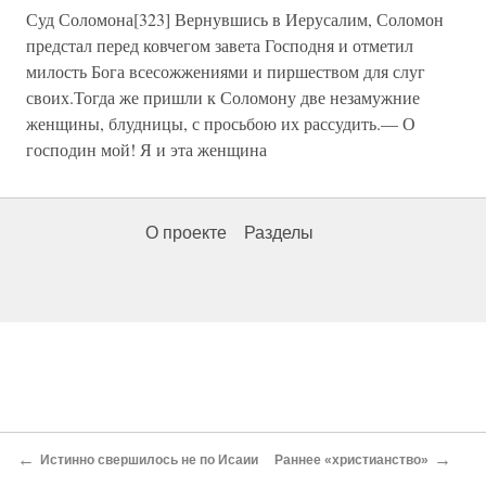
Суд Соломона[323] Вернувшись в Иерусалим, Соломон
предстал перед ковчегом завета Господня и отметил
милость Бога всесожжениями и пиршеством для слуг
своих.Тогда же пришли к Соломону две незамужние
женщины, блудницы, с просьбою их рассудить.— О
господин мой! Я и эта женщина
О проекте
Разделы
←
→
Истинно свершилось не по Исаии
Раннее «христианство»