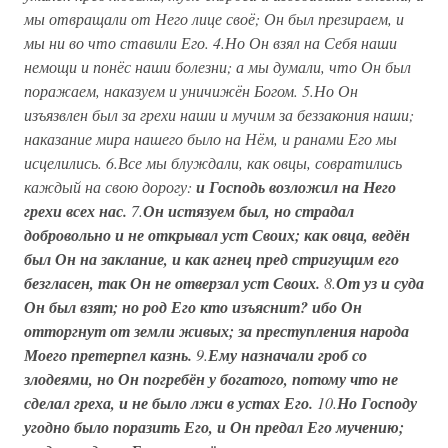
мы отвращали от Него лице своё; Он был презираем, и
мы ни во что ставили Его. 4.Но Он взял на Себя наши
немощи и понёс наши болезни; а мы думали, что Он был
поражаем, наказуем и уничижён Богом. 5.Но Он
изъязвлен был за грехи наши и мучим за беззакония наши;
наказание мира нашего было на Нём, и ранами Его мы
исцелились. 6.Все мы блуждали, как овцы, совратились
каждый на свою дорогу:
и Господь возложил на Него
грехи всех нас.
7.
Он истязуем был, но страдал
добровольно и не открывал уст Своих; как овца, ведён
был Он на заклание, и как агнец пред стригущим его
безгласен, так Он не отверзал уст Своих.
8.
От уз и суда
Он был взят; но род Его кто изъяснит? ибо Он
отторгнут от земли живых; за преступления народа
Моего претерпел казнь.
9.
Ему назначали гроб со
злодеями, но Он погребён у богатого, потому что не
сделал греха, и не было лжи в устах Его.
10.
Но Господу
угодно было поразить Его, и Он предал Его мучению;