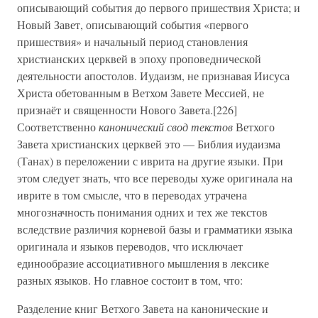
описывающий события до первого пришествия Христа; и
Новый Завет, описывающий события «первого
пришествия» и начальный период становления
христианских церквей в эпоху проповеднической
деятельности апостолов. Иудаизм, не признавая Иисуса
Христа обетованным в Ветхом Завете Мессией, не
признаёт и священности Нового Завета.[226]
Соответственно
канонический свод текстов
Ветхого
Завета христианских церквей это — Библия иудаизма
(Танах) в переложении с иврита на другие языки. При
этом следует знать, что все переводы хуже оригинала на
иврите в том смысле, что в переводах утрачена
многозначность понимания одних и тех же текстов
вследствие различия корневой базы и грамматики языка
оригинала и языков переводов, что исключает
единообразие ассоциативного мышления в лексике
разных языков. Но главное состоит в том, что:
Разделение книг Ветхого Завета на канонические и