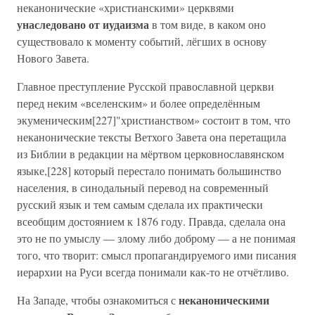
неканонические «христианскими» церквями
унаследовано от иудаизма
в том виде, в каком оно
существовало к моменту событий, лёгших в основу
Нового Завета.
Главное преступление Русской православной церкви
перед неким «вселенским» и более определённым
экуменическим[227]"христианством» состоит в том, что
неканонические тексты Ветхого Завета она перетащила
из Библии в редакции на мёртвом церковнославянском
языке,[228] который перестало понимать большинство
населения, в синодальный перевод на современный
русский язык и тем самым сделала их практически
всеобщим достоянием к 1876 году. Правда, сделала она
это не по умыслу — злому либо доброму — а не понимая
того, что творит: смысл пропагандируемого ими писания
иерархии на Руси всегда понимали как-то не отчётливо.
неканоническими
На Западе, чтобы ознакомиться с