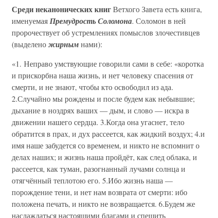
Среди неканонических книг
Ветхого Завета есть книга,
именуемая
Премудрость Соломона
. Соломон в ней
пророчествует об устремлениях помыслов злочестивцев
(выделено
жирным
нами):
«1. Неправо умствующие говорили сами в себе: «коротка
и прискорбна наша жизнь, и нет человеку спасения от
смерти, и не знают, чтобы кто освободил из ада.
2.Случайно мы рождены и после будем как небывшие;
дыхание в ноздрях ваших — дым, и слово — искра в
движении нашего сердца. 3.Когда она угаснет, тело
обратится в прах, и дух рассеется, как жидкий воздух; 4.и
имя наше забудется со временем, и никто не вспомнит о
делах наших; и жизнь наша пройдёт, как след облака, и
рассеется, как туман, разогнанный лучами солнца и
отягчённый теплотою его. 5.Ибо жизнь наша —
порождение тени, и нет нам возврата от смерти: ибо
положена печать, и никто не возвращается. 6.Будем же
наслаждаться настоящими благами и спешить