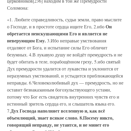
церковников[236] находим в той же Премудрости
Соломона:
«1. Любите справедливость, судьи земли, право мыслите
Он
о Господе, и в простоте сердца ищите Его, 2.ибо
обретается неискушающими Его и является не
неверующим Ему.
3.Ибо неправые умствования
отдаляют от Бога, и испытание силы Его обличит
безумных. 4.В лукавую душу не войдёт премудрость и не
будет обитать в теле, порабощённом греху, 5.ибо святый
Дух премудрости удалится от лукавства и уклонится от
неразумных умствований, и устыдится приближающейся
неправды. 6.Человеколюбивый дух — премудрость, но не
оставит безнаказанным богохульствующего устами,
потому что Бог есть свидетель внутренних чувств его и
истинный зритель сердца его, и слышатель языка его.
Дух Господа наполняет вселенную и, как всё
7.
объемлющий, знает всякое слово. 8.Посему никто,
говорящий неправду, не утаится, и не минет его