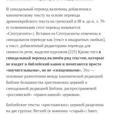
В синодальный перевод включены добавления к
каноническому тексту на основе перевода
древнееврейского текста на греческий в III в. до н. э. 70-
ю толковниками (этот перевод называется
«Септуагинта»). Вставки из Септуагинты отмечены в
синодальном переводе как [текст в квадратных скобках],
а текст, добавленный редакторами перевода для
в
связности речи, выделен курсивом.[225] Кроме того
синодальный перевод включён ряд текстов, которые
не входят в библейский канон и почитаются просто
«поучительными», но не «священными».
Это —
основные разночтения между канонической редакцией
Библии большинства христианских церквей и
синодальной редакцией Библии, распространяемой
«россиянской» «православной» церковью.
Библейские тексты «христианских» церквей разделены
на две группы: Ветхий (в значении «старый») Завет,