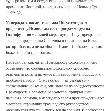
суд с родом сим и осудят его, ибо они покаялись от
проповеди Иониной, и вот, здесь больше Ионы» (Лука,
11:29–32).
Утверждать после этого, мол Иисус следовал
пророчеству Исаии, сам себя программируя на
Голгофу — по меньшей мере глупо
. Иисус прекрасно
Бога,
знал про пророчество Соломона и полагался на
который есть
, а не на «Бога» Исаии. По Соломону и по-
Божески всё и произошло.
Иерархи Запада, читая Премудрость Соломона и ясно
осознавая, что сообщаемое Соломоном способно
разрушить культивируемое ими вероучение, подошли к
проблеме просто: «
С глаз долой — из сердца вон
» —
согласившись с Исаией, они вывели из общедоступности
Премудрость Соломона. Масонство, прикрывшись
именем Соломона, в легендах о своём происхождении от
мастеров, строивших храм под его руководством,
бросило грязную тень своих дел на его имя. И вопрос для