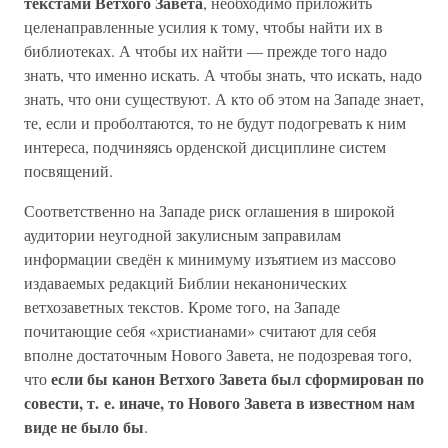
текстами Ветхого Завета
, необходимо приложить
целенаправленные усилия к тому, чтобы найти их в
библиотеках. А чтобы их найти — прежде того надо
знать, что именно искать. А чтобы знать, что искать, надо
знать, что они существуют. А кто об этом на Западе знает,
те, если и проболтаются, то не будут подогревать к ним
интереса, подчиняясь орденской дисциплине систем
посвящений.
Соответственно на Западе риск оглашения в широкой
аудитории неугодной закулисным заправилам
информации сведён к минимуму изъятием из массово
издаваемых редакций Библии неканонических
ветхозаветных текстов. Кроме того, на Западе
почитающие себя «христианами» считают для себя
вполне достаточным Нового Завета, не подозревая того,
если бы канон Ветхого Завета был сформирован по
что
совести, т. е. иначе, то Нового Завета в известном нам
виде не было бы
.