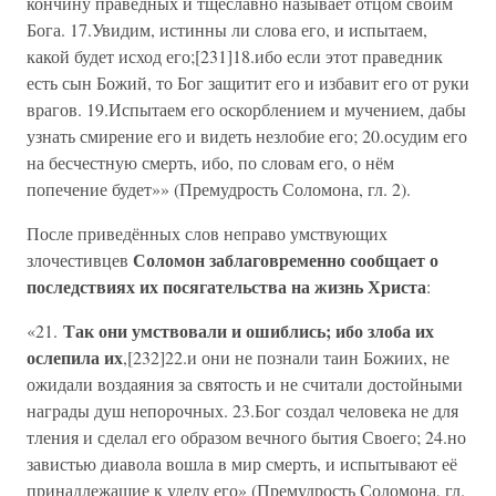
кончину праведных и тщеславно называет отцом своим
Бога. 17.Увидим, истинны ли слова его, и испытаем,
какой будет исход его;[231]18.ибо если этот праведник
есть сын Божий, то Бог защитит его и избавит его от руки
врагов. 19.Испытаем его оскорблением и мучением, дабы
узнать смирение его и видеть незлобие его; 20.осудим его
на бесчестную смерть, ибо, по словам его, о нём
попечение будет»» (Премудрость Соломона, гл. 2).
После приведённых слов неправо умствующих
Соломон заблаговременно сообщает о
злочестивцев
последствиях их посягательства на жизнь Христа
:
Так они умствовали и ошиблись; ибо злоба их
«21.
ослепила их
,[232]22.и они не познали таин Божиих, не
ожидали воздаяния за святость и не считали достойными
награды душ непорочных. 23.Бог создал человека не для
тления и сделал его образом вечного бытия Своего; 24.но
завистью диавола вошла в мир смерть, и испытывают её
принадлежащие к уделу его» (Премудрость Соломона, гл.