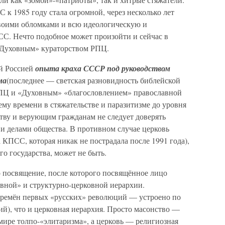
 к 1985 году стала огромной, через несколько лет
своими обломками и всю идеологическую и
С. Нечто подобное может произойти и сейчас в
«Духовным» кураторством РПЦ.
й Россией
опыта краха СССР под руководством
ма
(последнее — светская разновидность библейской
ПЦ и «Духовным» «благословлением» православной
му времени в стяжательстве и паразитизме до уровня
ву и верующим гражданам не следует доверять
и делами общества. В противном случае церковь
 КПСС, которая никак не пострадала после 1991 года),
го государства, может не быть.
 посвящение, после которого посвящённое лицо
вной» и структурно-церковной иерархии.
времён первых «русских» революций — устроено по
й), что и церковная иерархия. Просто масонство —
мире толпо-«элитаризма», а церковь — религиозная