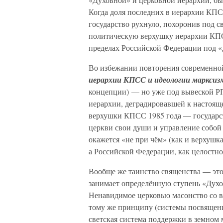
Когда доля последних в иерархии КПСС
государство рухнуло, похоронив под 
политическую верхушку иерархии КПС
пределах Российской Федерации под 
Во избежании повторения современно
иерархии КПСС и идеологии марксиз
концепции) — но уже под вывеской Р
иерархии, деградировавшей к настояще
верхушки КПСС 1985 года — государст
церкви свои души и управление собой 
окажется «не при чём» (как и верхушка
а Российской Федерации, как целостно
Вообще же таинство священства — это
занимает определённую ступень «Духо
Ненавидимое церковью масонство со 
тому же принципу (системы посвящени
светская система поддержки в земном 