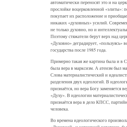
автоматически переносят это и на цер
прослойке воцерковленной «элиты»: п
покупает их расположение и приобщае
никаких «духовных» усилий. Современн
не только духовно, но и интеллектуаль
Поэтому стяжатели берут верх над це
«Духовно» деградирует, «пользуясь» в
государства после 1985 года.
Примерно такая же картина была и в 
была вера в марксизм. А атеизм был ма
Слова материалистический и идеалист
разделения двух идеологий. В идеолог
признаётся, но вера Богу заменяется 
«Духу». В идеологии материалистическ
признаётся вера в дело КПСС, партий
человека.
Во времена идеологического произвола
«Духовной» и церковной иерархии, был