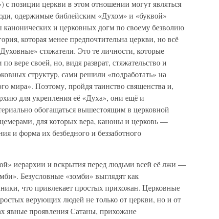
») с позиции церкви в этом отношении могут являться
юди, одержимые библейским «Духом» и «буквой»
елы канонических и церковных догм по своему безволию
гория, которая менее предпочтительна церкви, но всё
Духовные» стяжатели. Это те личности, которые
по вере своей, но, видя разврат, стяжательство и
рковных структур, сами решили «подработать» на
го мира». Поэтому, пройдя таинство священства и,
рхию для укрепления её «Духа», они ещё и
териально обогащаться вышестоящим в церковной
цемерами, для которых вера, каноны и церковь —
ия и форма их безбедного и беззаботного
ой» иерархии и вскрытия перед людьми всей её лжи —
мби». Безусловные «зомби» выглядят как
ники, что привлекает простых прихожан. Церковные
ростых верующих людей не только от церкви, но и от
ах явные проявления Сатаны, прихожане