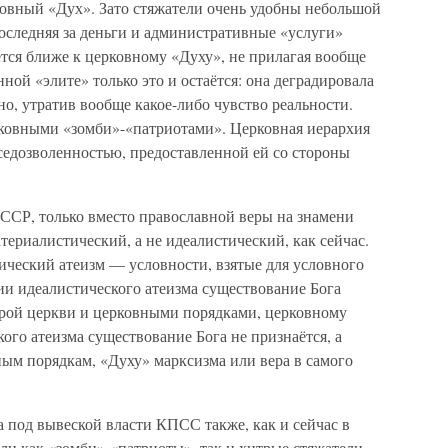
ковный «Дух». Зато стяжатели очень удобны небольшой
оследняя за деньги и административные «услуги»
тся ближе к церковному «Духу», не прилагая вообще
ой «элите» только это и остаётся: она деградировала
но, утратив вообще какое-либо чувство реальности.
рковными «зомби»-«патриотами». Церковная иерархия
седозволенностью, предоставленной ей со стороны
СССР, только вместо православной веры на знамени
териалистический, а не идеалистический, как сейчас.
ический атеизм — условности, взятые для условного
ии идеалистического атеизма существование Бога
верой церкви и церковными порядками, церковному
ого атеизма существование Бога не признаётся, а
ным порядкам, «Духу» марксизма или вера в самого
 под вывеской власти КПСС также, как и сейчас в
и как «зомби»-«патриоты», так и хитрые стяжатели.