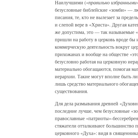
Наилучшими («
правильно избранными
безусловные библейские «зомби» — л
писания, те, кто не вылезает за пред
и слепой вере в «Христа». Другая кате
же допустима, это — так называемые «
пришли на работу в церковь вроде бы и 
коммерческую деятельность вокруг це
прихожанах и вообще на обществе «это
безусловно работая на церковную иера
материально обогащаются, помогая ма
иерархии. Такие могут вполне быть ли
лишь средство материального обогащен
существования.
Для дела размывания древней «Духовн
последние лучше, чем безусловные «зо
православные «патриоты»-бессеребрен
стяжатели отталкивают большинство п
церковного «Духа»: видя в священник