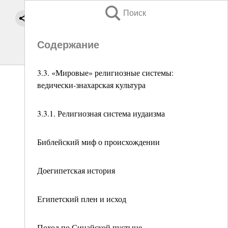
Поиск
Содержание
3.3. «Мировые» религиозные системы:
ведически-знахарская культура
3.3.1. Религиозная система иудаизма
Библейский миф о происхождении
Доегипетская история
Египетский плен и исход
Поход по Синайской пустыне