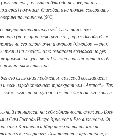
 (пресвитера) получает благодать совершать
архиерея) получает благодать не только совершать
 совершения таинств
.[500]
т совершать лишь архиерей. Это таинство
ленника (т. е. принимающего сан) трижды обводят
зложив на его голову руки и омофор (Омофор — знак
сы ткани на плечах), что означает возложение рук
незримом присутствии Господа епископ молится об
м, помощником епископа.
для его служения предметы, архиерей возглашает:
ор и весь народ отвечает троекратным «Аксиос!». Так
 своём согласии на рукоположение достойного своего
женный принимает на себя обязанность служить Богу
изни Сам Господь Иисус Христос и Его апостолы. Он
аинства Крещения и Миропомазания, от имени
 грешникам, совершает Евхаристию и причащает, а