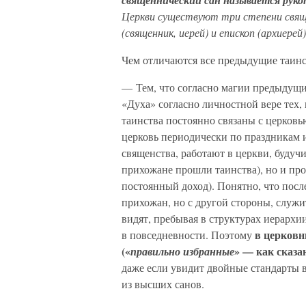
священнический сан называется рук
Церкви существуют три степени свящ
(священник, иерей) и епископ (архиерей)
Чем отличаются все предыдущие таинс
— Тем, что согласно магии предыдущи
«Духа» согласно личностной вере тех,
таинства постоянно связаны с церковь
церковь периодически по праздникам 
священства, работают в церкви, будучи
прихожане прошли таинства), но и про
постоянный доход). Понятно, что после
прихожан, но с другой стороны, служи
видят, пребывая в структурах иерархии
в церковн
в повседневности. Поэтому
(«
» — как сказа
правильно избранные
даже если увидит двойные стандарты в
из высших санов.