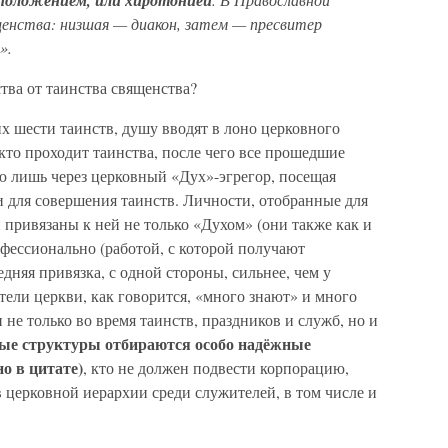
оположением, или хиротонией
енства: низшая — диакон, затем — пресвитер
».
тва от таинства священства?
х шести таинств, душу вводят в лоно церковного
 кто проходит таинства, после чего все прошедшие
ю лишь через церковный «Дух»-эгрегор, посещая
и для совершения таинств. Личности, отобранные для
 привязаны к ней не только «Духом» (они также как и
фессионально (работой, с которой получают
дняя привязка, с одной стороны, сильнее, чем у
тели церкви, как говорится, «много знают» и много
 не только во время таинств, праздников и служб, но и
ые структуры отбираются особо надёжные
но в цитате)
, кто не должен подвести корпорацию,
 церковной иерархии среди служителей, в том числе и