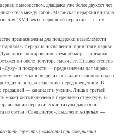
 церкви с масонством, длящаяся уже более двухсот лет,
дного тела между собой. Масонская иерархия впитала
разования (ХVII век) в церковной иерархии — в том
естве предназначены для поддержки незыблемости
итаризма». Иерархия посвящений, принятая в церкви
ё «Духовного» копирования в земной мир — в земные
протяжении около полутора тысяч лет. Низшая степень
 «Духу» и покорности — предназначена для мирян.
ричём здесь можно выделить и стадию «кандидатского
проходит период «оглашения» перед крещением. В
с градацией — кандидат и ученик. Лишь в третьей
ть может быть включена в церковную структуру. В
В православии иерархические титулы даются по
ата из статьи «Священство», выделено
жирным
—
агодать служить (помогать) при совершении