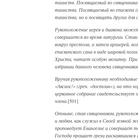
таинств. Посвящаемый во священника
таинства. Посвящаемый во епископа (
таинства, но и посвящать других для
Рукоположение иерея и диакона може
совершается во время литургии. Став
вокруг престола, а затем архиерей, во
епископского сана в виде широкой поло
Христа, читает особую молитву. При 
избрании данного человека священнико
Вручая рукоположенному необходимые 
«Аксиос!» (греч. «достоин»), на что х
церковное собрание свидетельствует о
члена
.[501]
Отныне, став священником, рукополо
и людям, как служил в Своей земной ж
проповедует Евангелие и совершает т
Господа прощает грехи раскаявшимся