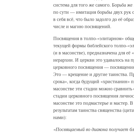
система для того же самого. Борьба же
по сути — имитация борьбы двух рук о
в себя всё, что было задолго до её об
числе и магию посвящений.
Посвящения в толпо-«элитарном» общ
текущей формы библейского толпо-«эл
(и в масонстве), предназначена для е
иерархии. И церкви это удавалось на 
церковного посвящения — посвящения
Это — крещение и другие таинства. П
срока», когда будущий «христианин» 
масонстве эти стадии можно сравнить 
стадии церковного посвящения личнос
масонстве это подмастерье и мастер. 
результатам таинства священства (цит
нами):
«Посвящаемый во диакона получает бл