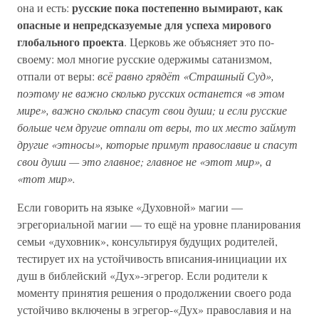
русские пока постепенно вымирают, как
она и есть:
опасные и непредсказуемые для успеха мирового
глобального проекта
. Церковь же объясняет это по-
своему: мол многие русские одержимы сатанизмом,
отпали от веры:
всё равно грядёт «Страшный Суд»,
поэтому не важно сколько русских останется «в этом
мире», важно сколько спасут свои души; и если русские
больше чем другие отпали от веры, то их место займут
другие «этносы», которые примут православие и спасут
свои души — это главное; главное не «этот мир», а
«тот мир».
Если говорить на языке «Духовной» магии —
эгрегориальной магии — то ещё на уровне планирования
семьи «духовник», консультируя будущих родителей,
тестирует их на устойчивость вписания-инициации их
душ в библейский «Дух»-эгрегор. Если родители к
моменту принятия решения о продолжении своего рода
устойчиво включены в эгрегор-«Дух» православия и на