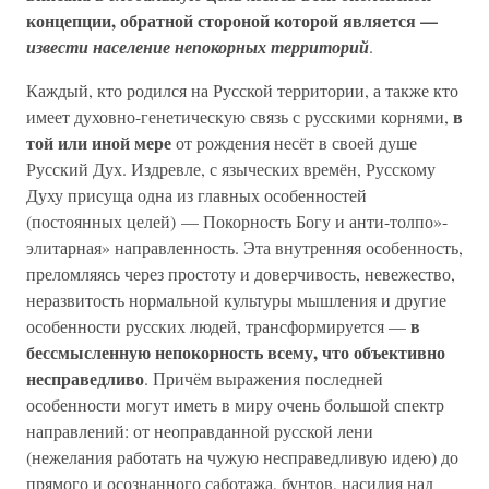
концепции, обратной стороной которой является —
извести население непокорных территорий
.
Каждый, кто родился на Русской территории, а также кто
в
имеет духовно-генетическую связь с русскими корнями,
той или иной мере
от рождения несёт в своей душе
Русский Дух. Издревле, с языческих времён, Русскому
Духу присуща одна из главных особенностей
(постоянных целей) — Покорность Богу и анти-толпо»-
элитарная» направленность. Эта внутренняя особенность,
преломляясь через простоту и доверчивость, невежество,
неразвитость нормальной культуры мышления и другие
в
особенности русских людей, трансформируется —
бессмысленную непокорность всему, что объективно
несправедливо
. Причём выражения последней
особенности могут иметь в миру очень большой спектр
направлений: от неоправданной русской лени
(нежелания работать на чужую несправедливую идею) до
прямого и осознанного саботажа, бунтов, насилия над