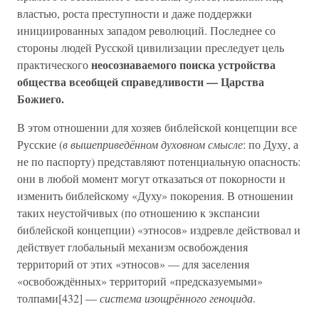
властью, роста преступности и даже поддержки
инициированных западом революций. Последнее со
стороны людей Русской цивилизации преследует цель
неосознаваемого поиска устройства
практического
общества всеобщей справедливости — Царства
Божиего.
В этом отношении для хозяев библейской концепции все
Русские (
в вышеприведённом духовном смысле
: по Духу, а
не по паспорту) представляют потенциальную опасность:
они в любой момент могут отказаться от покорности и
изменить библейскому «Духу» покорения. В отношении
таких неустойчивых (по отношению к экспансии
библейской концепции) «этносов» издревле действовал и
действует глобальный механизм освобождения
территорий от этих «этносов» — для заселения
«освобождённых» территорий «предсказуемыми»
толпами[432] —
система изощрённого геноцида
.