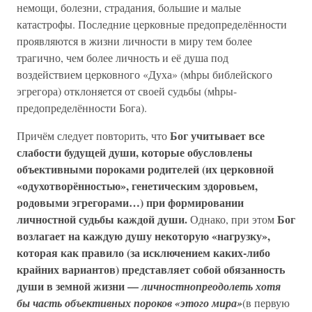
немощи, болезни, страдания, большие и малые
катастрофы. Последние церковные предопределённости
проявляются в жизни личности в миру тем более
трагично, чем более личность и её душа под
воздействием церковного «Духа» (мhры библейского
эгрегора) отклоняется от своей судьбы (мhры-
предопределённости Бога).
Бог учитывает все
Причём следует повторить, что
слабости будущей души, которые обусловлены
объективными пороками родителей (их церковной
«одухотворённостью», генетическим здоровьем,
родовыми эгрегорами…) при формировании
личностной судьбы каждой души.
Бог
Однако, при этом
возлагает на каждую душу некоторую «нагрузку»,
которая как правило (за исключением каких-либо
крайних вариантов) представляет собой обязанность
души в земной жизни —
личностнопреодолеть хотя
бы часть объективных пороков «этого мира»
(в первую