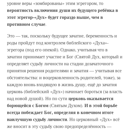
уровне веры «зомбированы» этим эгрегором, то
вероятность включения души их будущего ребёнка в
этот эгрегор-«Дух» будет гораздо выше, чем в
противном случае
.
Это — так, поскольку будущее зачатие, беременность и
роды пройдут под контролем библейского «Духа»-
эгрегора (под его опекой). Однако, учитывая что в
зачатии принимает участие и Бог (Святой Дух, который и
определяет судьбу личности на стадии дозачаточного
принятия решения родителями и зачатия — учитывая все
обстоятельства: и воцерковленность родителей, тоже), за
каждую вновь входящую в жизнь душу, ещё до зачатия
церковь (библейский «Дух») начинает бороться (за власть
церковь оказывается
над новой душой). Но по сути
борющейся с Богом
И в этой борьбе
(Святым Духом).
всегда побеждает Бог, определяя в конечном итоге
наилучшую судьбу личности
. Но церковный «Дух» всё
же вносит в эту судьбу свою предопределённость —