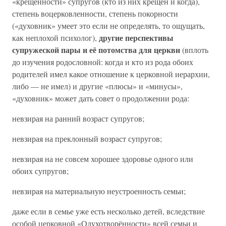
«крещённости» супругов (кто из них крещён и когда),
степень воцерковленности, степень покорности
(«духовник» умеет это если не определять, то ощущать,
другие перспективы
как неплохой психолог),
супружеской пары и её потомства для церкви
(вплоть
до изучения родословной: когда и кто из рода обоих
родителей имел какое отношение к церковной иерархии,
либо — не имел) и другие «плюсы» и «минусы»,
«духовник» может дать совет о продолжении рода:
невзирая на ранний возраст супругов;
невзирая на преклонный возраст супругов;
невзирая на не совсем хорошее здоровье одного или
обоих супругов;
невзирая на материальную неустроенность семьи;
даже если в семье уже есть несколько детей, вследствие
особой церковной «Одухотворённости» всей семьи и