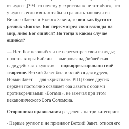
от иудеев,[394] то почему у «христиан» не тот «Бог», что
у иудеев: если взять хотя бы и сравнить заповеди из
они как будто от
Ветхого Завета и Нового Завета, то
разных «Богов»
Бог пересмотрел свои взгляды на
.
мир, либо Бог ошибся? Но тогда в каком случае
ошибся?
— Нет, Бог не ошибся и не пересмотрел свои взгляды;
просто авторы Библии — «мировая надбиблейская
подкорректировали своё
надиудейская закулиса» —
творение
: Ветхий Завет был и остаётся для иудеев;
Новый Завет — для «христиан». РПЦ более других
церквей постоянно освящает оба Завета с обоими
противоречивыми «Богами», не замечая при этом
неканонического Бога Соломона.
Сторонники православия
разделены на три категории:
· Первые ругают и не признают Ветхий Завет, относя его