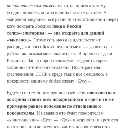
патриотическим знаменем
» готов присягать кому
угодно, лишь бы остаться (либо стать) «элитой». А
«мировой закулисе» всё равно (в этом отношении) через
пока в России
кого покорять Россию:
толпо-«элитаризм» — она открыта для деяний
«закулисы».
Этому есть масса свидетельств: от
распродажи российских недр и земель — до вывоза за
рубеж так называемого «капитала». В процессе сдачи
России на Запад порой нельзя уже разделить евреев,
масонов и этнических «славян». После распада
(расчленения) СССР в среде таких всё смешалось в
покорности единому библейскому «Духу».
новозаветная
Будучи системой покорения людей себе,
доктрина ставит всех покорившихся в одно и то же
примерно равное положение по отношению к
покорителям
. И неважно кто будет покорителем:
«христианский» «Дух» — «Дух» покорности и кротости
по отношению ко всем, кто явится покорителем (это