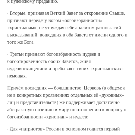
к иудейскому преданию.
· Вторые, признавая Ветхий Завет за откровение Свыше,
признают передачу Богом «богоизбранности»
«христианам», не утруждая себе анализом разногласий
высказываний, вошедших в оба Завета от имени одного и
того же Бога.
· Третьи признают богоизбранность иудеев и
богооткровенность обоих Заветов, живя
иудеовосхищением и пребывая в своих «христианских»
немощах.
Причём последних — большинство. Церковь (в общем: а
не в конкретных проявлениях отдельных её «духовных»
лиц и представительств) же поддерживает достаточно
абстрактную позицию в миру по отношению к вопросу о
богоизбранности «христиан» и иудеев:
· Для «патриотов» России в основном годится первый