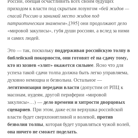
России, обещая осчастливить всех своим будущих
приходом к власти под скрытым лозунгом «
бей жидов —
спасай Россию и занимай место жидов под
патриотическим знаменем
»,[395] они продолжают дело
«мировой закулисы», губя души россиян, а вслед за ними
и самих людей.
поддерживая российскую толпу в
Это — так, поскольку
библейской покорности, они готовят её на сдачу тому,
кто из хозяев «элит» окажется сильнее
. Ясно что для
успеха такой сдачи толпа должна быть легко управляема,
духовно немощна и безвольна. Остальное —
легитимизация передачи власти
(допустим от РПЦ к
масонам, иудеям, другой периферии «мировой
дело времени и хитрости дворцовых
закулисы»…) —
сценариев
. При этом, даже если верхушка российской
против
власти будет сверхпонятливой и волевой,
безволия толпы
, которая будет управляться чужой волей,
она ничего не сможет поделать
.