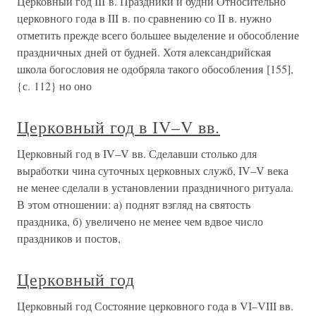
Церковный год III в. Праздники и будни Относительно
церковного года в III в. по сравнению со II в. нужно
отметить прежде всего большее выделение и обособление
праздничных дней от будней. Хотя александрийская
школа богословия не одобряла такого обособления [155],
{с. 112} но оно
Церковный год в IV–V вв.
Церковный год в IV–V вв. Сделавши столько для
выработки чина суточных церковных служб, IV–V века
не менее сделали в установлении праздничного ритуала.
В этом отношении: а) поднят взгляд на святость
праздника, б) увеличено не менее чем вдвое число
праздников и постов,
Церковный год
Церковный год Состояние церковного года в VI–VIII вв.