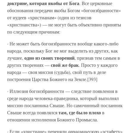
доктрине, которая якобы от Бога
. Все церковные
обоснования передачи якобы Богом «богоизбранности»
от иудеев «христианам» (один из тезисов
«христианства») — не могут быть объективно приняты
по следующим причинам:
· Не может быть богоизбранности вообще какого-либо
народа, поскольку Бог не мог выделить из других, как
одно из своих творений
лучшее,
, признав тем самым в
свой же брак
других творениях —
. Просто у каждого
народа — своя миссия (судьба), свой путь в деле
построения Царства Божиего на Земле.[393]
· Иллюзия богоизбранности — следствие появления в
среде народа человека-праведника, который выполнял
миссию посланника Свыше. Но самочинный посланник
там, где было плохо
Свыше всегда появлялся
в
отношении исполнения Божиего Промысла.
· Если «христиане» переняли
авраамическую
«эстафету»