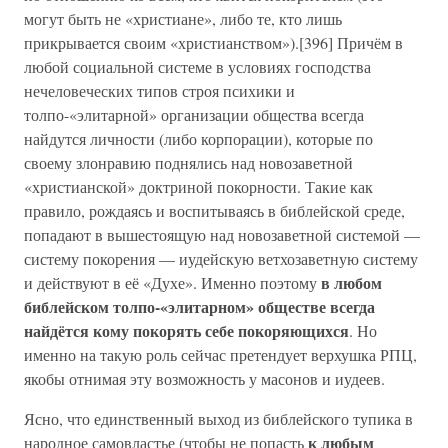
могут быть не «христиане», либо те, кто лишь
прикрывается своим «христианством»).[396] Причём в
любой социальной системе в условиях господства
нечеловеческих типов строя психики и
толпо-«элитарной» организации общества всегда
найдутся личности (либо корпорации), которые по
своему злонравию поднялись над новозаветной
«христианской» доктриной покорности. Такие как
правило, рождаясь и воспитываясь в библейской среде,
попадают в вышестоящую над новозаветной системой —
систему покорения — иудейскую ветхозаветную систему
в любом
и действуют в её «Духе». Именно поэтому
библейском толпо-«элитарном» обществе всегда
найдётся кому покорять себе покоряющихся
. Но
именно на такую роль сейчас претендует верхушка РПЦ,
якобы отнимая эту возможность у масонов и иудеев.
Ясно, что единственный выход из библейского тупика в
к любым
народное самовластье (чтобы не попасть