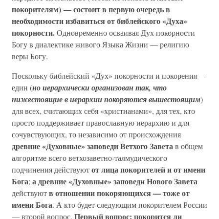
покорителям) — состоит в первую очередь в
необходимости избавиться от библейского «Духа»
покорности.
Одновременно осваивая Дух покорности
Богу в диалектике живого Языка Жизни — религию
веры Богу.
Поскольку библейский «Дух» покорности и покорения —
един (
но иерархически организован так, что
нижестоящие в иерархии покоряются вышестоящим
)
для всех, считающих себя «христианами», для тех, кто
просто поддерживает православную иерархию и для
сочувствующих, то независимо от происхождения
древние «Духовные» заповеди Ветхого Завета
в общем
алгоритме всего ветхозаветно-талмудического
от лица покорителей и от имени
подчинения действуют
Бога
а древние «Духовные» заповеди Нового Завета
;
в отношении покоряющихся — тоже от
действуют
имени Бога
. А кто будет следующим покорителем России
Первый вопрос: покорится ли
— второй вопрос.