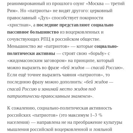
реанимированный из прошлого озунг «Москва — третий
Рим». Но «патриоты» не видят другого: церковный
православный «Дух» способствует покорности
последние представляют социально
«христиан», а
пассивное большинство
из воцерковленных и
сочувствующих РПЦ в российском обществе.
социально-
Меньшинство же «патриотов» — которые
политически активны
— строят свою «борьбу» с
«жидомасонским заговором» на принципе, который
можно выразить во фразе «
бей жидов — спасай Россию
».
Если ещё точнее выразить чаяния «патриотов», то
последнюю фразу можно дополнить: «
бей жидов —
спасай Россию и занимай место жидов под
патриотически-православным знаменем
».
К сожалению, социально-политическая активность
российских «патриотов» (это максимум 1–3 %
населения) — направлена не на преображение культуры
мышления российской воцерковленной и лояльной