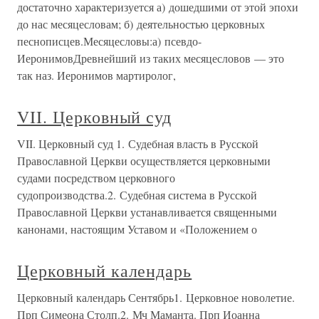
достаточно характеризуется а) дошедшими от этой эпохи
до нас месяцесловам; б) деятельностью церковных
песнописцев.Месяцесловы:а) псевдо-
ИеронимовДревнейший из таких месяцесловов — это
так наз. Иеронимов мартиролог,
VII. Церковный суд
VII. Церковный суд 1. Судебная власть в Русской
Православной Церкви осуществляется церковными
судами посредством церковного
судопроизводства.2. Судебная система в Русской
Православной Церкви устанавливается священными
канонами, настоящим Уставом и «Положением о
Церковный календарь
Церковный календарь Сентябрь1. Церковное новолетие.
Прп Симеона Столп.2. Мч Маманта. Прп Иоанна