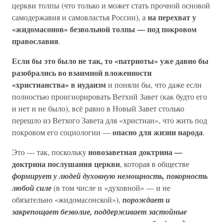
церкви толпы (что только и может стать прочной основой
на перехват у
самодержавия и самовластья России), а
«жидомасонов» безвольной толпы — под покровом
православия
.
Если бы это было не так, то «патриоты» уже давно бы
разобрались во взаимной вложенности
«христианства» в иудаизм
и поняли бы, что даже если
полностью проигнорировать Ветхий Завет (как будто его
и нет и не было), всё равно в Новый Завет столько
перешло из Ветхого Завета для «христиан», что жить под
опасно для жизни народа
покровом его социологии —
.
новозаветная доктрина —
Это — так, поскольку
доктрина послушания церкви
, которая в обществе
формирует у людей духовную немощность, покорность
любой силе
(в том числе и «духовной» — и не
обязательно «жидомасонской»),
порождает и
закрепощает безволие, поддерживает застойные