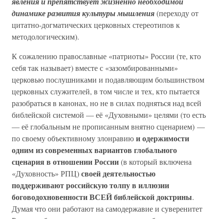
явления и препятствует жизненно необходимой
динамике развития культуры мышления
(переходу от
цитатно-догматических церковных стереотипов к
методологическим).
К сожалению православные «патриоты» России (те, кто
себя так называет) вместе с «зазомбированными»
церковью послушниками и подавляющим большинством
церковных служителей, в том числе и тех, кто пытается
разобраться в канонах, но не в силах подняться над всей
библейской системой — её «Духовными» целями (то есть
— её глобальным не прописанным внятно сценарием) —
и одержимости
по своему объективному злонравию
одним из современных вариантов глобального
сценария в отношении России
(в который включена
своей деятельностью
«Духовность» РПЦ)
поддерживают российскую толпу в иллюзии
боговодохновенности ВСЕЙ библейской доктрины
.
Думая что они работают на самодержавие и суверенитет