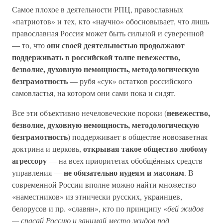
Самое плохое в деятельности РПЦ, православных
«патриотов» и тех, кто «научно» обосновывает, что лишь
православная Россия может быть сильной и суверенной
они своей деятельностью продолжают
— то, что
поддерживать в российской толпе невежество,
безволие, духовную немощность, методологическую
безграмотность
— рубя «сук» остатков российского
самовластья, на котором они сами пока и сидят.
невежество,
Все эти объективно нечеловеческие пороки (
безволие, духовную немощность, методологическую
безграмотность
) поддерживает в обществе новозаветная
открывая такое общество любому
доктрина и церковь,
агрессору
— на всех приоритетах обобщённых средств
не обязательно иудеям и масонам
управления —
. В
современной России вполне можно найти множество
«наместников» из этнически русских, украинцев,
белорусов и пр. «славян», кто по принципу «
бей жидов
— спасай Россию и занимай место жидов под