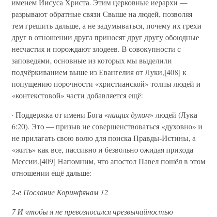
именем Иисуса Христа. Этим церковные иерархи —
разрывают обратные связи Свыше на людей, позволяя
тем грешить дальше, а не задумываться, почему их грехи
друг в отношении друга приносят друг другу обоюдные
несчастия и порождают злодеев. В совокупности с
заповедями, основные из которых мы выделили
подчёркиванием выше из Евангелия от Луки,[408] к
попущению порочности «христианской» толпы людей и
«контекстовой» части добавляется ещё:
· Поддержка от имени Бога «
нищих духом
» людей (Лука
6:20). Это — призыв не совершенствоваться «духовно» и
не прилагать свою волю для поиска Правды-Истины, а
«жить» как все, пассивно и безвольно ожидая прихода
Мессии.[409] Напомним, что апостол Павел пошёл в этом
отношении ещё дальше:
2-е Послание Коринфянам 12
7 И чтобы я не превозносился чрезвычайностью