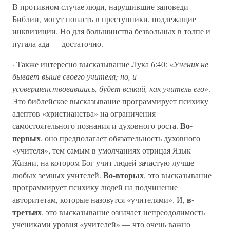
В противном случае люди, нарушившие заповеди
Библии, могут попасть в преступники, подлежащие
инквизиции. Но для большинства безвольных в толпе и
пугала ада — достаточно.
· Также интересно высказывание Лука 6:40: «
Ученик не
бывает выше своего учителя; но, и
усовершенствовавшись, будет всякий, как учитель его
».
Это библейское высказывание программирует психику
адептов «христианства» на ограничения
Во-
самостоятельного познания и духовного роста.
первых
, оно предполагает обязательность духовного
«учителя», тем самым в умолчаниях отрицая Язык
Жизни, на котором Бог учит людей зачастую лучше
Во-вторых
любых земных учителей.
, это высказывание
программирует психику людей на подчинение
в-
авторитетам, которые назовутся «учителями». И,
третьих
, это высказывание означает непреодолимость
учениками уровня «учителей» — что очень важно