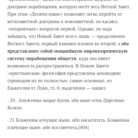
доктрине порабощения, которую несёт весь Ветхий Завет.
При этом «Десятисловие» позволяет легко перейти от
ветхозаветной доктрины к новозаветной, не касаясь
«неприятных» вопросов первой. Однако, не надо
забывать, что Новый Завет всего лишь — продолжение
оба
Ветхого Завета; первый взаимно вложен во второй; а
представляют собой мощнейшую мировоззренческую
систему порабощения обществ
, куда она имеет
возможность распространяться. В Новом Завете
«христианская» философия представлена заповедями
(приводим их не полностью, самые основные, из
Евангелия от Луки, гл. 6; выделения — наши):
·
20…блаженны нищие духом, ибо ваше есть Царствие
Божие.
· 21 Блаженны алчущие ныне, ибо насытитесь. Блаженны
плачущие ныне, ибо воссмеетесь.[404]