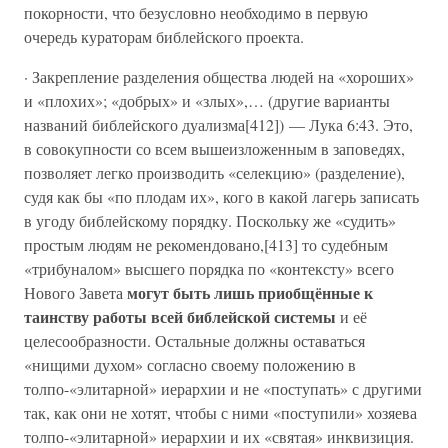
покорности, что безусловно необходимо в первую
очередь кураторам библейского проекта.
· Закрепление разделения общества людей на «хороших»
и «плохих»; «добрых» и «злых»,… (другие варианты
названий библейского дуализма[412]) — Лука 6:43. Это,
в совокупности со всем вышеизложенным в заповедях,
позволяет легко производить «селекцию» (разделение),
судя как бы «по плодам их», кого в какой лагерь записать
в угоду библейскому порядку. Поскольку же «судить»
простым людям не рекомендовано,[413] то судебным
«трибуналом» высшего порядка по «контексту» всего
могут быть лишь приобщённые к
Нового Завета
таинству работы всей библейской системы
и её
целесообразности. Остальные должны оставаться
«нищими духом» согласно своему положению в
толпо-«элитарной» иерархии и не «поступать» с другими
так, как они не хотят, чтобы с ними «поступили» хозяева
толпо-«элитарной» иерархии и их «святая» инквизиция.