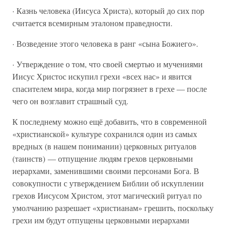
· Казнь человека (Иисуса Христа), который до сих пор
считается всемирным эталоном праведности.
· Возведение этого человека в ранг «сына Божиего».
· Утверждение о том, что своей смертью и мучениями
Иисус Христос искупил грехи «всех нас» и явится
спасителем мира, когда мир погрязнет в грехе — после
чего он возглавит страшный суд.
К последнему можно ещё добавить, что в современной
«христианской» культуре сохранился один из самых
вредных (в нашем понимании) церковных ритуалов
(таинств) — отпущение людям грехов церковными
иерархами, заменившими своими персонами Бога. В
совокупности с утверждением Библии об искуплении
грехов Иисусом Христом, этот магический ритуал по
умолчанию разрешает «христианам» грешить, поскольку
грехи им будут отпущены церковными иерархами