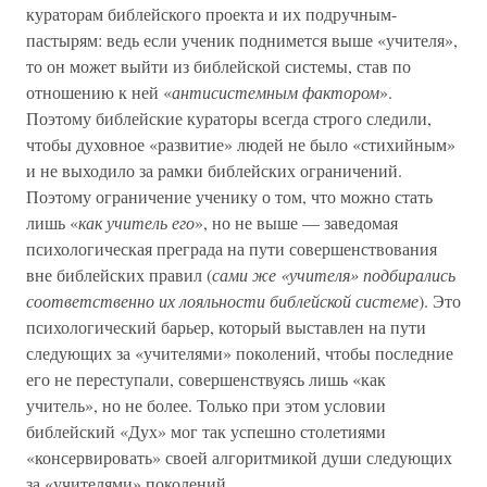
кураторам библейского проекта и их подручным-
пастырям: ведь если ученик поднимется выше «учителя»,
то он может выйти из библейской системы, став по
отношению к ней «
антисистемным фактором
».
Поэтому библейские кураторы всегда строго следили,
чтобы духовное «развитие» людей не было «стихийным»
и не выходило за рамки библейских ограничений.
Поэтому ограничение ученику о том, что можно стать
лишь «
как учитель его
», но не выше — заведомая
психологическая преграда на пути совершенствования
вне библейских правил (
сами же «учителя» подбирались
соответственно их лояльности библейской системе
). Это
психологический барьер, который выставлен на пути
следующих за «учителями» поколений, чтобы последние
его не переступали, совершенствуясь лишь «как
учитель», но не более. Только при этом условии
библейский «Дух» мог так успешно столетиями
«консервировать» своей алгоритмикой души следующих
за «учителями» поколений.