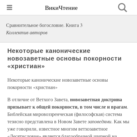
ВикиЧтение
Сравнительное богословие. Книга 3
Коллектив авторов
Некоторые канонические
новозаветные основы покорности
«христиан»
Некоторые канонические новозаветные основы
покорности «христиан»
новозаветная доктрина
В отличие от Ветхого Завета,
призывает к общей покорности, в том числе и врагам
.
Библейская мировоззренческая (философская) система
тезисно представлена в Новом Завете
заповедями
. Как мы
уже говорили, известное многим ветхозаветное
«Десятисловие» является благообразной ширмой на