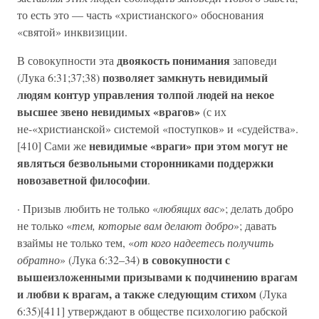
то есть это — часть «христианского» обоснования
«святой» инквизиции.
двоякость понимания
В совокупности эта
заповеди
позволяет замкнуть невидимый
(Лука 6:31;37;38)
людям контур управления толпой людей на некое
высшее звено невидимых «врагов»
(с их
не-«христианской» системой «поступков» и «судейства».
невидимые «враги» при этом могут не
[410] Сами же
являться безвольными сторонниками поддержки
новозаветной философии
.
· Призыв любить не только «
любящих вас
»; делать добро
не только «
тем, которые вам делают добро
»; давать
взаймы не только тем, «
от кого надеетесь получить
в совокупности с
обратно
» (Лука 6:32–34)
вышеизложенными призывами к подчинению врагам
и любви к врагам, а также следующим стихом
(Лука
6:35)[411] утверждают в обществе психологию рабской