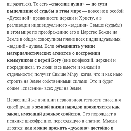
«спасение души» — по сути
выразиться). То есть
выполнение её судьбы в этом мире
— вовсе не в особой
«Духовной» преданности церкви и Христу, а в
реализации индивидуального «задания» Свыше (судьбы)
в этом мире по преображению его в Царство Божие на
Земле в общем совокупном плане всех индивидуальных
объединить учение
«заданий» душам. Если
материалистических атеистов о построении
коммунизма с верой Богу
(вне конфессий, церквей и
посредников), то люди (все вместе и каждый в
отдельности) получат Свыше Мhру: когда, что и как надо
строить на Земле собственными силами. Это и будет
общее «спасение» всех душ на Земле.
Церковный же принцип первоприоритетности спасения
земной жизни народов проявляется как
своей души в
закон, имеющий двоякое свойство.
Это порождает в
психике шизофрению, переходящую в апатию. Мысли
как можно прожить «духовно» достойно в
двоятся: