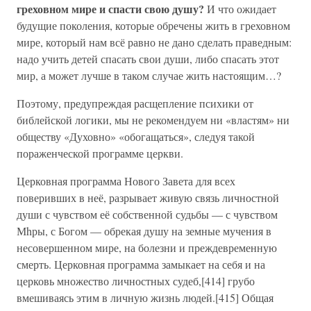
греховном мире и спасти свою душу?
И что ожидает
будущие поколения, которые обречены жить в греховном
мире, который нам всё равно не дано сделать праведным:
надо учить детей спасать свои души, либо спасать этот
мир, а может лучше в таком случае жить настоящим…?
Поэтому, предупреждая расщепление психики от
библейской логики, мы не рекомендуем ни «властям» ни
обществу «Духовно» «обогащаться», следуя такой
пораженческой программе церкви.
Церковная программа Нового Завета для всех
поверивших в неё, разрывает живую связь личностной
души с чувством её собственной судьбы — с чувством
Мhры, с Богом — обрекая душу на земные мучения в
несовершенном мире, на болезни и преждевременную
смерть. Церковная программа замыкает на себя и на
церковь множество личностных судеб,[414] грубо
вмешиваясь этим в личную жизнь людей.[415] Общая