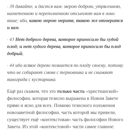
·
38 давайте, и дастся вам: мерою доброю, утрясенною,
нагнетенною и переполненною отсыплют вам в лоно
ваше; ибо,
какою мерою мерите, такою же отмерится
и вам
.
·
43
Нет доброго дерева, которое приносило бы худой
плод; и нет худого дерева, которое приносило бы плод
добрый
,
·
44 ибо всякое дерево познается по плоду своему, потому
что не собирают смокв с терновника и не снимают
винограда с кустарника.
только часть
Ещё раз скажем, что это
«христианской»
философии, которая тезисно выражена в Новом Завете
прямо и ясно для всех. Помимо тезисного изложения
новозаветной философии, часть которой мы привели,
существует ещё «контекстовая» часть философии Нового
Завета. Из этой «контекстовой» части самое главное: