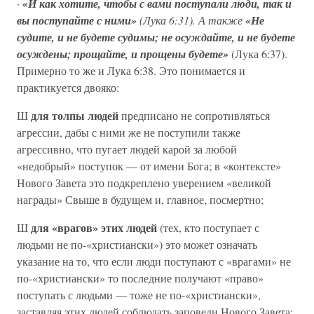
·
«И как хотите, чтобы с вами поступали люди, так и
вы поступайте с ними»
(Лука 6:31). А также
«Не
судите, и не будете судимы; не осуждайте, и не будете
осуждены; прощайте, и прощены будете»
(Лука 6:37).
Примерно то же и Лука 6:38. Это понимается и
практикуется двояко:
для толпы людей
Ш
предписано не сопротивляться
агрессии, дабы с ними же не поступили также
агрессивно, что пугает людей карой за любой
«недобрый» поступок — от имени Бога; в «контексте»
Нового Завета это подкреплено уверением «великой
награды» Свыше в будущем и, главное, посмертно;
для «врагов» этих людей
Ш
(тех, кто поступает с
людьми не по-«христиански») это может означать
указание на то, что если люди поступают с «врагами» не
по-«христиански» то последние получают «право»
поступать с людьми — тоже не по-«христиански»,
заставляя этих людей соблюдать заповеди Нового Завета;