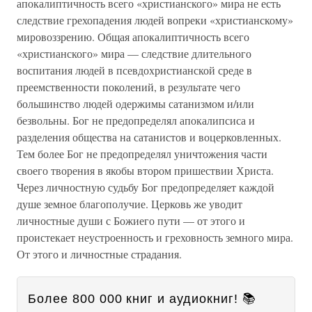
апокалиптичность всего «христианского» мира не есть
следствие грехопадения людей вопреки «христианскому»
мировоззрению. Общая апокалиптичность всего
«христианского» мира — следствие длительного
воспитания людей в псевдохристианской среде в
преемственности поколений, в результате чего
большинство людей одержимы сатанизмом и/или
безвольны. Бог не предопределял апокалипсиса и
разделения общества на сатанистов и воцерковленных.
Тем более Бог не предопределял уничтожения части
своего творения в якобы втором пришествии Христа.
Через личностную судьбу Бог предопределяет каждой
душе земное благополучие. Церковь же уводит
личностные души с Божиего пути — от этого и
проистекает неустроенность и греховность земного мира.
От этого и личностные страдания.
Более 800 000 книг и аудиокниг! 📚