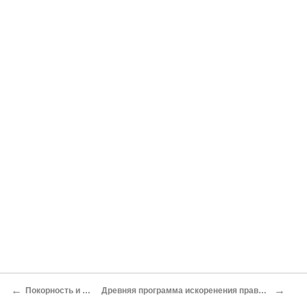
←
→
Покорность и политика
Древняя программа искоренения праведности на Земле