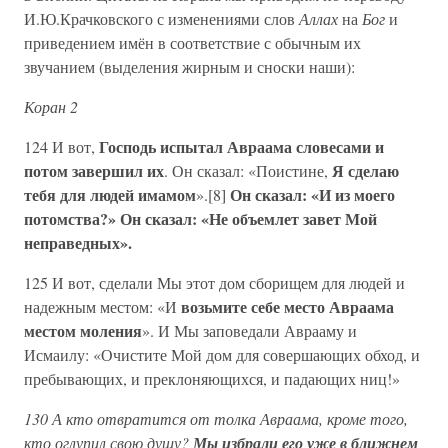
И.Ю.Крачковского с изменениями слов
Аллах
на
Бог
и
приведением имён в соответствие с обычным их
звучанием (выделения жирным и сноски наши):
Коран 2
Господь испытал Авраама словесами и
124 И вот,
потом завершил их
Я сделаю
. Он сказал: «Поистине,
тебя для людей имамом
Он сказал: «И из моего
».[8]
потомства?» Он сказал: «Не объемлет завет Мой
неправедных».
125 И вот, сделали Мы этот дом сборищем для людей и
возьмите себе место Авраама
надежным местом: «И
местом моления
». И Мы заповедали Аврааму и
Исмаилу: «Очистите Мой дом для совершающих обход, и
пребывающих, и преклоняющихся, и падающих ниц!»
130 А кто отвратится от толка Авраама, кроме того,
кто оглупил свою душу?
Мы избрали его уже в ближнем