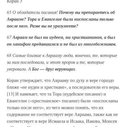
Коран 3
65 О обладатели писания!
Почему вы препираетесь об
Аврааме? Тора и Евангелие были ниспосланы только
после него. Разве вы не уразумеете?
67
Авраам не был ни иудеем, ни христианином, а был
он ханифом предавшимся и не был из многобожников.
68 Самые близкие к Аврааму люди, конечно, те, которые
за ним последовали, и этот пророк и те, которые
уверовали. А
Бог — друг верующих
.
Коран утверждает, что Аврааму по духу и вере гораздо
ближе «не иудеи и христиане», а последователи его веры.
[13] И намекает, что та Тора (иудейское писание) и
Евангелие («христианское» писание) были «ниспосланы
только после него», из чего можно понять, что их
содержание не соответствует вере Авраама, также как не
соответствует и вере Исмаила и Исаака, Иакова, Моисея