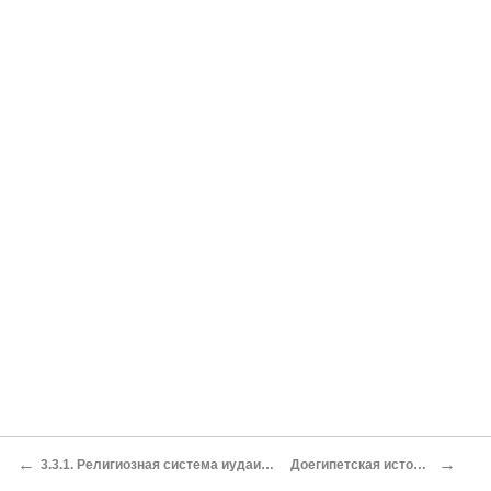
←
→
3.3.1. Религиозная система иудаизма
Доегипетская история