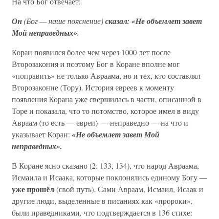
На что Бог отвечает:
Он
(Бог — наше пояснение)
сказал: «Не объемлет завет
Мой неправедных».
Коран появился более чем через 1000 лет после
Второзакония и поэтому Бог в Коране вполне мог
«поправить» не только Авраама, но и тех, кто составлял
Второзаконие (Тору). История евреев к моменту
появления Корана уже свершилась в части, описанной в
Торе и показала, что то потомство, которое имел в виду
Авраам (то есть — евреи) — неправедно — на что и
указывает Коран:
«Не объемлет завет Мой
неправедных».
В Коране ясно сказано (2: 133, 134), что народ Авраама,
Исмаила и Исаака, которые поклонялись единому Богу —
уже прошёл
(свой путь). Сами Авраам, Исмаил, Исаак и
другие люди, выделенные в писаниях как «пророки»,
были праведниками, что подтверждается в 136 стихе: