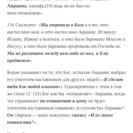
Авраама
, ханифа,[10] ведь он не был из
многобожников».
136 Скажите: «
Мы уверовали в Бога
и в то, что
ниспослано нам, и что ниспослано Аврааму, Исмаилу,
Исааку, Иакову и коленам, и что было даровано Моисею и
Иисусу, и что было даровано пророками от Господа их.
Мы не различаем между кем-либо из них, и Ему
предаемся».
Коран указывает на то, что Бог, испытав Авраама, выбрал
его учителем-наставником для других людей («
Я сделаю
тебя для людей имамом»
). Одновременно с этим в том
же стихе (2: 124) Бог как бы «поправляет» Авраама, когда
по отношению к кому
тот спрашивает
он будет
учителем-наставником (имамом): из потомства Авраама?:
Он
(Авраам — наше пояснение)
сказал: «И из моего
потомства?»