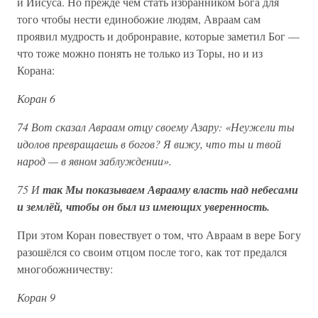
и Иисуса. Но прежде чем стать избранником Бога для
того чтобы нести единобожие людям, Авраам сам
проявил мудрость и добронравие, которые заметил Бог —
что тоже можно понять не только из Торы, но и из
Корана:
Коран 6
74 Вот сказал Авраам отцу своему Азару: «Неужели ты
идолов превращаешь в богов? Я вижу, что ты и твой
народ — в явном заблуждении».
75 И
так Мы показываем Аврааму власть над небесами
и землёй, чтобы он был из имеющих уверенность.
При этом Коран повествует о том, что Авраам в вере Богу
разошёлся со своим отцом после того, как тот предался
многобожничеству:
Коран 9