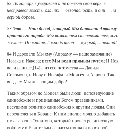
82 Те, которые уверовали и не облекли свои веры в
несправедливость, для них — безопасность, и они — на
верной дороге.
83
Это — Наш довод, который Мы даровали Аврааму
против его народа
. Мы возвышаем степенями тех, кого
желаем. Поистине, Господь твой — мудрый, знающий!
84 И даровали Мы ему (Аврааму — наше замечание)
всех Мы вели прямым путём
Исаака и Иакова;
; И Ноя
вели раньше,[14] а из его потомства — Давида,
Соломона, и Иову и Иосифа, и Моисея, и Аарона. Так
воздаем Мы делающим добро!
Таким образом до Моисея были люди, исповедующие
единобожие и признанные Богом праведниками,
несущими религию единобожия к другим людям. Они
перечислены в Коране. К ним вполне можно добавить
имя фараона Эхнатона, который провёл религиозную
реформу в Египте (мы её рассматривали во второй