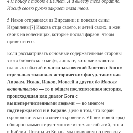
4 Я пойду с тобою в Египет, Я и выведу тебя обратно.
Иосиф своею рукою закроет глаза твои.
5 Иаков отправился из Вирсавии; и повезли сыны
Израилевы[7] Иакова отца своего, и детей своих, и жен
своих на колесницах, которые послал фараон, чтобы
привезти его.
Если рассматривать основные содержательные стороны
этого библейского мифа, лишь те, которые касаются
в части заключений Заветов с Богом
главных событий
отдельных знаковых исторических фигур, таких как
Авраам, Исаак, Иаков, Моисей и других
до Моисея
— то в общем послепотопная история,
включительно
происходящая как диалог Бога с
вышеперечисленными людьми — во многом
подтверждается и в Коране
. Дело в том, что Коран
(хронологически позднее откровение: VII век новой эры)
обширно комментирует многие из тех же событий, что и
в Библии. Цитаты из Корана мы приводим по переводу