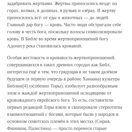
задабривать жертвами. Жертвы приносились везде: на
горах, холмах, в долинах, в ручьях и озёрах. В жертву
приносилось всё: от еды и животных — до людей.
Главный дар богу — кровь. Часто люди обстригали себе
голову в честь бога, поскольку волосы символизировали
кровь. В Библе во время жертвоприношений богу
Адонису река становилась кровавой.
Особая жестокость и кровавость жертвоприношений,
совершавшихся в таких древних городах как Библ,
интересна ещё и тем, что грядущая в не таком далёком
будущем (в первую очередь в районе Ханаана) культура
Библии[4] (особенно Торы), изобилует разнообразным
злом и жаждой жертвоприношений исходящими от
кровожадного еврейского бога. То есть, составители
первых редакций Торы взяли и скопировали стереотипы
взаимоотношений с богами, которые были у народов в
основном семитских племён в этих местах (Сирия,
Финикия, Палестина) — просто перенеся старые