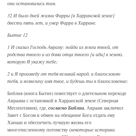
они остановились там.
32 И было дней жизни Фарры [в Харранской земле]
двести пять лет, и умер Фарра в Харране.
Бытие 12
1 И сказал Господь Авраму: пойди из земли твоей, от
родства твоего и из дома отца твоего [и иди] в землю,
которую Я укажу тебе;
2 и Я произведу от тебя великий народ, и благословлю
тебя, и возвеличу имя твое, и будешь ты в благословение;
Библия (книга Бытие) повествует о длительном переходе
Авраама с остановкой в Харранской земле (Северная
Месопотамия), где,
согласно Библии
, Авраам заключил
Завет с Богом в обмен на обещание Бога отдать ему
Ханаан и обеспечить лучшую жизнь его
многочисленному потомству (
некоторые историки