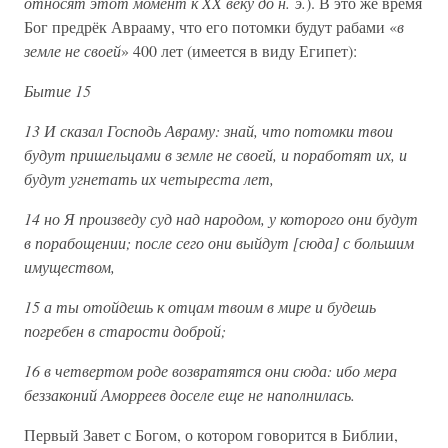
относят этот момент к XX веку до н. э.
). В это же время
Бог предрёк Аврааму, что его потомки будут рабами «
в
земле не своей
» 400 лет (имеется в виду Египет):
Бытие 15
13 И сказал Господь Авраму: знай, что потомки твои
будут пришельцами в земле не своей, и поработят их, и
будут угнетать их четыреста лет,
14 но Я произведу суд над народом, у которого они будут
в порабощении; после сего они выйдут [сюда] с большим
имуществом,
15 а ты отойдешь к отцам твоим в мире и будешь
погребен в старости доброй;
16 в четвертом роде возвратятся они сюда: ибо мера
беззаконий Аморреев доселе еще не наполнилась.
Первый Завет с Богом, о котором говорится в Библии,