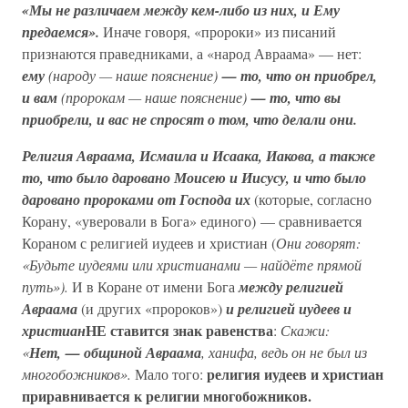
«Мы не различаем между кем-либо из них, и Ему
предаемся».
Иначе говоря, «пророки» из писаний
признаются праведниками, а «народ Авраама» — нет:
ему
(народу — наше пояснение)
— то, что он приобрел,
и вам
(пророкам — наше пояснение)
— то, что вы
приобрели, и вас не спросят о том, что делали они.
Религия Авраама, Исмаила и Исаака, Иакова, а также
то, что было даровано Моисею и Иисусу, и что было
даровано пророками от Господа их
(которые, согласно
Корану, «уверовали в Бога» единого) — сравнивается
Кораном с религией иудеев и христиан (
Они говорят:
«Будьте иудеями или христианами — найдёте прямой
путь»).
И в Коране от имени Бога
между религией
Авраама
(и других «пророков»)
и религией иудеев и
НЕ ставится знак равенства
христиан
:
Скажи:
«
Нет, — общиной Авраама
, ханифа, ведь он не был из
религия иудеев и христиан
многобожников».
Мало того:
приравнивается к религии многобожников.