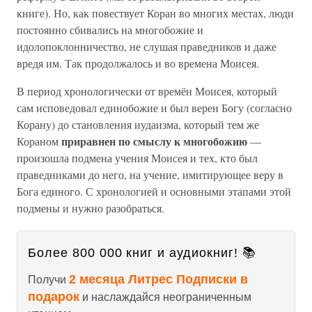
книге). Но, как повествует Коран во многих местах, люди
постоянно сбивались на многобожие и
идолопоклонничество, не слушая праведников и даже
вредя им. Так продолжалось и во времена Моисея.
В период хронологически от времён Моисея, который
сам исповедовал единобожие и был верен Богу (согласно
Корану) до становления иудаизма, который тем же
приравнен по смыслу к многобожию
Кораном
—
произошла подмена учения Моисея и тех, кто был
праведниками до него, на учение, имитирующее веру в
Бога единого. С хронологией и основными этапами этой
подмены и нужно разобраться.
Более 800 000 книг и аудиокниг! 📚
2 месяца Литрес Подписки в
Получи
подарок
и наслаждайся неограниченным