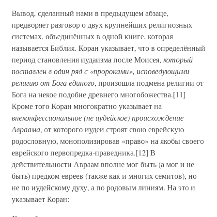
Вывод, сделанный нами в предыдущем абзаце,
предворяет разговор о двух крупнейших религиозных
системах, объединённых в одной книге, которая
называется Библия. Коран указывает, что в определённый
период становления иудаизма после Моисея,
который
поставлен в один ряд с «пророками», исповедующими
религию от Бога единого
, произошла подмена религии от
Бога на некое подобие древнего многобожества.[11]
Кроме того Коран многократно указывает на
внеконфессиональное (не иудейское) происхождение
Авраама
, от которого иудеи строят свою еврейскую
родословную, монополизировав «право» на якобы своего
еврейского первопредка-праведника.[12] В
действительности Авраам вполне мог быть (а мог и не
быть) предком евреев (также как и многих семитов), но
не по иудейскому духу, а по родовым линиям. На это и
указывает Коран: