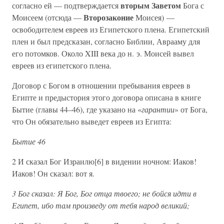
вторым Заветом
согласно ей — подтверждается
Бога с
Второзаконие
Моисеем (отсюда —
Моисея) —
освободителем евреев из Египетского плена. Египетский
плен и был предсказан, согласно Библии, Аврааму для
его потомков. Около XIII века до н. э. Моисей вывел
евреев из египетского плена.
Договор с Богом в отношении пребывания евреев в
Египте и предыстория этого договора описана в книге
Бытие (главы 44–46), где указано на «
гарантии
» от Бога,
что Он обязательно выведет евреев из Египта:
Бытие 46
2 И сказал Бог Израилю[6] в видении ночном: Иаков!
Иаков! Он сказал: вот я.
3 Бог сказал: Я Бог, Бог отца твоего; не бойся идти в
Египет, ибо там произведу от тебя народ великий;