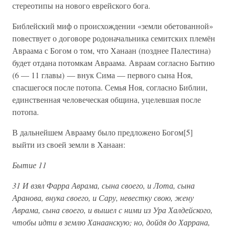
стереотипы на нового еврейского бога.
Библейский миф о происхождении «земли обетованной»
повествует о договоре родоначальника семитских племён
Авраама с Богом о том, что Ханаан (позднее Палестина)
будет отдана потомкам Авраама. Авраам согласно Бытию
(6 — 11 главы) — внук Сима — первого сына Ноя,
спасшегося после потопа. Семья Ноя, согласно Библии,
единственная человеческая община, уцелевшая после
потопа.
В дальнейшем Аврааму было предложено Богом[5]
выйти из своей земли в Ханаан:
Бытие 11
31 И взял Фарра Аврама, сына своего, и Лота, сына
Аранова, внука своего, и Сару, невестку свою, жену
Аврама, сына своего, и вышел с ними из Ура Халдейского,
чтобы идти в землю Ханаанскую; но, дойдя до Харрана,