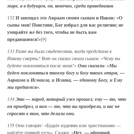
мире, а в будущем, он, конечно, среди праведников
.
И завещал это Авраам своим сынам и Иаков: «О
132
сыны мои! Поистине, Бог избрал для вас религию; не
умирайте же без того, чтобы не быть вам
предавшимся!»
[9]
133 Разве вы были свидетелями, когда предстала к
Иакову смерть? Вот он сказал своим сынам: «Чему вы
будете поклоняться после меня?»
Они сказали: «Мы
будем поклоняться твоему богу и богу твоих отцов, —
Авраама и Исмаила, и Исаака, — единому Богу, и Ему
мы предаемся».
134
Это — народ, который уже прошел; ему — то, что
он приобрел, и вам — то, что вы приобрели, и вас не
спросят о том, что делали они.
135 Они говорят: «Будьте иудеями или христианами —
Нет, — общиной
найдёте прямой путь». Скажи: «