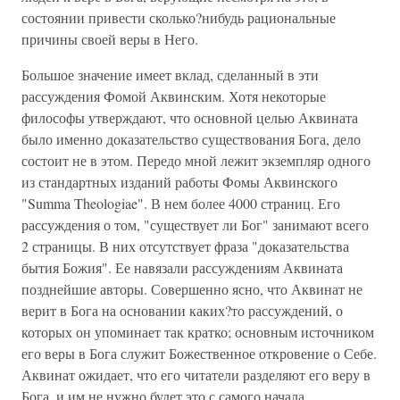
состоянии привести сколько?нибудь рациональные
причины своей веры в Него.
Большое значение имеет вклад, сделанный в эти
рассуждения Фомой Аквинским. Хотя некоторые
философы утверждают, что основной целью Аквината
было именно доказательство существования Бога, дело
состоит не в этом. Передо мной лежит экземпляр одного
из стандартных изданий работы Фомы Аквинского
"Summa Theologiae". В нем более 4000 страниц. Его
рассуждения о том, "существует ли Бог" занимают всего
2 страницы. В них отсутствует фраза "доказательства
бытия Божия". Ее навязали рассуждениям Аквината
позднейшие авторы. Совершенно ясно, что Аквинат не
верит в Бога на основании каких?то рассуждений, о
которых он упоминает так кратко; основным источником
его веры в Бога служит Божественное откровение о Себе.
Аквинат ожидает, что его читатели разделяют его веру в
Бога, и им не нужно будет это с самого начала