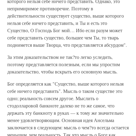
которого нельзя себе ничего представить. Однако, это
непримиримое противоречие. Поэтому в
действительности существует существо, выше которого
нельзя себе ничего представить, и Ты и есть это
Существо, О Господь Бог мой… Ибо если разум может
себе представить существо, большее чем Ты, то тварь
поднимется выше Творца, что представляется абсурдом".
За этим доказательством не так?то легко уследить,
поэтому представляется полезным, если мы упростим
доказательство, чтобы вскрыть его основную мысль.
Бог определяется как "Существо, выше которого нельзя
себе ничего представить". Мысль о таком существе это
одно; реальность совсем другое. Мыслить о
стодолларовой банкноте далеко не то же самое, что
держать эту банкноту в руках — к тому же значительно
менее удовлетворяющим. Основная идея Ансельма
заключается в следующем: мысль о чем?то всегда остается
меньшим, чем реальность. Так что мысль о Боге как