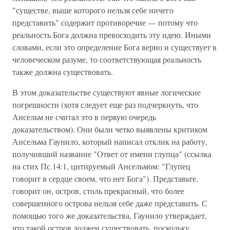
"существе, выше которого нельзя себе ничего
представить" содержит противоречие — потому что
реальность Бога должна превосходить эту идею. Иными
словами, если это определение Бога верно и существует в
человеческом разуме, то соответствующая реальность
также должна существовать.
В этом доказательстве существуют явные логические
погрешности (хотя следует еще раз подчеркнуть, что
Ансельм не считал это в первую очередь
доказательством). Они были четко выявлены критиком
Ансельма Гаунило, который написал отклик на работу,
получивший название "Ответ от имени глупца" (ссылка
на стих Пс.14:1, цитируемый Ансельмом: "Глупец
говорит в сердце своем, что нет Бога"). Представьте,
говорит он, остров, столь прекрасный, что более
совершенного острова нельзя себе даже представить. С
помощью того же доказательства, Гаунило утверждает,
что такой остров должен существовать, поскольку