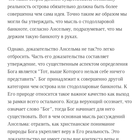
реальность острова обязательно должна быть более
совершенна чем сама идея. Точно таким же образом мы
могли бы утверждать, что мысль о стодолларовой
банкноте, согласно Ансельму, подразумевает, что мы
держим такую банкноту в руках.
Однако, доказательство Ансельма не так?то легко
отбросить. Часть его доказательства составляет
утверждение, что существенным аспектом определения
Бога является "Тот, выше Которого нельзя себе ничего
представить". Бог принадлежит к совершенно другой
категории чем острова или стодолларовые банкноты. К
Его природе относится такое важное качество как выход
за рамки всего остального. Когда верующий осознает, что
означает слово "Бог", тогда Бог начинает для него
существовать. Вот в чем основная мысль рассуждений
Ансельма: отразить, как христианское понимание
природы Бога укрепляет веру в Его реальность. Это
доказательство не имеет силы вне контекста веры и