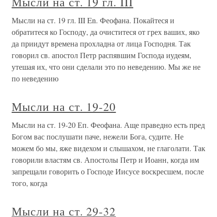
Мысли на ст. 19 гл. III
Мысли на ст. 19 гл. III En. Феофана. Покайтеся и
обратитеся ко Господу, да очиститеся от грех ваших, яко
да приидут времена прохладна от лица Господня. Так
говорил св. апостол Петр распявшим Господа иудеям,
утешая их, что они сделали это по неведению. Мы же не
по неведению
Мысли на ст. 19-20
Мысли на ст. 19-20 Еп. Феофана. Аще праведно есть пред
Богом вас послушати паче, нежели Бога, судите. Не
можем бо мы, яже видехом и слышахом, не глаголати. Так
говорили властям св. Апостолы Петр и Иоанн, когда им
запрещали говорить о Господе Иисусе воскресшем, после
того, когда
Мысли на ст. 29-32