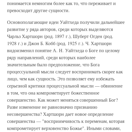
понимается немногим более как то, что переживает и
превосходит другие сущности.
Основополагающие идеи Уайтхеда получили дальнейшее
развитие у ряда авторов, среди которых выделяются
Чарльз Хартшорн (род. 1897 г.), Шуберт Огден (род.
1928 г.) и Джон Б. Кобб (род. 1925 г.). Ч. Хартшорн
видоизменил понятие А. Н. Уайтхеда о Боге по целому
ряду направлений, среди которых наиболее
значительным было предположение, что Бога
процессуальной мысли следует воспринимать скорее как
лицо, чем как сущность. Это позволяет ему избежать
серьезной критики процессуальной мысли — обвинение
в том, что она компрометирует божественное
совершенство. Как может меняться совершенный Бог?
Разве изменение не равнозначно признанию
несовершенства? Хартшорн дает новое определение
совершенства — "восприимчивость к переменам, которая
компрометирует верховенство Божье". Иными словами,