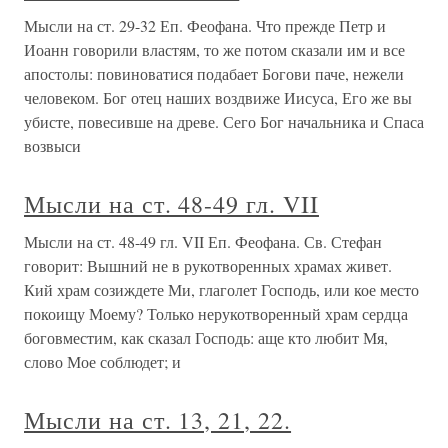
Мысли на ст. 29-32 Еп. Феофана. Что прежде Петр и
Иоанн говорили властям, то же потом сказали им и все
апостолы: повиноватися подабает Богови паче, нежели
человеком. Бог отец наших воздвиже Иисуса, Его же вы
убисте, повесивше на древе. Сего Бог начальника и Спаса
возвыси
Мысли на ст. 48-49 гл. VII
Мысли на ст. 48-49 гл. VII Еп. Феофана. Св. Стефан
говорит: Вышний не в рукотворенных храмах живет.
Кий храм созиждете Ми, глаголет Господь, или кое место
покоищу Моему? Только нерукотворенный храм сердца
боговместим, как сказал Господь: аще кто любит Мя,
слово Мое соблюдет; и
Мысли на ст. 13, 21, 22.