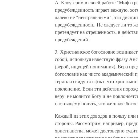
А. Клоузером в своей работе "Миф о р
предубежденность играет важную, хотя
далеко не "нейтральными", эти дисцип
предубежденность. Не следует ли то же
претендует на отрешенность, в действ
предубеждений.
3. Христианское богословие возникает
собой, используя известную фразу Ансе
(верой, ищущей понимания). Вера пре
богословие как чисто академический п
терять из виду тот факт, что христиан
поклонение. Если эти действия порож
веру, не молится Богу и не поклоняет
настоящему понять, что же такое богос
Каждый из этих доводов в пользу или 
стороны. Рассмотрим, например, предп
христианства, может достоверно судить
подходит для написания работ по хри