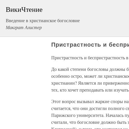
ВикиЧтение
Введение в христианское богословие
Макграт Алистер
Пристрастность и беспр
Пристрастность и беспристрастность в
До какой степени богословы должны б
особенно остро, может ли христианско
христианин? Является ли приверженно
тех, кто хочет преподавать или изучат
Этот вопрос вызывал жаркие споры на
считается, что они достигли полного с
Парижского университета. Началась п
считали, что богословие должно быть
Клервоский), и теми, кто настаивал на