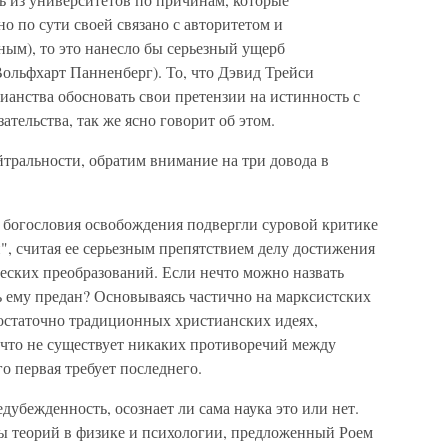
о по сути своей связано с авторитетом и
ным), то это нанесло бы серьезный ущерб
льфхарт Панненберг). То, что Дэвид Трейси
ианства обосновать свои претензии на истинность с
ельства, так же ясно говорит об этом.
ейтральности, обратим внимание на три довода в
 богословия освобождения подвергли суровой критике
, считая ее серьезным препятствием делу достижения
еских преобразований. Если нечто можно назвать
ь ему предан? Основываясь частично на марксистских
остаточно традиционных христианских идеях,
что не существует никаких противоречий между
о первая требует последнего.
дубежденность, осознает ли сама наука это или нет.
ы теорий в физике и психологии, предложенный Роем