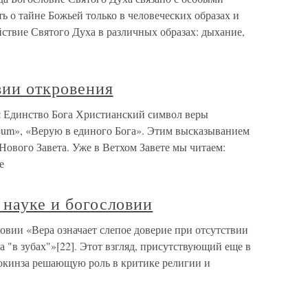
 о тайне Божьей только в человеческих образах и
ствие Святого Духа в различных образах: дыхание,
вии откровения
я Единство Бога Христианский символ веры
Deum», «Верую в единого Бога». Этим высказыванием
Нового Завета. Уже в Ветхом Завете мы читаем:
е
 науке и богословии
ловии «Вера означает слепое доверие при отсутствии
ва "в зубах"»[22]. Этот взгляд, присутствующий еще в
Докинза решающую роль в критике религии и