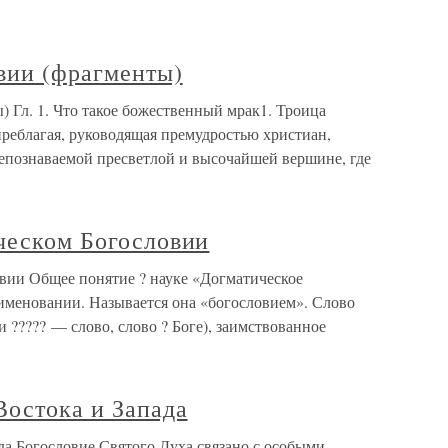
вии (фрагменты)
 Гл. 1. Что такое божественный мрак1. Троица
преблагая, руководящая премудростью христиан,
непознаваемой пресветлой и высочайшей вершине, где
ическом Богословии
овии Общее понятие ? науке «Догматическое
аименовании. Называется она «богословием». Слово
и ????? — слово, слово ? Боге), заимствованное
Востока и Запада
да Богословие Святого Духа связано с особыми