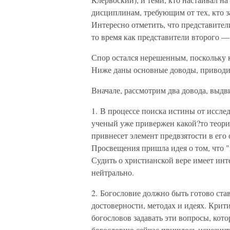
дисциплинам, требующим от тех, кто з
Интересно отметить, что представител
то время как представители второго —
Спор остался нерешенным, поскольку 
Ниже даны основные доводы, приводи
Вначале, рассмотрим два довода, выдв
1. В процессе поиска истины от исслед
ученый уже привержен какой?то теории
привнесет элемент предвзятости в его
Просвещения пришла идея о том, что 
Судить о христианской вере имеет инт
нейтрально.
2. Богословие должно быть готово ст
достоверности, методах и идеях. Кри
богословов задавать эти вопросы, кот
богословию сейчас пришлось исчезнут