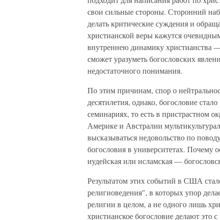
свои сильные стороны. Сторонний набл
делать критические суждения и обращ
христианской веры кажутся очевидным
внутреннею динамику христианства —
сможет уразуметь богословских явлени
недостаточного понимания.
По этим причинам, спор о нейтральнос
десятилетия, однако, богословие стало 
семинариях, то есть в пристрастном о
Америке и Австралии мультикультурали
высказываться недовольство по повод
богословия в университетах. Почему о
иудейская или исламская — богословс
Результатом этих событий в США стал
религиоведения", в которых упор дела
религии в целом, а не одного лишь х
христианское богословие делают это с