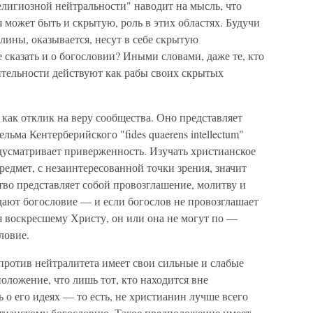
елигиозной нейтральности" наводит на мысль, что
 может быть и скрытую, роль в этих областях. Будучи
лины, оказывается, несут в себе скрытую
 сказать и о богословии? Иными словами, даже те, кто
ительности действуют как рабы своих скрытых
 как отклик на веру сообщества. Оно представляет
льма Кентерберийского "fides quaerens intellectum"
дусматривает приверженность. Изучать христианское
редмет, с незаинтересованной точки зрения, значит
ство представляет собой провозглашение, молитву и
дают богословие — и если богослов не провозглашает
ся воскресшему Христу, он или она не могут по —
ловие.
против нейтралитета имеет свои сильные и слабые
оложение, что лишь тот, кто находится вне
 о его идеях — то есть, не христианин лучше всего
стианскому богословию. Такое предположение имеет