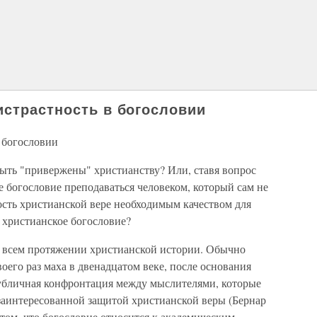
истрастность в богословии
 богословии
ыть "привержены" христианству? Или, ставя вопрос
е богословие преподаваться человеком, который сам не
сть христианской вере необходимым качеством для
ь христианское богословие?
 всем протяжении христианской истории. Обычно
воего раз маха в двенадцатом веке, после основания
убличная конфронтация между мыслителями, которые
 заинтересованной защитой христианской веры (Бернар
 том, что богословие относится к академическим