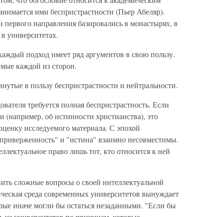
анимается ими беспристрастности (Пьер Абеляр).
и первого направления базировались в монастырях, в
 в университетах.
каждый подход имеет ряд аргументов в свою пользу.
мые каждой из сторон.
инутые в пользу беспристрастности и нейтральности.
ователя требуется полная беспристрастность. Если
 (например, об истинности христианства), это
 оценку исследуемого материала. С эпохой
"приверженность" и "истина" взаимно несовместимы.
еллектуальное право лишь тот, кто относится к ней
авить сложные вопросы о своей интеллектуальной
тическая среда современных университетов вынуждает
орые иначе могли бы остаться незаданными. "Если бы
ь из университетов по причинам, которые