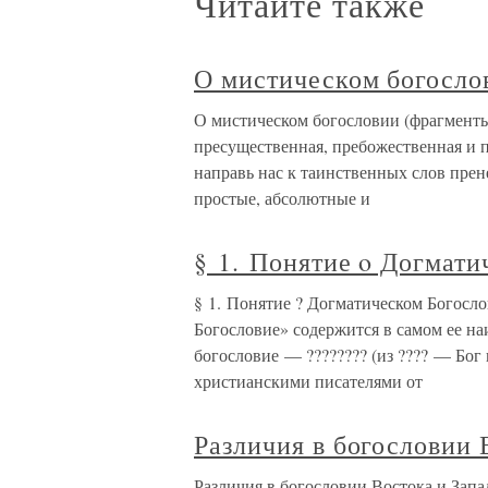
Читайте также
О мистическом богосло
О мистическом богословии (фрагменты)
пресущественная, пребожественная и 
направь нас к таинственных слов пре
простые, абсолютные и
§ 1. Понятие ο Догмат
§ 1. Понятие ? Догматическом Богосл
Богословие» содержится в самом ее н
богословие — ???????? (из ???? — Бог 
христианскими писателями от
Различия в богословии 
Различия в богословии Востока и Запа