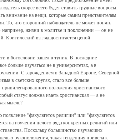
юдатель скорее всего будет ставить трудные вопросы,
ать внимание на вещи, которые самим представителям
и. То, что сторонний наблюдатель не может понять
 например, жизни в молитве и поклонении — он не
й. Критический взгляд достигается ценой
ти в богословии зашел в тупик. В последние
все больше изучаться не в университетах, а в
кружении. С зарождением в Западной Европе, Северной
зма в светских кругах, стало все больше
у привилегированного положения христианского
собый статус должна иметь христианская — а не
кая мысль?
о появление "факультетов религии" или "факультетов
ется на изучении целого ряда конкретных религий или
ристианства. Поскольку большинство изучающих
 целью рукоположения, такая тенденция привела к