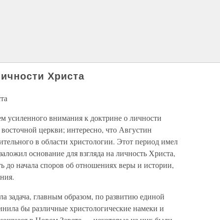
личности Христа
та
ем усиленного внимания к доктрине о личности
 восточной церкви; интересно, что Августин
ительного в области христологии. Этот период имел
заложил основание для взгляда на личность Христа,
ь до начала споров об отношениях веры и истории,
ния.
а задача, главным образом, по развитию единой
динила бы различные христологические намеки и
чающиеся в Новом Завете — некоторые из них были