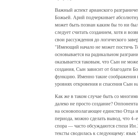
Важный аспект арианского разграниче
Божьей. Арий подчеркивает абсолютну
может быть познан каким бы то ни бы
следует считать созданием, хотя и в
свои рассуждения до логического заве
"Имеющий начало не может постичь Тог
основывается на радикальном разгра
оказывается таковым, что Сын не може
создания, Сын зависит от благодати 
функцию. Именно такие соображения п
уровнях откровения и спасения Сын на
Как же в таком случае быть со многим
далеко не просто создание? Оппонентам
на основополагающее единство Отца и
периода, можно сделать вывод, что 4–
спора — часто обсуждаются стихи Ин.3:
тексты сводилась к следующему: язык 