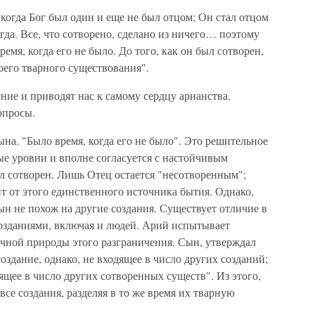
 когда Бог был один и еще не был отцом; Он стал отцом
гда. Все, что сотворено, сделано из ничего… поэтому
емя, когда его не было. До того, как он был сотворен,
воего тварного существования".
ие и приводят нас к самому сердцу арианства.
опросы.
ына. "Было время, когда его не было". Это решительное
ые уровни и вполне согласуется с настойчивым
л сотворен. Лишь Отец остается "несотворенным";
ит от этого единственного источника бытия. Однако,
н не похож на другие создания. Существует отличие в
зданиями, включая и людей. Арий испытывает
очной природы этого разграничения. Сын, утверждал
оздание, однако, не входящее в число других созданий;
ящее в число других сотворенных существ". Из этого,
все создания, разделяя в то же время их тварную