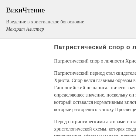
ВикиЧтение
Введение в христианское богословие
Макграт Алистер
Патристический спор о 
Патристический спор о личности Хрис
Патристический период стал свидетел
Христа. Спор велся главным образом в
Гиппонийский не написал ничего знач
определяющее значение, поскольку он 
который оставался нормативным вплот
которые разгорелись в эпоху Просвеще
Перед патриотическими авторами стоял
христологической схемы, которая сое
утверждения, образы и модели, встре