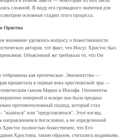
алась сложной. В виду его громадного значения для
ссмотрим основные стадии этого процесса.
до Оригена
ное внимание уделялось вопросу о божественности
стических авторов, тот факт, что Иисус Христос был
 трюизмом. Объяснений же требовало то, что Он
же отброшены как еретические. Эвионитство —
орая процветала в первые века христианской эры —
человеческим сыном Марии и Иосифа. Оппоненты
вершенно неверной и вскоре она была предана
ально противоположный подход, который стал
— "казаться" или "представляться". Этот взгляд,
ть направлением в богословии, а не определенной
о Христос полностью божественен, что Его
дания Христовы, таким образом, считались видимыми,