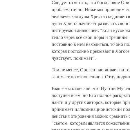
Следует отметить, что богословие Ори
проблематично. Ниже мы приводим ег
человеческая душа Христа соединяется 
душа Христа начинает разделять свойс
цитируемой аналогией: "Если кусок же
тепло через все свои поры и трещины. 
постоянно в нем находиться, то оно п
которая постоянно пребывает в Логосе 
чувствует, понимает".
Тем не менее, Ориген настаивает на то
занимает по отношению к Отцу подчи
Выше мы отмечали, что Иустин Мученик
доступен всем, но Его полное раскры
найти и у других авторов, которые пр
принимает иллюминационистский подх
действия откровения можно сравнить
"светом, которым является божественн
спасения можно достичь и вне христиа