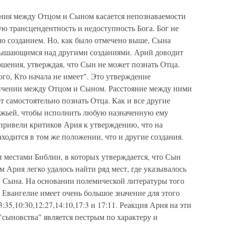
ния между Отцом и Сыном касается непознаваемости
ю трансцендентность и недоступность Бога. Бог не
ло созданием. Но, как было отмечено выше, Сына
озвышающимся над другими созданиями. Арий доводит
ршения, утверждая, что Сын не может познать Отца.
о, Кто начала не имеет". Это утверждение
ничении между Отцом и Сыном. Расстояние между ними
т самостоятельно познать Отца. Как и все другие
Божьей, чтобы исполнить любую назначенную ему
ривели критиков Ария к утверждению, что на
ходится в том же положении, что и другие создания.
и местами Библии, в которых утверждается, что Сын
 Ария легко удалось найти ряд мест, где указывалось
 Сына. На основании полемической литературы того
е Евангелие имеет очень большое значение для этого
35,10:30,12:27,14:10,17:3 и 17:11. Реакция Ария на эти
"сыновства" является пестрым по характеру и