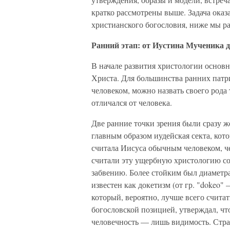
кратко рассмотрены выше. Задача оказ
христианского богословия, ниже мы ра
Ранний этап: от Иустина Мученика 
В начале развития христологии основ
Христа. Для большинства ранних патри
человеком, можно назвать своего рода
отличался от человека.
Две ранние точки зрения были сразу 
главным образом иудейская секта, кот
считала Иисуса обычным человеком, 
считали эту ущербную христологию со
забвению. Более стойким был диаметр
известен как докетизм (от гр. "dokeo" 
который, вероятно, лучше всего счита
богословской позицией, утверждал, чт
человечность — лишь видимость. Стра