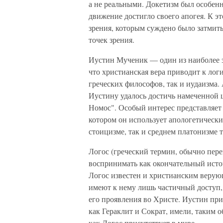
а не реальными. Докетизм был особенно
движение достигло своего апогея. К э
зрения, которым суждено было затмит
точек зрения.
Иустин Мученик — один из наиболее зн
что христианская вера приводит к лог
греческих философов, так и иудаизма. 
Иустину удалось достичь намеченной ц
Номос". Особый интерес представляет
котором он использует апологетически
стоицизме, так и среднем платонизме т
Логос (греческий термин, обычно пере
воспринимать как окончательный источ
Логос известен и христианским верую
имеют к нему лишь частичный доступ, 
его проявления во Христе. Иустин при
как Гераклит и Сократ, имели, таким 
как Логос присутствует в мире.