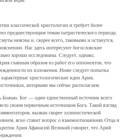
итии классической христологии и требует более
ено предшествующим темам патристического периода.
уты неясны и, скорее всего, таковыми и останутся,
рояснению. Нас здесь интересуют богословские
ельно хорошо исследованы. Следует, однако,
Ария главным образом из работ его оппонентов, что
бежденности их изложения. Ниже следует попытка
 характерные христологические идеи Ария,
источниках, которыми мы сейчас располагаем.
ь Божью. Бог — один единственный источник всего
имело своим первичным источником Бога. Такой взгляд
комментаторов, вызван скорее эллинистической
овием, ясно ставит вопрос о взаимоотношениях Отца и
 критик Ария Афанасий Великий говорит, что Арий
верждения: