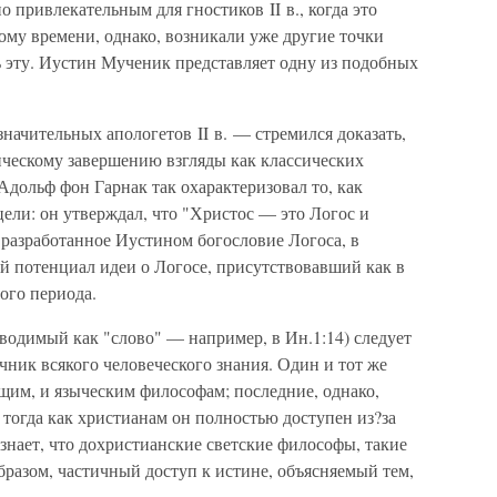
 привлекательным для гностиков II в., когда это
тому времени, однако, возникали уже другие точки
ь эту. Иустин Мученик представляет одну из подобных
ачительных апологетов II в. — стремился доказать,
ическому завершению взгляды как классических
Адольф фон Гарнак так охарактеризовал то, как
ели: он утверждал, что "Христос — это Логос и
 разработанное Иустином богословие Логоса, в
й потенциал идеи о Логосе, присутствовавший как в
ого периода.
водимый как "слово" — например, в Ин.1:14) следует
ник всякого человеческого знания. Один и тот же
щим, и языческим философам; последние, однако,
тогда как христианам он полностью доступен из?за
знает, что дохристианские светские философы, такие
образом, частичный доступ к истине, объясняемый тем,