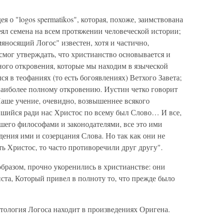
я о "logos spermatikos", которая, похоже, заимствована
ял семена на всем протяжении человеческой истории;
мяносящий Логос" известен, хотя и частично,
мог утверждать, что христианство основывается и
ного откровения, которые мы находим в языческой
я в теофаниях (то есть богоявлениях) Ветхого Завета;
наиболее полному откровению. Иустин четко говорит
Наше учение, очевидно, возвышеннее всякого
вшийся ради нас Христос по всему был Слово… И все,
ошего философами и законодателями, все это ими
дения ими и созерцания Слова. Но так как они не
ть Христос, то часто противоречили друг другу".
бразом, прочно укоренились в христианстве: они
та, Который привел в полноту то, что прежде было
тология Логоса находит в произведениях Оригена.