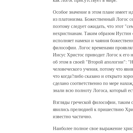
Особое значение в этом плане имеет иде
из платонизма. Божественный Логос се
поэтому следует ожидать, что этот "се
нехристианам. Таким образом Иустин с
исполняет намеки и чаяния божествен
философии. Логос временами проявлялс
Иисус Христос приводит Логос к его 
об этом в своей "Второй апологии": "
человеческого учения, потому что яви
что когда?либо сказано и открыто хор
сделано соответственно по мере нахож
знали всю полноту Логоса, который ес
Взгляды греческой философии, таким о
явились прелюдией к пришествию Хрис
известно частично.
Наиболее полное свое выражение хрис