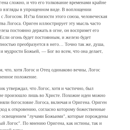
гена сложно, и что его толкование временами крайне
о взгляды в упрощенном виде. В воплощении
с Логосом. Из?за близости этого союза, человеческая
тва Логоса. Ориген иллюстрирует эту мысль часто
леза постоянно держать в огне, он воспримет его
Если огонь будет постоянным, и железо будет
олностью преобразуется в него… Точно так же, душа,
и мудрости Божьей, — Бог во всем, что она делает,
м, что, хотя Логос и Отец одинаково вечны, Логос
ненное положение.
 утверждал, что Логос, хотя и частично, был
тие произошло лишь во Христе. Похожие идеи можно
иняли богословие Логоса, включая и Оригена. Ориген
од к откровению, согласно которому божественные
 с освещением "лучами Божьими", которые порождены
ый Логос". По мнению Оригена, как истины, так и
нской веры.