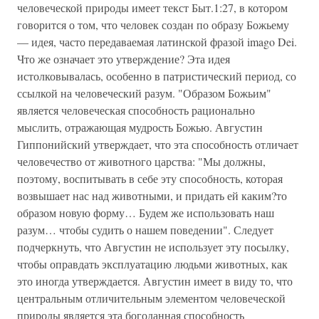
человеческой природы имеет текст Быт.1:27, в котором
говорится о том, что человек создан по образу Божьему
— идея, часто передаваемая латинской фразой imago Dei.
Что же означает это утверждение? Эта идея
истолковывалась, особенно в патристический период, со
ссылкой на человеческий разум. "Образом Божьим"
является человеческая способность рационально
мыслить, отражающая мудрость Божью. Августин
Гиппонийский утверждает, что эта способность отличает
человечество от животного царства: "Мы должны,
поэтому, воспитывать в себе эту способность, которая
возвышает нас над животными, и придать ей каким?то
образом новую форму… Будем же использовать наш
разум… чтобы судить о нашем поведении". Следует
подчеркнуть, что Августин не использует эту посылку,
чтобы оправдать эксплуатацию людьми животных, как
это иногда утверждается. Августин имеет в виду то, что
центральным отличительным элементом человеческой
природы является эта богоданная способность