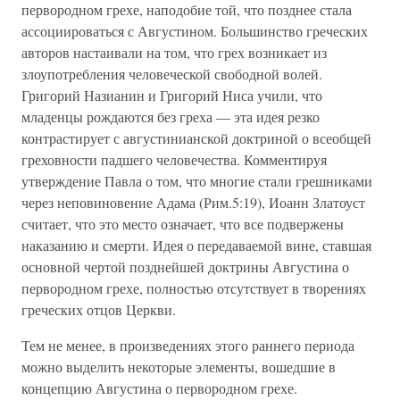
первородном грехе, наподобие той, что позднее стала
ассоциироваться с Августином. Большинство греческих
авторов настаивали на том, что грех возникает из
злоупотребления человеческой свободной волей.
Григорий Назианин и Григорий Ниса учили, что
младенцы рождаются без греха — эта идея резко
контрастирует с августинианской доктриной о всеобщей
греховности падшего человечества. Комментируя
утверждение Павла о том, что многие стали грешниками
через неповиновение Адама (Рим.5:19), Иоанн Златоуст
считает, что это место означает, что все подвержены
наказанию и смерти. Идея о передаваемой вине, ставшая
основной чертой позднейшей доктрины Августина о
первородном грехе, полностью отсутствует в творениях
греческих отцов Церкви.
Тем не менее, в произведениях этого раннего периода
можно выделить некоторые элементы, вошедшие в
концепцию Августина о первородном грехе.