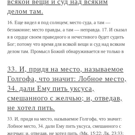
всякой вещи и суд над всяким
делом там.
16. Еще видел я под солнцем; место суда, а там —
беззаконие; место правды, а там — неправда. 17. И сказал
я в сердце своем праведного и нечестивого будет судить
Бог; потому что время для всякой вещи и суд над всяким
делом там. Промысл Божий обнаруживается не только в
33. И, придя на место, называемое
Голгофа, что значит: Лобное место,
34. дали Ему пить уксуса,
смешанного с желчью; и, отведав,
не хотел пить.
33. И, придя на место, называемое Голгофа, что значит:
Лобное место, 34. дали Ему пить уксуса, смешанного с
желчью; и, отведав, не хотел пить. (Мк. 15:22; Лк. 23:33;