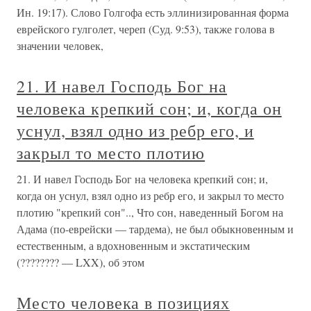
Ин. 19:17). Слово Голгофа есть эллинизированная форма
еврейского гулголет, череп (Суд. 9:53), также голова в
значении человек,
21. И навел Господь Бог на
человека крепкий сон; и, когда он
уснул, взял одно из ребр его, и
закрыл то место плотию
21. И навел Господь Бог на человека крепкий сон; и,
когда он уснул, взял одно из ребр его, и закрыл то место
плотию "крепкий сон".., Что сон, наведенный Богом на
Адама (по-еврейски — тардема), не был обыкновенным и
естественным, а вдохновенным и экстатическим
(???????? — LXX), об этом
Место человека в позициях