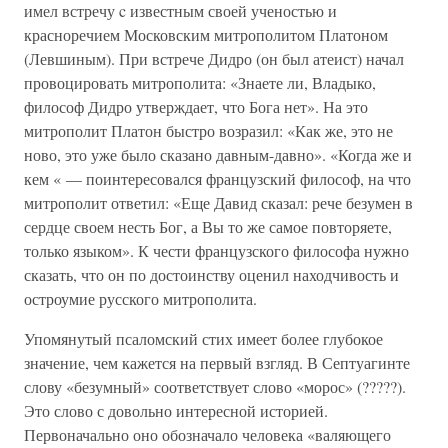
имел встречу c известным своей ученостью и
красноречием Московским митрополитом Платоном
(Левшиным). При встрече Дидро (он был атеист) начал
провоцировать митрополита: «Знаете ли, Владыко,
философ Дидро утверждает, что Бога нет». На это
митрополит Платон быстро возразил: «Как же, это не
ново, это уже было сказано давным-давно». «Когда же и
кем « — поинтересовался французский философ, на что
митрополит ответил: «Еще Давид сказал: рече безумен в
сердце своем несть Бог, а Вы то же самое повторяете,
только языком». К чести французского философа нужно
сказать, что он по достоинству оценил находчивость и
остроумие русского митрополита.
Упомянутый псаломский стих имеет более глубокое
значение, чем кажется на первый взгляд. В Септуагинте
слову «безумный» соответствует слово «морос» (?????).
Это слово с довольно интересной историей.
Первоначально оно обозначало человека «валяющего