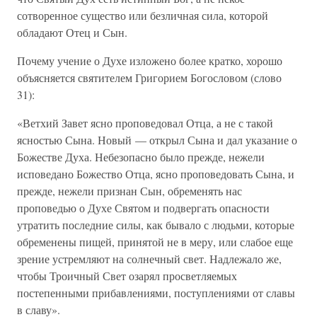
сотворенное существо или безличная сила, которой
обладают Отец и Сын.
Почему учение о Духе изложено более кратко, хорошо
объясняется святителем Григорием Богословом (слово
31):
«Ветхий Завет ясно проповедовал Отца, а не с такой
ясностью Сына. Новый — открыл Сына и дал указание о
Божестве Духа. Небезопасно было прежде, нежели
исповедано Божество Отца, ясно проповедовать Сына, и
прежде, нежели признан Сын, обременять нас
проповедью о Духе Святом и подвергать опасности
утратить последние силы, как бывало с людьми, которые
обременены пищей, принятой не в меру, или слабое еще
зрение устремляют на солнечный свет. Надлежало же,
чтобы Троичный Свет озарял просветляемых
постепенными прибавлениями, поступлениями от славы
в славу».