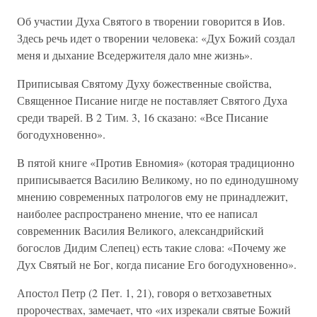
Об участии Духа Святого в творении говорится в Иов.
Здесь речь идет о творении человека: «Дух Божий создал
меня и дыхание Вседержителя дало мне жизнь».
Приписывая Святому Духу божественные свойства,
Священное Писание нигде не поставляет Святого Духа
среди тварей. В 2 Тим. 3, 16 сказано: «Все Писание
богодухновенно».
В пятой книге «Против Евномия» (которая традиционно
приписывается Василию Великому, но по единодушному
мнению современных патрологов ему не принадлежит,
наиболее распространено мнение, что ее написал
современник Василия Великого, александрийский
богослов Дидим Слепец) есть такие слова: «Почему же
Дух Святый не Бог, когда писание Его богодухновенно».
Апостол Петр (2 Пет. 1, 21), говоря о ветхозаветных
пророчествах, замечает, что «их изрекали святые Божий