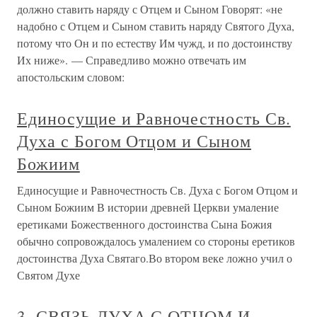
должно ставить наряду с Отцем и Сыном Говорят: «не
надобно с Отцем и Сыном ставить наряду Святого Духа,
потому что Он и по естеству Им чужд, и по достоинству
Их ниже». — Справедливо можно отвечать им
апостольским словом:
Единосущие и Равночестность Св.
Духа с Богом Отцом и Сыном
Божиим
Единосущие и Равночестность Св. Духа с Богом Отцом и
Сыном Божиим В истории древней Церкви умаление
еретиками Божественного достоинства Сына Божия
обычно сопровождалось умалением со стороны еретиков
достоинства Духа Святаго.Во втором веке ложно учил о
Святом Духе
3. СВЯЗЬ ДУХА С ОТЦОМ И