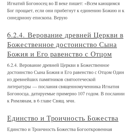
Игнатий Богоносец во II веке пишет: «Всем кающимся
Бог прощает, если они прибегнут к единению Божию и к
синедриону епископа. Верую
6.2.4. Верование древней Церкви в
Божественное достоинство Сына
Божия и Его равенство с Отцом
6.2.4. Верование древней Церкви в Божественное
достоинство Сына Божия и Его равенство с Отцом Один
из древнейших памятников святоотеческой
литературы — послания священномученника Игнатия
Богоносца, датируемые примерно 107 годом. В послании
к Римлянам, в 6 главе Свящ. мчн.
Единство и Троичность Божества
Единство и Троичность Божества Богооткровенная