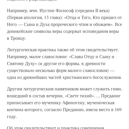
Например, мчн. Иустин Философ (середина II века)
(Первая апология, 13 глава): «Отца и Того, Кто пришел от
Него — Сына и Духа пророческого чтим и обожаем». Все
доникейские символы веры содержат исповедания веры
в Троицу.
Литургическая практика также об этом свидетельствует.
Например, малое славословие: «Слава Отцу и Сыну и
Святому Духу» (и другие его формы, в древности
существовало несколько форм малого славословия) —
одна из древнейших частей христианского богослужения.
Другим литургическим памятником может служить гимн,
вошедший в состав вечерни, «Свете тихий»…, Предание
приписывает его мученику Афиногену, мученическая
кончина которого, согласно Преданию, имела место в 169
году.
Об этом свидетельствует и практика совершения