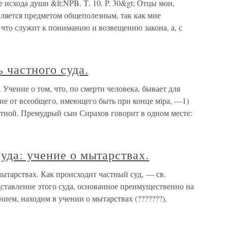
 исхода души &lt;NPB. Т. 10. P. 30&gt; Отцы мои,
вляется предметом общеполезным, так как мне
, что служит к пониманию и возвещению закона, а, с
 частного суда.
 Учение о том, что, по смерти человека, бывает для
ие от всеобщего, имеющего быть при конце міра, —1)
етной. Премудрый сын Сирахов говорит в одном месте:
уда: учение о мытарствах.
мытарствах. Как происходит частный суд, — св.
дставление этого суда, основанное преимущественно на
нием, находим в учении о мытарствах (???????),