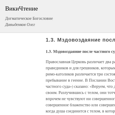
ВикиЧтение
Догматическое Богословие
Давыденков Олег
1.3. Мздовоздаяние посл
1.3. Мздовоздаяние после частного су
Православная Церковь различает два р
праведников и для грешников, которым
римо-католиков различается три состоя
пребывание в геенне. В Послании Вост
частного суда») сказано: «Веруем, чт
своим. Разлучившись с телом, они тотч
впрочем не чувствуют ни совершенног
совершенное блаженство или соверше
когда душа соединится с телом, в кото