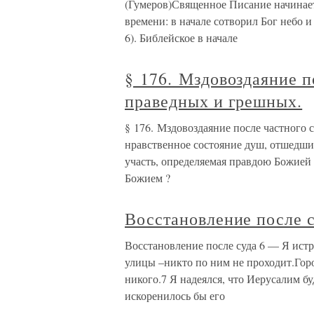
(Гумеров)Священное Писание начинает
времени: в начале сотворил Бог небо и 
6). Библейское в начале
§ 176. Мздовоздаяние п
праведных и грешных.
§ 176. Мздовоздаяние после частного 
нравственное состояние душ, отшедших
участь, определяемая правдою Божией 
Божием ?
Восстановление после 
Восстановление после суда 6 — Я ист
улицы –никто по ним не проходит.Горо
никого.7 Я надеялся, что Иерусалим б
искоренилось бы его