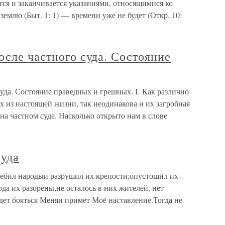
ся и заканчивается указаниями, относящимися ко
землю (Быт. 1: 1) — времени уже не будет (Откр. 10:
осле частного суда. Состояние
суда. Состояние праведных и грешных. I. Как различно
 из настоящей жизни, так неодинакова и их загробная
на частном суде. Насколько открыто нам в слове
суда
ребил народыи разрушил их крепости;опустошил их
да их разорены,не осталось в них жителей, нет
удет бояться Меняи примет Моё наставление.Тогда не