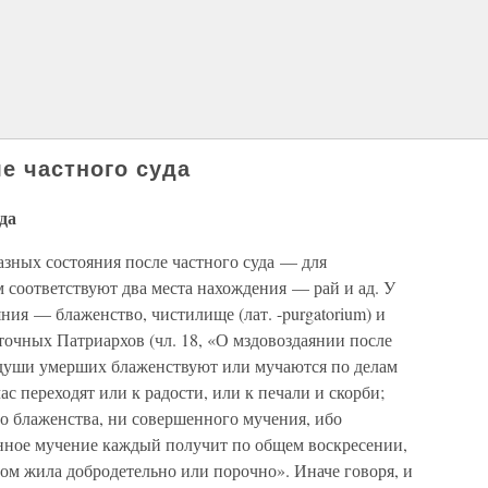
е частного суда
да
азных состояния после частного суда — для
 соответствуют два места нахождения — рай и ад. У
ния — блаженство, чистилище (лат. -purgatorium) и
очных Патриархов (чл. 18, «О мздовоздаянии после
о души умерших блаженствуют или мучаются по делам
ас переходят или к радости, или к печали и скорби;
о блаженства, ни совершенного мучения, ибо
нное мучение каждый получит по общем воскресении,
ром жила добродетельно или порочно». Иначе говоря, и