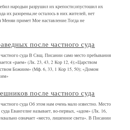
ребил народыи разрушил их крепости;опустошил их
да их разорены,не осталось в них жителей, нет
ся Меняи примет Мое наставление.Тогда не
раведных после частного суда
 частного суда В Свщ. Писании само место пребывания
ается «раем» (Лк. 23, 43, 2 Кор 12, 4);«Царством
арством Божиим» (Мф. 6, 33, 1 Кор 15, 50); «Домом
ним»
решников после частного суда
 частного суда Об этом нам очень мало известно. Место
суда Евангелие называет, во-первых, «адом» (Лк. 16,
 буквально означает «место, лишенное света». В Писании