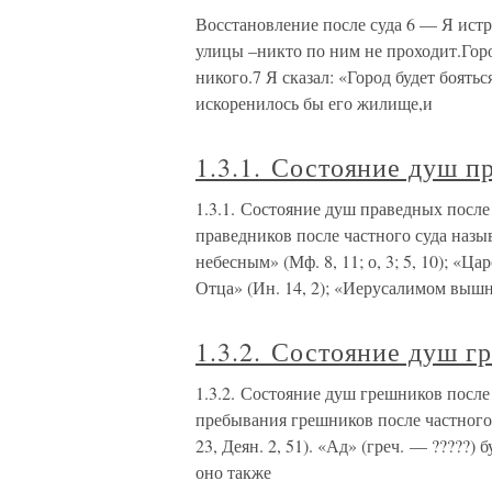
Восстановление после суда 6 — Я ист
улицы –никто по ним не проходит.Горо
никого.7 Я сказал: «Город будет боять
искоренилось бы его жилище,и
1.3.1. Состояние душ п
1.3.1. Состояние душ праведных после
праведников после частного суда назыв
небесным» (Мф. 8, 11; о, 3; 5, 10); «Ц
Отца» (Ин. 14, 2); «Иерусалимом выш
1.3.2. Состояние душ г
1.3.2. Состояние душ грешников после
пребывания грешников после частного 
23, Деян. 2, 51). «Ад» (греч. — ?????)
оно также