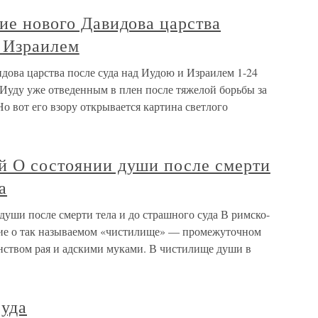
ние нового Давидова царства
и Израилем
идова царства после суда над Иудою и Израилем 1-24
 Иуду уже отведенным в плен после тяжелой борьбы за
о вот его взору открывается картина светлого
-й О состоянии души после смерти
а
души после смерти тела и до страшного суда В римско-
ние о так называемом «чистилище» — промежуточном
ством рая и адскими муками. В чистилище души в
суда