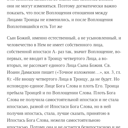
они не могут изменяться. Поэтому догматически важно
показать, что после Воплощения отношения между
Лицами Троицы не изменились, и после Воплощения
Воплотившийся есть Тот же
Сын Божий, именно естественный, а не усыновленный, и
человечество в Нем не имеет собственного лица,
собственной ипостаси А- раз так, значит Воплощение, во-
первых, не вводит в Троицу четвертого Лица, а во-
вторых, не рассекает единого Лица Сына Божия. Св.
Иоанн Дамаскин пишет («Точное изложение…», кн. 3, гл.
8): «Не вношу четвертого Лица в Троицу, да не будет. Но
исповедую единое Лице Бога Слова и плоть Его. Троица
пребыла Троицей и по Воплощении Слова. Плоть Бога
Слова не получила самостоятельной ипостаси и не стала
ипостасью, разной от Ипостаси Бога Слова, но в ней
получив ипостась, стала, лучше сказать, принятою в
Ипостась Бога Слова, нежели самостоятельною
ипостасью. Потому она и не остается безипостасною и не