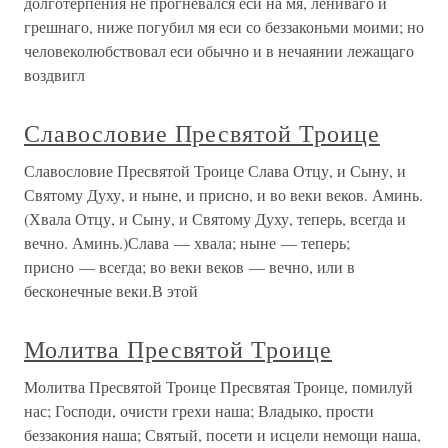
долготерпения не прогневался еси на мя, лениваго и
грешнаго, ниже погубил мя еси со беззаконьми моими; но
человеколюбствовал еси обычно и в нечаянии лежащаго
воздвигл
Славословие Пресвятой Троице
Славословие Пресвятой Троице Слава Отцу, и Сыну, и
Святому Духу, и ныне, и присно, и во веки веков. Аминь.
(Хвала Отцу, и Сыну, и Святому Духу, теперь, всегда и
вечно. Аминь.)Слава — хвала; ныне — теперь;
присно — всегда; во веки веков — вечно, или в
бесконечные веки.В этой
Молитва Пресвятой Троице
Молитва Пресвятой Троице Пресвятая Троице, помилуй
нас; Господи, очисти грехи наша; Владыко, прости
беззакония наша; Святый, посети и исцели немощи наша,