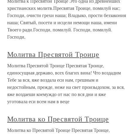
Молитва к Пресвятой Троице Это одна из древнейших
христианских молитв.Пресвятая Троице, помилуй нас;
Господи, очисти грехи наша; Владыко, прости беззакония
наша; Святый, посети и исцели немощи наша, имени
Твоего ради.Господи, помилуй. Господи, помилуй.
Господи,
Молитва Пресвятой Троице
Молитва Пресвятой Троице Пресвятая Троице,
единосущная державо, всех благих вина! Что воздадим
Тебе за вся, яже воздала еси нам, грешным и
недостойным, прежде, неже на свет произыдохом, за вся,
яже воздаеши коемуждо от нас по вся дни и яже
уготовала еси всем нам в веце
Молитва ко Пресвятой Троице
Молитва ко Пресвятой Троице Пресвятая Троице,