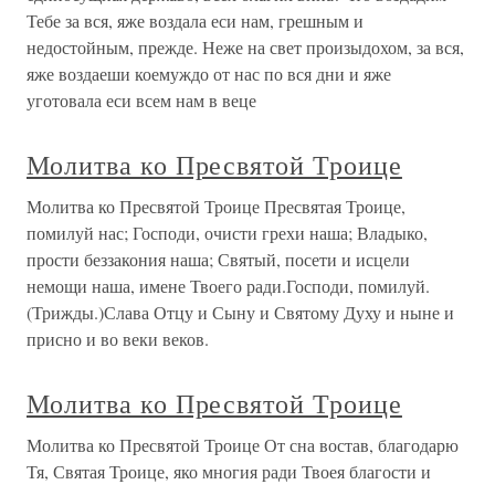
Тебе за вся, яже воздала еси нам, грешным и
недостойным, прежде. Неже на свет произыдохом, за вся,
яже воздаеши коемуждо от нас по вся дни и яже
уготовала еси всем нам в веце
Молитва ко Пресвятой Троице
Молитва ко Пресвятой Троице Пресвятая Троице,
помилуй нас; Господи, очисти грехи наша; Владыко,
прости беззакония наша; Святый, посети и исцели
немощи наша, имене Твоего ради.Господи, помилуй.
(Трижды.)Слава Отцу и Сыну и Святому Духу и ныне и
присно и во веки веков.
Молитва ко Пресвятой Троице
Молитва ко Пресвятой Троице От сна востав, благодарю
Тя, Святая Троице, яко многия ради Твоея благости и