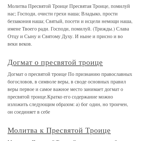
Молитва Пресвятой Троице Пресвятая Троице, помилуй
нас; Господи, очисти грехи наша; Владыко, прости
беззакония наша; Святый, посети и исцели немощи наша,
имене Твоего ради. Господи, помилуй. (Трижды.) Слава
Отцу и Сыну и Святому Духу. И ныне и присно и во
веки веков.
Догмат о пресвятой троице
Догмат о пресвятой троице По признанию православных
богословов, в символе веры, в своде основных правил
веры первое и самое важное место занимает догмат о
пресвятой троице.Кратко его содержание можно
изложить следующим образом: а) бог один, но троичен,
он соединяет в себе
Молитва к Пресвятой Троице