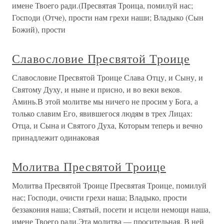
имене Твоего ради.(Пресвятая Троица, помилуй нас;
Господи (Отче), прости нам грехи наши; Владыко (Сын
Божий), прости
Славословие Пресвятой Троице
Славословие Пресвятой Троице Слава Отцу, и Сыну, и
Святому Духу, и ныне и присно, и во веки веков.
Аминь.В этой молитве мы ничего не просим у Бога, а
только славим Его, явившегося людям в трех Лицах:
Отца, и Сына и Святого Духа, Которым теперь и вечно
принадлежит одинаковая
Молитва Пресвятой Троице
Молитва Пресвятой Троице Пресвятая Троице, помилуй
нас; Господи, очисти грехи наша; Владыко, прости
беззакония наша; Святый, посети и исцели немощи наша,
имене Твоего ради.Эта молитва — просительная. В ней