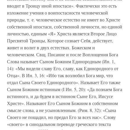
вводит в Троицу иной ипостаси». Фактически это есть
изложение учения о воипостасности человеческой
природы, т. е. человеческое естество не имеет во Христе
собственной ипостаси, собственной личности, но единой
личностью, единым «Я» Христа является Второе Лицо
Пресвятой Троицы, Которое сознает Себя, действует,
живет и волит в двух естествах. Божеском и
человеческом. Свщ. Писание и после Воплощения Бога
Слова называет Сыном Божиим Единородным (Ин. 1,
14): «Мы видели славу Его, славу, как Единородного от
Отца». В Ин. 3, 16: «Ибо так возлюбил Бога мир, что
отдал Сына Своего Единородного». Называет Его также
Сыном Божиим истинным (I Ин. 5, 20): «Да познаем Бога
истинного, и да будем в истинном Сыне Его, Иисусе
Христе». Называют Его Сыном Божиим в собственном
смысле слова, а не усыновленным. (Рим. 8, 32): «Сына
Своего не пощадил, но предал Его за всех нас». Слову
«своего» в синодальном переводе греческого текста