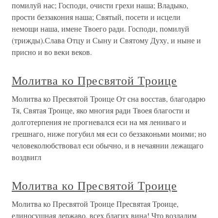
помилуй нас; Господи, очисти грехи наша; Владыко,
прости беззакония наша; Святый, посети и исцели
немощи наша, имене Твоего ради. Господи, помилуй
(трижды).Слава Отцу и Сыну и Святому Духу, и ныне и
присно и во веки веков.
Молитва ко Пресвятой Троице
Молитва ко Пресвятой Троице От сна восстав, благодарю
Тя, Святая Троице, яко многия ради Твоея благости и
долготерпения не прогневался еси на мя лениваго и
грешнаго, ниже погубил мя еси со беззаконьми моими; но
человеколюбствовал еси обычно, и в нечаянии лежащаго
воздвигл
Молитва ко Пресвятой Троице
Молитва ко Пресвятой Троице Пресвятая Троице,
единосущная державо, всех благих вина! Что воздадим