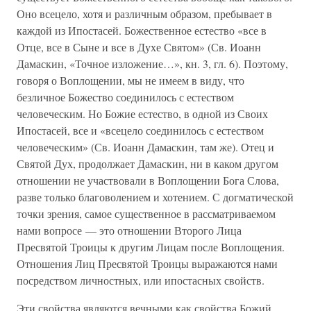
Оно всецело, хотя и различным образом, пребывает в
каждой из Ипостасей. Божественное естество «все в
Отце, все в Сыне и все в Духе Святом» (Св. Иоанн
Дамаскин, «Точное изложение…», кн. 3, гл. 6). Поэтому,
говоря о Воплощении, мы не имеем в виду, что
безличное Божество соединилось с естеством
человеческим. Но Божие естество, в одной из Своих
Ипостасей, все и «всецело соединилось с естеством
человеческим» (Св. Иоанн Дамаскин, там же). Отец и
Святой Дух, продолжает Дамаскин, ни в каком другом
отношении не участвовали в Воплощении Бога Слова,
разве только благоволением и хотением. С догматической
точки зрения, самое существенное в рассматриваемом
нами вопросе — это отношении Второго Лица
Пресвятой Троицы к другим Лицам после Воплощения.
Отношения Лиц Пресвятой Троицы выражаются нами
посредством личностных, или ипостасных свойств.
Эти свойства являются вечными как свойства Божий,