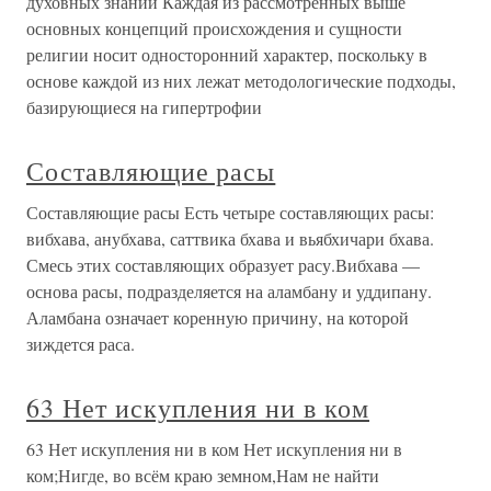
духовных знаний Каждая из рассмотренных выше
основных концепций происхождения и сущности
религии носит односторонний характер, поскольку в
основе каждой из них лежат методологические подходы,
базирующиеся на гипертрофии
Составляющие расы
Составляющие расы Есть четыре составляющих расы:
вибхава, анубхава, саттвика бхава и вьябхичари бхава.
Смесь этих составляющих образует расу.Вибхава —
основа расы, подразделяется на аламбану и уддипану.
Аламбана означает коренную причину, на которой
зиждется раса.
63 Нет искупления ни в ком
63 Нет искупления ни в ком Нет искупления ни в
ком;Нигде, во всём краю земном,Нам не найти