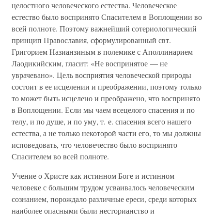
целостного человеческого естества. Человеческое
естество было воспринято Спасителем в Воплощении во
всей полноте. Поэтому важнейший сотериологический
принцип Православия, сформулированный свт.
Григорием Назианзиным в полемике с Аполлинарием
Лаодикийским, гласит: «Не воспринятое — не
уврачевано». Цель восприятия человеческой природы
состоит в ее исцелении и преображении, поэтому только
то может быть исцелено и преображено, что воспринято
в Воплощении. Если мы чаем всецелого спасения и по
телу, и по душе, и по уму, т. е. спасения всего нашего
естества, а не только некоторой части его, то мы должны
исповедовать, что человечество было воспринято
Спасителем во всей полноте.
Учение о Христе как истинном Боге и истинном
человеке с большим трудом усваивалось человеческим
сознанием, порождало различные ереси, среди которых
наиболее опасными были несторианство и