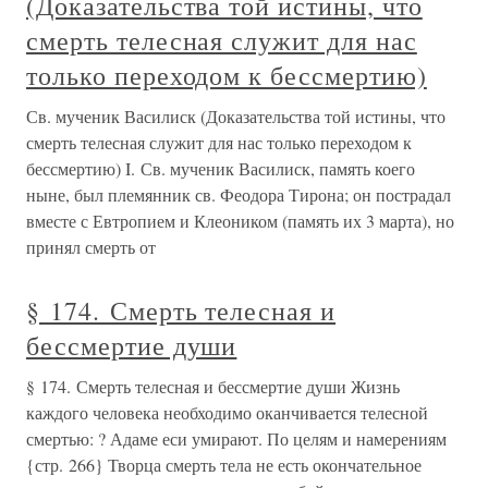
(Доказательства той истины, что
смерть телесная служит для нас
только переходом к бессмертию)
Св. мученик Василиск (Доказательства той истины, что
смерть телесная служит для нас только переходом к
бессмертию) I. Св. мученик Василиск, память коего
ныне, был племянник св. Феодора Тирона; он пострадал
вместе с Евтропием и Клеоником (память их 3 марта), но
принял смерть от
§ 174. Смерть телесная и
бессмертие души
§ 174. Смерть телесная и бессмертие души Жизнь
каждого человека необходимо оканчивается телесной
смертью: ? Адаме еси умирают. По целям и намерениям
{стр. 266} Творца смерть тела не есть окончательное