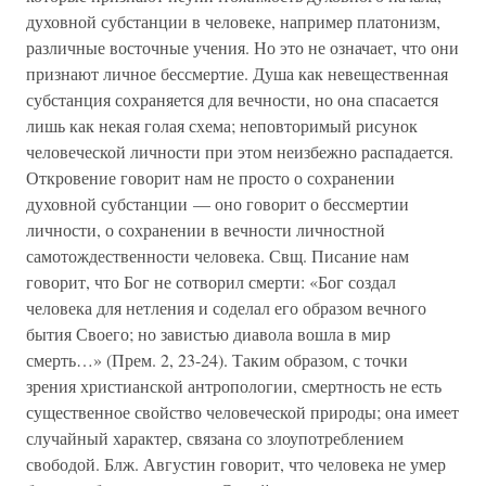
духовной субстанции в человеке, например платонизм,
различные восточные учения. Но это не означает, что они
признают личное бессмертие. Душа как невещественная
субстанция сохраняется для вечности, но она спасается
лишь как некая голая схема; неповторимый рисунок
человеческой личности при этом неизбежно распадается.
Откровение говорит нам не просто о сохранении
духовной субстанции — оно говорит о бессмертии
личности, о сохранении в вечности личностной
самотождественности человека. Свщ. Писание нам
говорит, что Бог не сотворил смерти: «Бог создал
человека для нетления и соделал его образом вечного
бытия Своего; но завистью диавола вошла в мир
смерть…» (Прем. 2, 23-24). Таким образом, с точки
зрения христианской антропологии, смертность не есть
существенное свойство человеческой природы; она имеет
случайный характер, связана со злоупотреблением
свободой. Блж. Августин говорит, что человека не умер