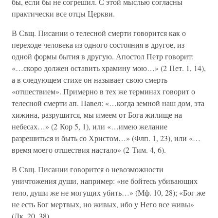
бы, если бы не согрешил. С этой мыслью согласны
практически все отцы Церкви.
В Свщ. Писании о телесной смерти говорится как о
переходе человека из одного состояния в другое, из
одной формы бытия в другую. Апостол Петр говорит:
«…скоро должен оставить храмину мою…» (2 Пет. 1, 14),
а в следующем стихе он называет свою смерть
«отшествием». Примерно в тех же терминах говорит о
телесной смерти ап. Павел: «…когда земной наш дом, эта
хижина, разрушится, мы имеем от Бога жилище на
небесах…» (2 Кор 5, 1), или «…имею желание
разрешиться и быть со Христом…» (Флп. 1, 23), или «…
время моего отшествия настало» (2 Тим. 4, 6).
В Свщ. Писании говорится о невозможности
уничтожения души, например: «не бойтесь убивающих
тело, души же не могущих убить…» (Мф. 10, 28); «Бог же
не есть Бог мертвых, но живых, ибо у Него все живы»
(Лк. 20, 38).