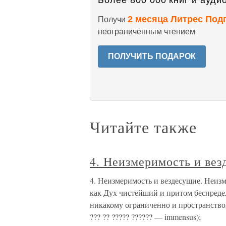
Более 800 000 книг и аудио
2 месяца Литрес Под
Получи
неограниченным чтением
ПОЛУЧИТЬ ПОДАРОК
Читайте также
4. Неизмеримость и вез
4. Неизмеримость и вездесущие. Неизм
как Дух чистейший и притом беспредел
никакому ограниченно и пространством
??? ?? ????? ?????? — immensus);