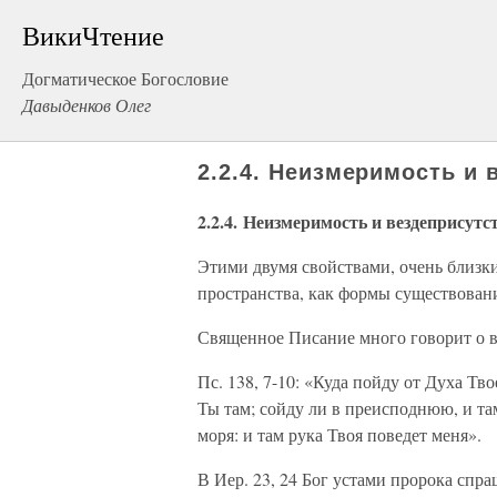
ВикиЧтение
Догматическое Богословие
Давыденков Олег
2.2.4. Неизмеримость и 
2.2.4. Неизмеримость и вездеприсутс
Этими двумя свойствами, очень близки
пространства, как формы существован
Священное Писание много говорит о в
Пс. 138, 7-10: «Куда пойду от Духа Тво
Ты там; сойду ли в преисподнюю, и та
моря: и там рука Твоя поведет меня».
В Иер. 23, 24 Бог устами пророка спр