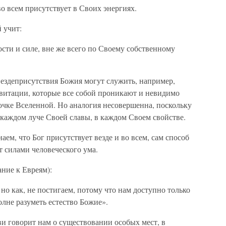
во всем присутствует в Своих энергиях.
 учит:
ости и силе, вне же всего по Своему собственному
здеприсутствия Божия могут служить, например,
витации, которые все собой проникают и невидимо
очке Вселенной. Но аналогия несовершенна, поскольку
 каждом луче Своей славы, в каждом Своем свойстве.
аем, что Бог присутствует везде и во всем, сам способ
т силами человеческого ума.
ание к Евреям):
 но как, не постигаем, потому что нам доступно только
олне разуметь естество Божие».
 говорит нам о существовании особых мест, в