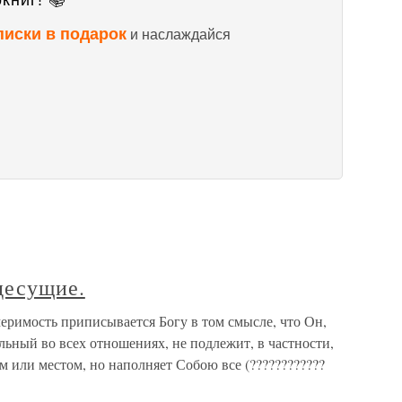
книг! 📚
писки в подарок
и наслаждайся
десущие.
еримость при­писывается Богу в том смысле, что Он,
ьный во всех отношениях, не подлежит, в частности,
 или местом, но наполняет Собою все (????????????