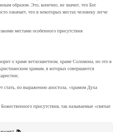
ным образом. Это, конечно, не значит, что Бог
осто означает, что в некоторых местах человеку легче
такими местами особенного присутствия
оворит о храме ветхозаветном, храме Соломона, но это в
 христианским храмам, в которых совершаются
харистии;
жет стать, по выражению апостола, «храмом Духа
 Божественного присутствия, так называемые «святые