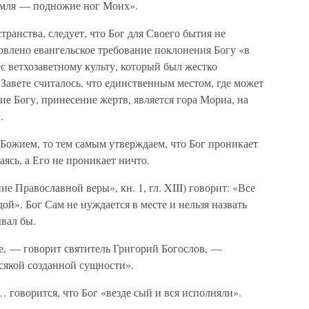
емля — подножие ног Моих».
странства, следует, что Бог для Своего бытия не
овлено евангельское требование поклонения Богу «в
вес ветхозаветному культу, который был жестко
 Завете считалось, что единственным местом, где может
е Богу, принесение жертв, является гора Мориа, на
.
Божием, то тем самым утверждаем, что Бог проникает
ясь, а Его не проникает ничто.
 Православной веры», кн. 1, гл. XIII) говорит: «Все
дой». Бог Сам не нуждается в месте и нельзя назвать
ывал бы.
е, — говорит святитель Григорий Богослов, —
сякой созданной сущности».
говорится, что Бог «везде сый и вся исполняли».