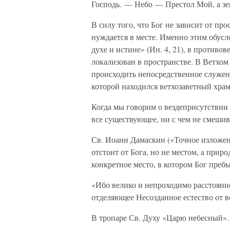
Господь. — Небо — Престол Мой, а з
В силу того, что Бог не зависит от про
нуждается в месте. Именно этим обусл
духе и истине» (Ин. 4, 21), в противо
локализован в пространстве. В Ветхом
происходить непосредственное служени
которой находился ветхозаветный храм
Когда мы говорим о вездеприсутствии 
все существующее, ни с чем не смешива
Св. Иоанн Дамаскин («Точное изложение
отстоит от Бога, но не местом, а приро
конкретное место, в котором Бог преб
«Ибо велико и непроходимо расстояни
отделяющее Несозданное естество от в
В тропаре Св. Духу «Царю небесный»… 