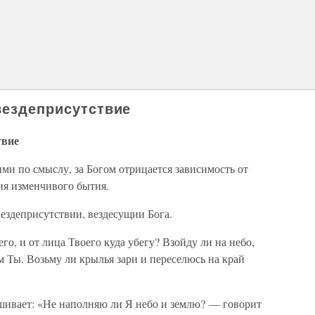
вездеприсутствие
твие
ми по смыслу, за Богом отрицается зависимость от
ия изменчивого бытия.
ездеприсутствии, вездесущии Бога.
его, и от лица Твоего куда убегу? Взойду ли на небо,
м Ты. Возьму ли крылья зари и переселюсь на край
ашивает: «Не наполняю ли Я небо и землю? — говорит