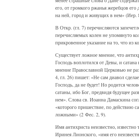
менее страшные слова о Дане содержа
его, от громкого ржанья жеребцов его 
на ней, город и живущих в нем» (Иер. 8
В Откр. (гл. 7) перечисляются запечет
перечисляемых колен не упомянуто кол
прикровенное указание на то, что из к
Существует ложное мнение, что антих
Господь воплотился от Девы, и сатана 
мнение Православной Церковью не раз
4, гл. 26) пишет: «Не сам диавол сдел
Господь, да не будет! Но родится чело
сатаны, ибо Бог, предвидя будущее раз
нем». Слова св. Иоанна Дамаскина сог
«которого пришествие, по действию са
ложными» (2 Феc. 2, 9).
Имя антихриста неизвестно, известно 
Иринея Лионского, «имя его неизвест