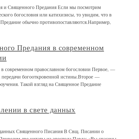
я и Священного Предания Если мы посмотрим
кого богословия или катихизисы, то увидим, что в
Предание обычно противопоставляются.Например,
ного Предания в современном
ии
 в современном православном богословии Первое, —
а передачи богооткровенной истины.Второе —
оучения. Такой взгляд на Священное Предание
плении в свете данных
е данных Священного Писания В Свщ. Писании о
Приведем две цитаты из апостола Павла: «Вы спасены,