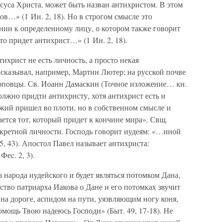
суса Христа, может быть назван антихристом. В этом
…» (1 Ин. 2, 18). Но в строгом смысле это
нии к определенному лицу, о котором также говорит
о придет антихрист…» (1 Ин. 2, 18).
ихрист не есть личность, а просто некая
сказывал, например, Мартин Лютер; на русской почве
оповцы. Св. Иоанн Дамаскин (Точное изложение… кн.
 должно придти антихристу, хотя антихрист есть и
жий пришел во плоти, но в собственном смысле и
ется тот, который придет к кончине мира». Свщ.
нкретной личности. Господь говорит иудеям: «…иной
 5, 43). Апостол Павел называет антихриста:
еc. 2, 3).
 народа иудейского и будет являться потомком Дана,
ство патриарха Иакова о Дане и его потомках звучит
на дороге, аспидом на пути, уязвляющим ногу коня,
помощь Твою надеюсь Господи» (Быт. 49, 17-18). Не