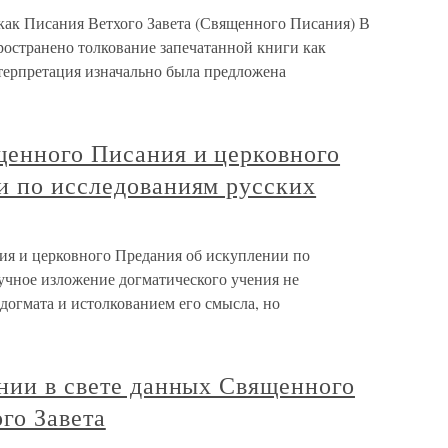
 как Писания Ветхого Завета (Священного Писания) В
ространено толкование запечатанной книги как
нтерпретация изначально была предложена
щенного Писания и церковного
и по исследованиям русских
ия и церковного Предания об искуплении по
учное изложение догматического учения не
догмата и истолкованием его смысла, но
нии в свете данных Священного
го Завета