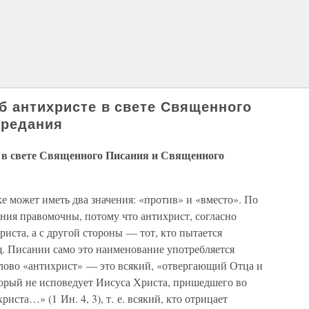
об антихристе в свете Священного
Предания
те в свете Священного Писания и Священного
ке может иметь два значения: «против» и «вместо». По
ния правомочны, потому что антихрист, согласно
иста, а с другой стороны — тот, кто пытается
щ. Писании само это наименование употребляется
лово «антихрист» — это всякий, «отвергающий Отца и
который не исповедует Иисуса Христа, пришедшего во
христа…» (1 Ин. 4, 3), т. е. всякий, кто отрицает