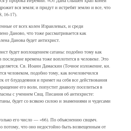
тся у пророка Иеремии: «От Дана слышен храп коней
дрожит вся земля; и придут и истребят землю и все, что
, 16-17).
ленные от всех колен Израилевых, и среди
ено Даново, что тоже рассматривается как
олена Данова будет антихрист.
рист будет воплощением сатаны: подобно тому как
в последние времена тоже воплотится в человеке. Это
деляется. Св. Иоанн Дамаскин (Точное изложение, кн.
ается человеком, подобно тому, как вочеловечился
век от блудодеяния и примет на себя все действования
вращение его воли, попустит диаволу поселиться в
ласны с учением Свщ. Писания об антихристе:
таны, будет со всякою силою и знамениями и чудесами
только его число — «66). По объяснению свщмч.
но потому, что оно недостойно быть возвещенным от