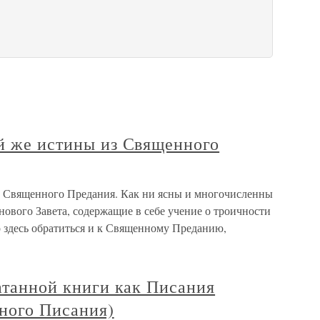
ой же истины из Священного
з Священного Предания. Как ни ясны и многочисленны
ового Завета, содержащие в себе учение о троичности
о здесь обратиться и к Священному Преданию,
чатанной книги как Писания
нного Писания)