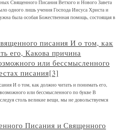
анных Священного Писания Ветхого и Нового Завета
было одного лишь учения Господа Иисуса Христа и
ужна была особая Божественная помощь, состоящая в
вященного писания И о том, как
ть его, Какова причина
возможного или бессмысленного
естах писания[3]
ния И о том, как должно читать и понимать его,
евозможного или бессмысленного по букве В
сследуя столь великие вещи, мы не довольствуемся
енного Писания и Священного