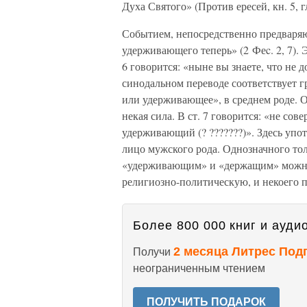
Духа Святого» (Против ересей, кн. 5, гл
Событием, непосредственно предваряю
удерживающего теперь» (2 Феc. 2, 7). 
6 говорится: «ныне вы знаете, что не 
синодальном переводе соответствует гр
или удерживающее», в среднем роде. Оч
некая сила. В ст. 7 говорится: «не сове
удерживающий (? ???????)». Здесь упот
лицо мужского рода. Однозначного тол
«удерживающим» и «держащим» можно
религиозно-политическую, и некоего п
Более 800 000 книг и аудио
2 месяца Литрес Под
Получи
неограниченным чтением
ПОЛУЧИТЬ ПОДАРОК