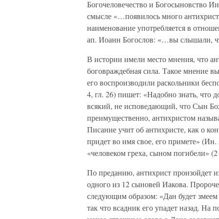
Богочеловечество и Богосыновство Ии
смысле «…появилось много антихристов
наименование употребляется в отноше
ап. Иоанн Богослов: «…вы слышали, чт
В истории имели место мнения, что ант
боговраждебная сила. Такое мнение вы
его воспроизводили раскольники бесп
4, гл. 26) пишет: «Надобно знать, что
всякий, не исповедающий, что Сын Бо
преимущественно, антихристом называ
Писание учит об антихристе, как о ко
придет во имя свое, его примете» (Ин.
«человеком греха, сыном погибели» (2 Ф
По преданию, антихрист произойдет из
одного из 12 сыновей Иакова. Пророче
следующим образом: «Дан будет змеем 
так что всадник его упадет назад. На 