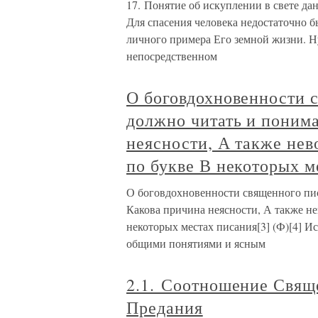
17. Понятие об искуплении в свете д
Для спасения человека недостаточно 
личного примера Его земной жизни. Н
непосредственном
О боговдохновенности с
должно читать и понима
неясности, А также не
по букве В некоторых м
О боговдохновенности священного писа
Какова причина неясности, А также н
некоторых местах писания[3] (Ф)[4] И
общими понятиями и ясным
2.1. Соотношение Свящ
Предания