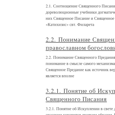
2.1. Соотношение Священного Писани
дореволюционные учебники догматичес
них Священное Писание и Священное 
«Катихизис» свт. Филарета
2.2. Понимание Священ
православном богослов
2.2. Понимание Священного Предания
понимание в смысле самого механизм
Священное Предание как источник вер
является вполне
3.2.1. Понятие об Иску
Священного Писания
3.2.1. Понятие об Искуплении в свет
спасении говорится двояким образом. 