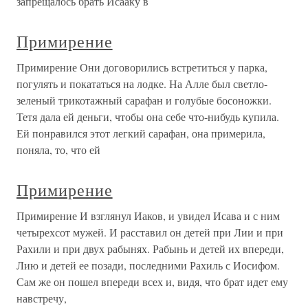
запрещалось брать Исааку в
Примирение
Примирение Они договорились встретиться у парка,
погулять и покататься на лодке. На Алле был светло-
зеленый трикотажный сарафан и голубые босоножки.
Тетя дала ей деньги, чтобы она себе что-нибудь купила.
Ей понравился этот легкий сарафан, она примерила,
поняла, то, что ей
Примирение
Примирение И взглянул Иаков, и увидел Исава и с ним
четырехсот мужей. И расставил он детей при Лии и при
Рахили и при двух рабынях. Рабынь и детей их впереди,
Лию и детей ее позади, последними Рахиль с Иосифом.
Сам же он пошел впереди всех и, видя, что брат идет ему
навстречу,