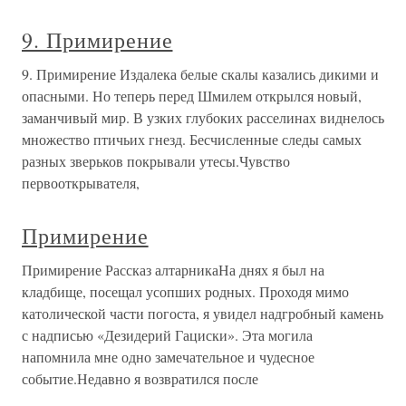
9. Примирение
9. Примирение Издалека белые скалы казались дикими и
опасными. Но теперь перед Шмилем открылся новый,
заманчивый мир. В узких глубоких расселинах виднелось
множество птичьих гнезд. Бесчисленные следы самых
разных зверьков покрывали утесы.Чувство
первооткрывателя,
Примирение
Примирение Рассказ алтарникаНа днях я был на
кладбище, посещал усопших родных. Проходя мимо
католической части погоста, я увидел надгробный камень
с надписью «Дезидерий Гациски». Эта могила
напомнила мне одно замечательное и чудесное
событие.Недавно я возвратился после