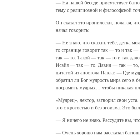
— На нашей беседе присутствует батю
тему с религиозной и философской точ
Он сказал это иронически, полагая, ч
начал говорить:
— Не знаю, что сказать тебе, детка мо
то странице говорит так — то и так —
так — то. Такой — так — то и так дале
Исайя — так — то. Давид — так — то,
цитатой из апостола Павла: — Где муд
обратил ли Бог мудрость мира сего в 
посрамить мудрых… чтобы никакая плот
«Мудрец», лектор, затворил свои уста
это с кротостью и без эгоизма. Это бы
— Я ничего не знаю. Рассудите вы, чт
— Очень хорошо нам рассказал батюшк