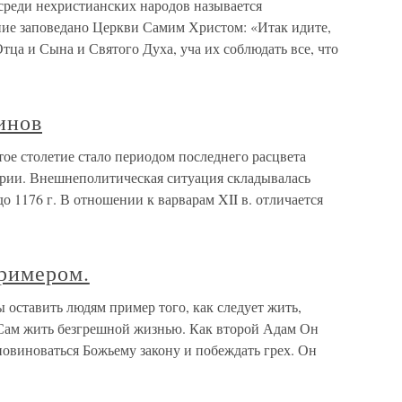
реди нехристианских народов называется
ие заповедано Церкви Самим Христом: «Итак идите,
Отца и Сына и Святого Духа, уча их соблюдать все, что
инов
ое столетие стало периодом последнего расцвета
рии. Внешнеполитическая ситуация складывалась
о 1176 г. В отношении к варварам XII в. отличается
примером.
 оставить людям пример того, как следует жить,
 Сам жить безгрешной жизнью. Как второй Адам Он
 повиноваться Божьему закону и побеждать грех. Он