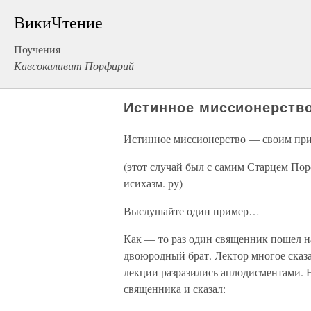
ВикиЧтение
Поучения
Кавсокаливит Порфирий
Истинное миссионерств
Истинное миссионерство — своим пр
(этот случай был с самим Старцем По
исихазм. ру)
Выслушайте один пример…
Как — то раз один священник пошел на
двоюродный брат. Лектор многое сказ
лекции разразились аплодисментами. Н
священника и сказал: