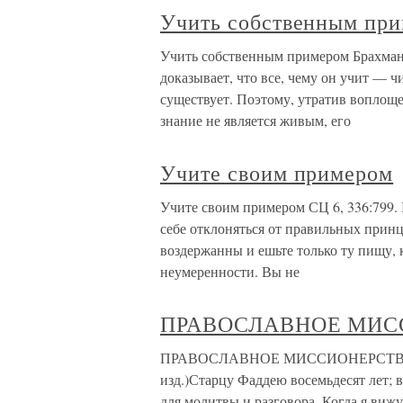
Учить собственным пр
Учить собственным примером Брахман
доказывает, что все, чему он учит — ч
существует. Поэтому, утратив воплощ
знание не является живым, его
Учите своим примером
Учите своим примером СЦ 6, 336:799.
себе отклоняться от правильных принци
воздержанны и ешьте только ту пищу, 
неумеренности. Вы не
ПРАВОСЛАВНОЕ МИС
ПРАВОСЛАВНОЕ МИССИОНЕРСТВО Бесе
изд.)Старцу Фаддею восемьдесят лет; 
для молитвы и разговора. Когда я вижу