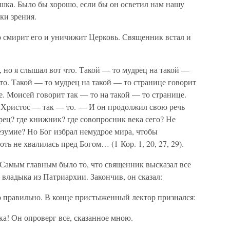
шка. Было бы хорошо, если бы он осветил нам нашу
ки зрения.
то смирит его и уничижит Церковь. Священник встал и
я, но я слышал вот что. Такой — то мудрец на такой —
 то. Такой — то мудрец на такой — то странице говорит
е. Моисей говорит так — то на такой — то странице.
 Христос — так — то. — И он продолжил свою речь
рец? где книжник? где совопросник века сего? Не
безумие? Но Бог избрал немудрое мира, чтобы
ь не хвалилась пред Богом… (1 Кор. 1, 20, 27, 29).
. Самым главным было то, что священник высказал все
л владыка из Патриархии. Закончив, он сказал:
о правильно. В конце пристыженный лектор признался:
а! Он опроверг все, сказанное мною.