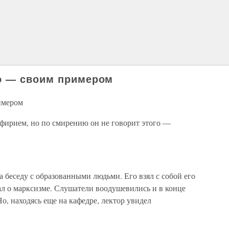
о — своим примером
имером
рфирием, но по смирению он не говорит этого —
 беседу с образованными людьми. Его взял с собой его
ал о марксизме. Слушатели воодушевились и в конце
о, находясь еще на кафедре, лектор увидел