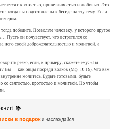
четается с кротостью, приветливостью и любовью. Это
те, когда вы подготовлены к беседе на эту тему. Если
римером.
 тогда победите. Позвольте человеку, у которого другое
ь… Пусть он почувствует, что встретился со
а него своей доброжелательностью и молитвой, а
оворить резко, если, к примеру, скажете ему: «Ты
т? Вы — как овцы посреди волков (Мф. 10,16). Что вам
 внутренне молитесь. Будьте готовыми, будьте
о со святостью, кротостью и молитвой. Но чтобы
ми.
книг! 📚
писки в подарок
и наслаждайся