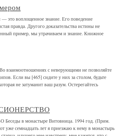
имером
 — это воплощенное знание. Его поведение
истая правда. Другого доказательства истины не
енный пример, мы утрачиваем и знание. Книжное
 Во взаимоотношениях с неверующими не позволяйте
пов. Если вы [465] сидите у них за столом, будьте
которая не затуманит ваш разум. Остерегайтесь
СИОНЕРСТВО
ды в монастыре Витовница. 1994 год. (Прим.
вот уже семнадцать лет я приезжаю к нему в монастырь
 старца, идущего мне навстречу, мне кажется, что с