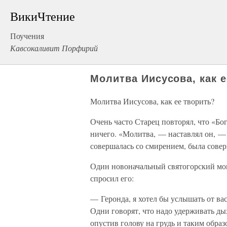
ВикиЧтение
Поучения
Кавсокаливит Порфирий
Молитва Иисусова, как 
Молитва Иисусова, как ее творить?
Очень часто Старец повторял, что «Бог
ничего. «Молитва, — наставлял он, — 
совершалась со смирением, была сове
Один новоначальный святогорский мон
спросил его:
— Геронда, я хотел бы услышать от ва
Одни говорят, что надо удерживать дых
опустив голову на грудь и таким образ