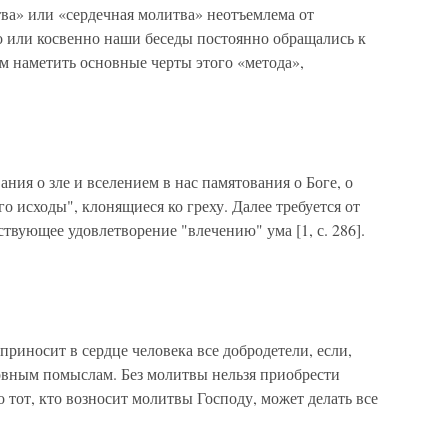
а» или «сердечная молитва» неотъемлема от
 или косвенно наши беседы постоянно обращались к
м наметить основные черты этого «метода»,
ия о зле и вселением в нас памятования о Боге, о
о исходы", клонящиеся ко греху. Далее требуется от
твующее удовлетворение "влечению" ума [1, с. 286].
иносит в сердце человека все добродетели, если,
ховным помыслам. Без молитвы нельзя приобрести
то тот, кто возносит молитвы Господу, может делать все