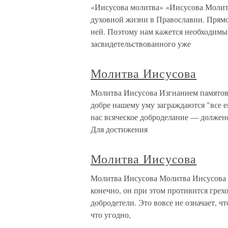
«Иисусова молитва» «Иисусова Молитв
духовной жизни в Православии. Прямо
ней. Поэтому нам кажется необходимы
засвидетельствованного уже
Молитва Иисусова
Молитва Иисусова Изгнанием памятован
добре нашему уму заграждаются "все ег
нас всяческое доброделание — долженс
Для достижения
Молитва Иисусова
Молитва Иисусова Молитва Иисусова пр
конечно, он при этом противится гре
добродетели. Это вовсе не означает, ч
что угодно,