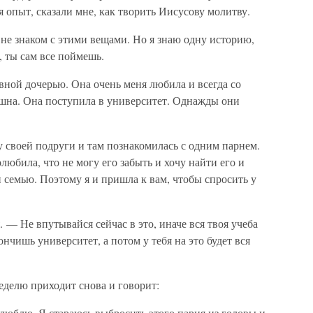
я опыт, сказали мне, как творить Иисусову молитву.
не знаком с этими вещами. Но я знаю одну историю,
у, ты сам все поймешь.
ной дочерью. Она очень меня любила и всегда со
ушна. Она поступила в университет. Однажды они
у своей подруги и там познакомилась с одним парнем.
олюбила, что не могу его забыть и хочу найти его и
и семью. Поэтому я и пришла к вам, чтобы спросить у
 — Не впутывайся сейчас в это, иначе вся твоя учеба
нчишь университет, а потом у тебя на это будет вся
еделю приходит снова и говорит:
с люблю. Я стараюсь выбросить этого парня из головы и