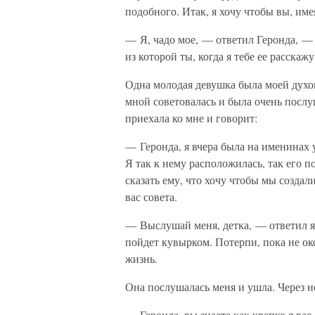
подобного. Итак, я хочу чтобы вы, име
— Я, чадо мое, — ответил Геронда, — 
из которой ты, когда я тебе ее расскаж
Одна молодая девушка была моей духов
мной советовалась и была очень посл
приехала ко мне и говорит:
— Геронда, я вчера была на именинах 
Я так к нему расположилась, так его п
сказать ему, что хочу чтобы мы создал
вас совета.
— Выслушай меня, детка, — ответил я.
пойдет кувырком. Потерпи, пока не око
жизнь.
Она послушалась меня и ушла. Через н
— Геронда, вы знаете как крепко я ва