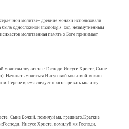
сердечной молитве» древние монахи использовали
а была односложной (monologis–tos), незамутненным
 исихастов молитвенная память о Боге принимает
й молитвы звучит так: Господи Иисусе Христе, Сыне
ю). Начинать молиться Иисусовой молитвой можно
зни.Первое время следует проговаривать молитву
сте, Сыне Божий, помилуй мя, грешнаго.Краткие
и:Господи, Иисусе Христе, помилуй мя.Господи,