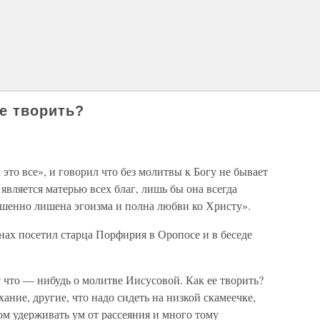
ее творить?
 это все», и говорил что без молитвы к Богу не бывает
является матерью всех благ, лишь бы она всегда
ршенно лишена эгоизма и полна любви ко Христу».
ах посетил старца Порфирия в Оропосе и в беседе
с что — нибудь о молитве Иисусовой. Как ее творить?
ание, другие, что надо сидеть на низкой скамеечке,
ом удерживать ум от рассеяния и много тому