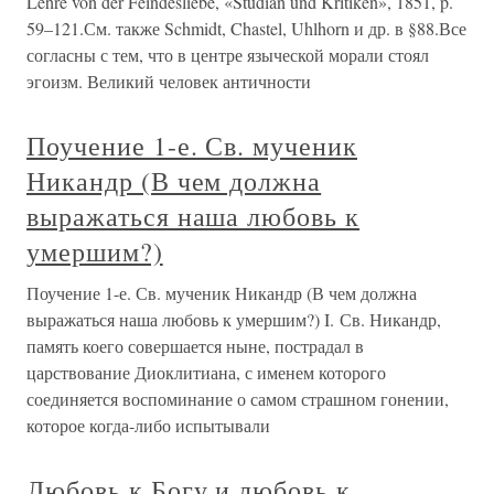
Lehre von der Feindesliebe, «Studian und Kritiken», 1851, p.
59–121.См. также Schmidt, Chastel, Uhlhorn и др. в §88.Все
согласны с тем, что в центре языческой морали стоял
эгоизм. Великий человек античности
Поучение 1-е. Св. мученик
Никандр (В чем должна
выражаться наша любовь к
умершим?)
Поучение 1-е. Св. мученик Никандр (В чем должна
выражаться наша любовь к умершим?) I. Св. Никандр,
память коего совершается ныне, пострадал в
царствование Диоклитиана, с именем которого
соединяется воспоминание о самом страшном гонении,
которое когда-либо испытывали
Любовь к Богу и любовь к