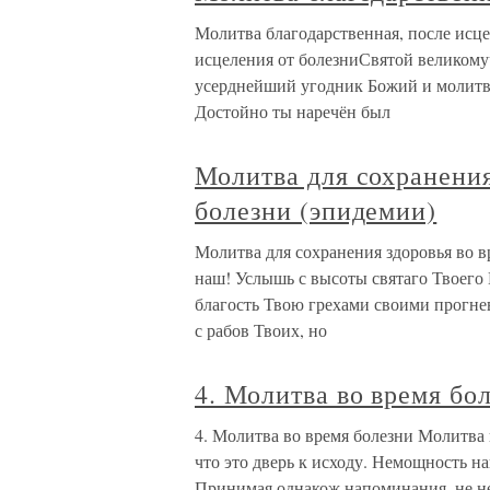
Молитва благодарственная, после исце
исцеления от болезниСвятой великому
усерднейший угодник Божий и молитв
Достойно ты наречён был
Молитва для сохранения
болезни (эпидемии)
Молитва для сохранения здоровья во 
наш! Услышь с высоты святаго Твоего 
благость Твою грехами своими прогне
с рабов Твоих, но
4. Молитва во время бо
4. Молитва во время болезни Молитва 
что это дверь к исходу. Немощность на
Принимая однакож напоминания, не не