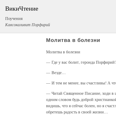
ВикиЧтение
Поучения
Кавсокаливит Порфирий
Молитва в болезни
Молитва в болезни
— Где у вас болит, геронда Порфирий
— Везде…
— И тем не менее, вы счастливы! А что
— Читай Священное Писание, ходи в 
одним словом будь доброй христианкой
видишь, что я сейчас болен, но я счас
обретешь радость в своей жизни…