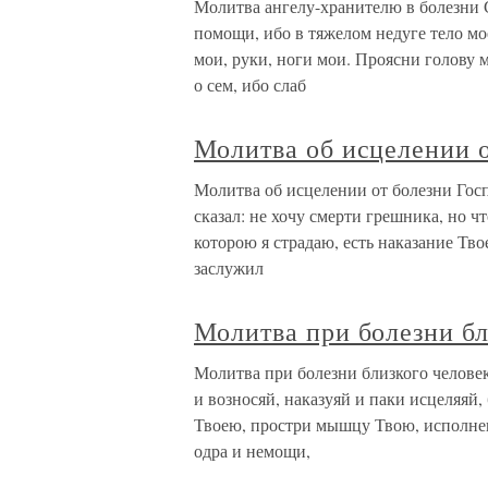
Молитва ангелу-хранителю в болезни С
помощи, ибо в тяжелом недуге тело мо
мои, руки, ноги мои. Проясни голову м
о сем, ибо слаб
Молитва об исцелении 
Молитва об исцелении от болезни Гос
сказал: не хочу смерти грешника, но чт
которою я страдаю, есть наказание Твое
заслужил
Молитва при болезни бл
Молитва при болезни близкого челове
и возносяй, наказуяй и паки исцеляяй
Твоею, простри мышцу Твою, исполнену
одра и немощи,