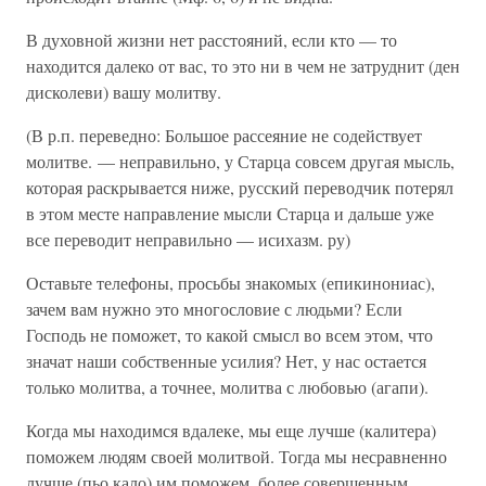
В духовной жизни нет расстояний, если кто — то
находится далеко от вас, то это ни в чем не затруднит (ден
дисколеви) вашу молитву.
(В р.п. переведно: Большое рассеяние не содействует
молитве. — неправильно, у Старца совсем другая мысль,
которая раскрывается ниже, русский переводчик потерял
в этом месте направление мысли Старца и дальше уже
все переводит неправильно — исихазм. ру)
Оставьте телефоны, просьбы знакомых (епикинониас),
зачем вам нужно это многословие с людьми? Если
Господь не поможет, то какой смысл во всем этом, что
значат наши собственные усилия? Нет, у нас остается
только молитва, а точнее, молитва с любовью (агапи).
Когда мы находимся вдалеке, мы еще лучше (калитера)
поможем людям своей молитвой. Тогда мы несравненно
лучше (пьо кало) им поможем, более совершенным