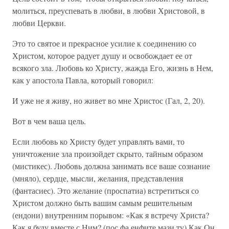
молиться, преуспевать в любви, в любви Христовой, в
любви Церкви.
Это то святое и прекрасное усилие к соединению со
Христом, которое радует душу и освобождает ее от
всякого зла. Любовь ко Христу, жажда Его, жизнь в Нем,
как у апостола Павла, который говорил:
И уже не я живу, но живет во мне Христос (Гал, 2, 20).
Вот в чем ваша цель.
Если любовь ко Христу будет управлять вами, то
уничтожение зла произойдет скрыто, тайным образом
(мистикес). Любовь должна занимать все ваше сознание
(мняло), сердце, мысли, желания, представления
(фантасиес). Это желание (проспатиа) встретиться со
Христом должно быть вашим самым решительным
(ендони) внутренним порывом: «Как я встречу Христа?
Как я буду вместе с Ним? (пос фа енфите мази ту) Как Он