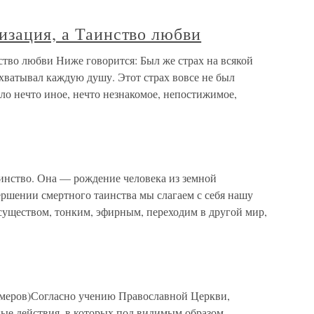
изация, а Таинство любви
ство любви Ниже говорится: Был же страх на всякой
охватывал каждую душу. Этот страх вовсе не был
ло нечто иное, нечто незнакомое, непостижимое,
инство. Она — рождение человека из земной
ершении смертного таинства мы слагаем с себя нашу
уществом, тонким, эфирным, переходим в другой мир,
умеров)Согласно учению Православной Церкви,
ые действия, в которых под видимым образом