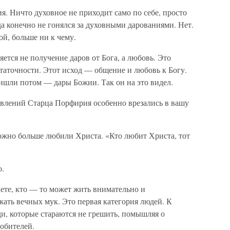
я. Ничто духовное не приходит само по себе, просто
нда конечно не гонялся за духовными дарованиями. Нет.
й, больше ни к чему.
ется не получение даров от Бога, а любовь. Это
таточности. Этот исход — общение и любовь к Богу.
ишли потом — дары Божии. Так он на это видел.
влений Старца Порфирия особенно врезались в вашу
ожно больше любили Христа. «Кто любит Христа, тот
о.
аете, кто — то может жить внимательно и
жать вечных мук. Это первая категория людей. К
и, которые стараются не грешить, помышляя о
 обителей.