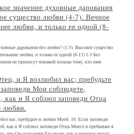
акое значение духовные дарования
кое существо любви (4-7). Вечное
ие любви, и только ее одной (8-
уховные дарования без любви? (1-3). Высокое существо
вование любви, и только ее одной (8-13) 1-3 Без
ания не принесут никакой пользы тому, кто ими
тец, и Я возлюбил вас; пребудьте
 заповеди Мои соблюдете,
, как и Я соблюл заповеди Отца
о любви.
бил вас; пребудьте в любви Моей. 10. Если заповеди
ей, как и Я соблюл заповеди Отца Моего и пребываю в
то, что Он исполняет Его волю, так и ученики могут