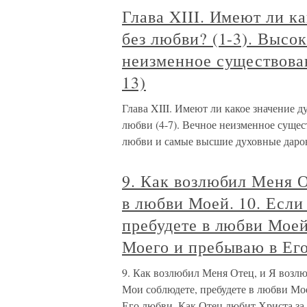
Глава XIII. Имеют ли к
без любви? (1-3). Высо
неизменное существован
13)
Глава XIII. Имеют ли какое значение д
любви (4-7). Вечное неизменное сущест
любви и самые высшие духовные даров
9. Как возлюбил Меня О
в любви Моей. 10. Если
пребудете в любви Моей
Моего и пребываю в Ег
9. Как возлюбил Меня Отец, и Я возлю
Мои соблюдете, пребудете в любви Мо
Его любви. Как Отец любит Христа за 