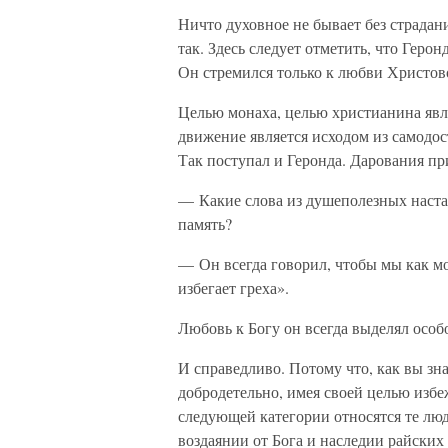
Ничто духовное не бывает без страдани
так. Здесь следует отметить, что Геро
Он стремился только к любви Христово
Целью монаха, целью христианина явля
движение является исходом из самодос
Так поступал и Геронда. Дарования пр
— Какие слова из душеполезных наста
память?
— Он всегда говорил, чтобы мы как м
избегает греха».
Любовь к Богу он всегда выделял особ
И справедливо. Потому что, как вы зн
добродетельно, имея своей целью избе
следующей категории относятся те люд
воздаянии от Бога и наследии райских