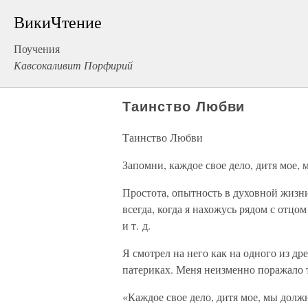
ВикиЧтение
Поучения
Кавсокаливит Порфирий
Таинство Любви
Таинство Любви
Запомни, каждое свое дело, дитя мое,
Простота, опытность в духовной жизн
всегда, когда я нахожусь рядом с отцо
и т. д.
Я смотрел на него как на одного из д
патериках. Меня неизменно поражало т
«Каждое свое дело, дитя мое, мы долж