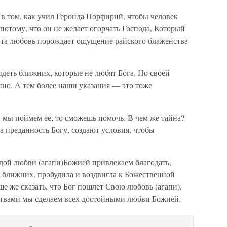
 в том, как учил Геронда Порфирий, чтобы человек
 потому, что он не желает огорчать Господа, Который
 Эта любовь порождает ощущение райского блаженства
идеть ближних, которые не любят Бога. Но своей
но. А тем более наши указания — это тоже
и мы поймем ее, то сможешь помочь. В чем же тайна?
а преданность Богу, создают условия, чтобы
дой любви (агапи)Божией привлекаем благодать,
 ближних, пробудила и воздвигла к Божественной
ше же сказать, что Бог пошлет Свою любовь (агапи),
итвами мы сделаем всех достойными любви Божией.