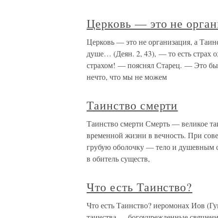
Церковь — это не орган
Церковь — это не организация, а Таин
душе… (Деян. 2, 43), — то есть страх 
страхом! — пояснял Старец. — Это бы
нечто, что мы не можем
Таинство смерти
Таинство смерти Смерть — великое та
временной жизни в вечность. При сов
грубую оболочку — тело и душевным с
в обитель существ,
Что есть Таинство?
Что есть Таинство? иеромонах Иов (Г
таинства — богоучрежденные священн