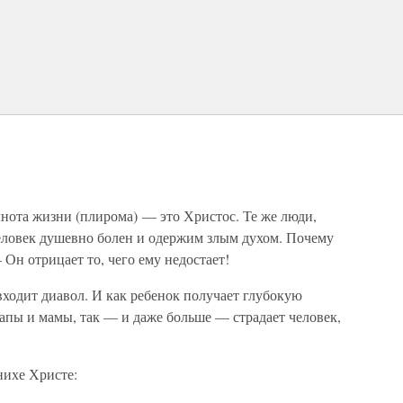
лнота жизни (плирома) — это Христос. Те же люди,
человек душевно болен и одержим злым духом. Почему
 Он отрицает то, чего ему недостает!
 входит диавол. И как ребенок получает глубокую
апы и мамы, так — и даже больше — страдает человек,
нихе Христе: