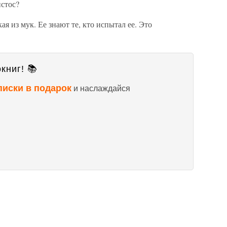
истос?
ая из мук. Ее знают те, кто испытал ее. Это
книг! 📚
писки в подарок
и наслаждайся