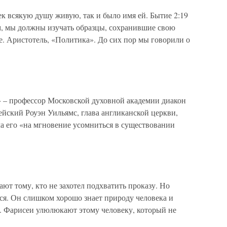
ек всякую душу живую, так и было имя ей. Бытие 2:19
м, мы должны изучать образцы, сохранившие свою
че. Аристотель, «Политика». До сих пор мы говорили о
 – профессор Московской духовной академии диакон
йский Роуэн Уильямс, глава англиканской церкви,
ила его «на мгновение усомниться в существовании
т тому, кто не захотел подхватить проказу. Но
ся. Он слишком хорошо знает природу человека и
о. Фарисеи улюлюкают этому человеку, который не