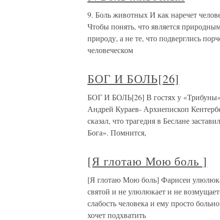
9. Боль животных И как наречет челов
Чтобы понять, что является природны
природу, а не те, что подверглись пор
человеческом
БОГ И БОЛЬ[26]
БОГ И БОЛЬ[26] В гостях у «Трибуны»
Андрей Кураев- Архиепископ Кентербе
сказал, что трагедия в Беслане застав
Бога». Помнится,
[Я глотаю Мою боль ]
[Я глотаю Мою боль] Фарисеи улюлюкаю
святой и не улюлюкает и не возмущает
слабость человека и ему просто больн
хочет подхватить