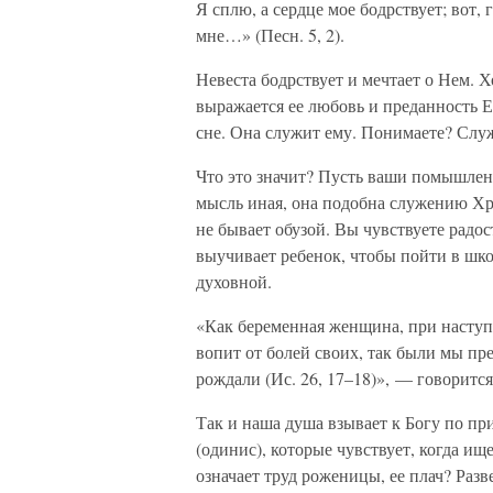
Я сплю, а сердце мое бодрствует; вот,
мне…» (Песн. 5, 2).
Невеста бодрствует и мечтает о Нем. Х
выражается ее любовь и преданность Ем
сне. Она служит ему. Понимаете? Служе
Что это значит? Пусть ваши помышлени
мысль иная, она подобна служению Хр
не бывает обузой. Вы чувствуете радос
выучивает ребенок, чтобы пойти в шк
духовной.
«Как беременная женщина, при наступ
вопит от болей своих, так были мы пр
рождали (Ис. 26, 17–18)», — говоритс
Так и наша душа взывает к Богу по п
(одинис), которые чувствует, когда ищ
означает труд роженицы, ее плач? Разве