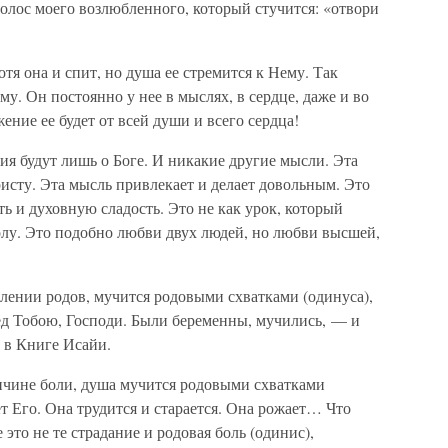
 голос моего возлюбленного, который стучится: «отвори
отя она и спит, но душа ее стремится к Нему. Так
у. Он постоянно у нее в мыслях, в сердце, даже и во
ние ее будет от всей души и всего сердца!
я будут лишь о Боге. И никакие другие мысли. Эта
исту. Эта мысль привлекает и делает довольным. Это
ть и духовную сладость. Это не как урок, который
олу. Это подобно любви двух людей, но любви высшей,
лении родов, мучится родовыми схватками (одинуса),
ед Тобою, Господи. Были беременны, мучились, — и
я в Книге Исайи.
ричине боли, душа мучится родовыми схватками
ет Его. Она трудится и старается. Она рожает… Что
 это не те страдание и родовая боль (одинис),