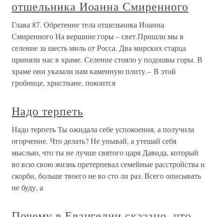
отшельника Иоанна Смиренного
Глава 87. Обретение тела отшельника Иоанна
Смиренного На вершине горы – свет.Пришли мы в
селение за шесть миль от Росса. Два мирских старца
приняли нас в храме. Селение стояло у подошвы горы. В
храме они указали нам каменную плиту.– В этой
гробнице, христиане, покоится
Надо терпеть
Надо терпеть Ты ожидала себе успокоения, а получила
огорчение. Что делать? Не унывай, а утешай себя
мыслью, что ты не лучше святого царя Давида, который
во всю свою жизнь претерпевал семейные расстройства и
скорби, больше твоего не во сто ли раз. Всего описывать
не буду, а
Почему в Евангелии сказано, что