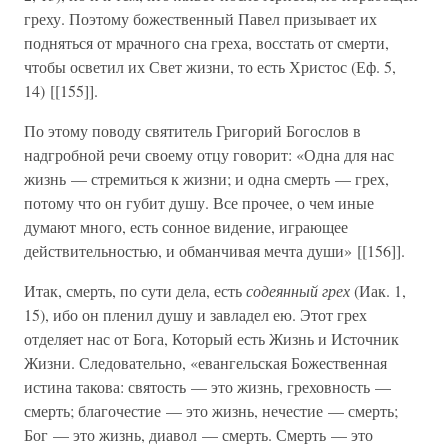
греху. Поэтому божественный Павел призывает их
подняться от мрачного сна греха, восстать от смерти,
чтобы осветил их Свет жизни, то есть Христос (Еф. 5,
14) [[155]].
По этому поводу святитель Григорий Богослов в
надгробной речи своему отцу говорит: «Одна для нас
жизнь — стремиться к жизни; и одна смерть — грех,
потому что он губит душу. Все прочее, о чем иные
думают много, есть сонное видение, играющее
действительностью, и обманчивая мечта души» [[156]].
Итак, смерть, по сути дела, есть
содеянный грех
(Иак. 1,
15), ибо он пленил душу и завладел ею. Этот грех
отделяет нас от Бога, Который есть Жизнь и Источник
Жизни. Следовательно, «евангельская Божественная
истина такова: святость — это жизнь, греховность —
смерть; благочестие — это жизнь, нечестие — смерть;
Бог — это жизнь, диавол — смерть. Смерть — это