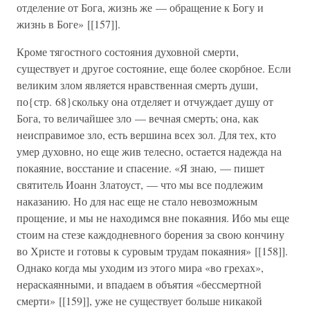
отделение от Бога, жизнь же — обращение к Богу и
жизнь в Боге» [[157]].
Кроме тягостного состояния духовной смерти,
существует и другое состояние, еще более скорбное. Если
великим злом является нравственная смерть души,
по{стр. 68}скольку она отделяет и отчуждает душу от
Бога, то величайшее зло — вечная смерть; она, как
неисправимое зло, есть вершина всех зол. Для тех, кто
умер духовно, но еще жив телесно, остается надежда на
покаяние, восстание и спасение. «Я знаю, — пишет
святитель Иоанн Златоуст, — что мы все подлежим
наказанию. Но для нас еще не стало невозможным
прощение, и мы не находимся вне покаяния. Ибо мы еще
стоим на стезе каждодневного борения за свою кончину
во Христе и готовы к суровым трудам покаяния» [[158]].
Однако когда мы уходим из этого мира «во грехах»,
нераскаянными, и впадаем в объятия «бессмертной
смерти» [[159]], уже не существует больше никакой