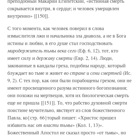
преподобный Макарий Египетский, «истинная смерть
сокрывается внутри, в сердце; и человек умерщвлен
внутренно» [[150]].
С того момента, как человек поверил в слова
измыслителя лжи и начальника зла диавола, а не в Бога
истины и любви, в его душе стал господствовать
миродержитель тьмы века сего
(Еф. 6, 12), тот, кто
имеет силу и
державу смерти
(Евр. 2, 14). Люди,
закованные в кандалы греха, подобны народу, который
блуждает во тьме и живет
во стране и сени смертней
(Ис.
9, 2). С тех пор, как они были порабощены грехом, они не
имеют просвещенного разума истинного богопознания;
они похожи на мертвецов, хотя их биологическая смерть
еще не пришла [[151]]. То, что рабство духовной смерти
поистине мучительно, явствует из слов божественного
Павла, ко{стр. 66}торый пишет: «Христос пришел
избавить нас
от власти тьмы
» (Кол. 1, 13)».
Божественный Апостол не сказал просто «от тьмы», но