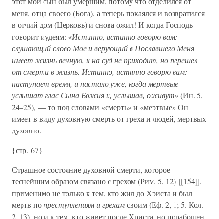
этот мой сын был умершим, потому что отделился от
меня, отца своего (Бога), а теперь покаялся и возвратился
в отчий дом (Церковь) и снова ожил! И когда Господь
говорит иудеям:
«Истинно, истинно говорю вам:
слушающий слово Мое и верующий в Пославшего Меня
имеет жизнь вечную, и на суд не приходит, но перешел
от смерти в жизнь. Истинно, истинно говорю вам:
наступает время, и настало уже, когда мертвые
услышат глас Сына Божия и, услышав, оживут»
(Ин. 5,
24–25), — то под словами «смерть» и «мертвые» Он
имеет в виду духовную смерть от греха и людей, мертвых
духовно.
{стр. 67}
Страшное состояние духовной смерти, которое
теснейшим образом связано с грехом (Рим. 5, 12) [[154]].
применимо не только к тем, кто жил до Христа и был
мертв по
преступлениям и грехам
своим (Еф. 2, 1; 5. Кол.
2, 13), но и к тем, кто живет после Христа, но порабощен