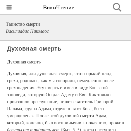
ВикиЧтение
Таинство смерти
Василиадис Николаос
Духовная смерть
Духовная смерть
Духовная, или душевная, смерть, этот горький плод
греха, родилась, как мы говорили, немедленно после
грехопадения. Эту смерть и имел в виду Бог в той
заповеди, которую Он дал Адаму и Еве. Как только
произошло преслушание, пишет святитель Григорий
Палама, «душа Адама, отделенная от Бога, была
умерщвлена». После этой духовной смерти Адам,
который, конечно, был восприимчив к покаянию, прожил
девятьсот тридцать лет
(Быт. 5, 5), когда наступила,