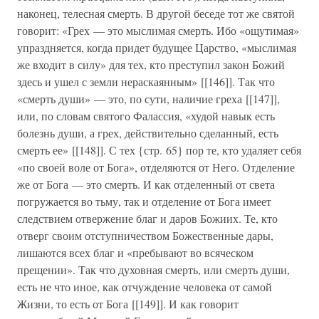
наконец, телесная смерть. В другой беседе тот же святой
говорит: «Грех — это мыслимая смерть. Ибо «ощутимая»
упраздняется, когда придет будущее Царство, «мыслимая
же входит в силу» для тех, кто преступил закон Божий
здесь и ушел с земли нераскаянным» [[146]]. Так что
«смерть души» — это, по сути, наличие греха [[147]],
или, по словам святого Фалассия, «худой навык есть
болезнь души, а грех, действительно сделанный, есть
смерть ее» [[148]]. С тех {стр. 65} пор те, кто удаляет себя
«по своей воле от Бога», отделяются от Него. Отделение
же от Бога — это смерть. И как отделенный от света
погружается во тьму, так и отделение от Бога имеет
следствием отвержение благ и даров Божиих. Те, кто
отверг своим отступничеством Божественные дары,
лишаются всех благ и «пребывают во всяческом
прещении». Так что духовная смерть, или смерть души,
есть не что иное, как отчуждение человека от самой
Жизни, то есть от Бога [[149]]. И как говорит