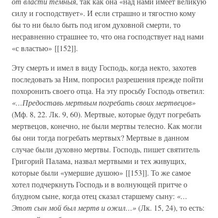
от власти темныя
, так как она «над нами имеет великую
силу и господствует». И если страшно и тягостно кому
бы то ни было быть под игом духовной смерти, то
несравненно страшнее то, что она господствует над нами
«с властью» [[152]].
Эту смерть и имел в виду Господь, когда некто, захотев
последовать за Ним, попросил разрешения прежде пойти
похоронить своего отца. На эту просьбу Господь ответил:
«…Предоставь мертвым погребать своих мертвецов»
(Мф. 8, 22. Лк. 9, 60). Мертвые, которые будут погребать
мертвецов, конечно, не были мертвы телесно. Как могли
бы они тогда погребать мертвых? Мертвые в данном
случае были духовно мертвы. Господь, пишет святитель
Григорий Палама, назвал мертвыми и тех живущих,
которые были «умершие душою» [[153]]. То же самое
хотел подчеркнуть Господь и в волнующей притче о
блудном сыне, когда отец сказал старшему сыну:
«…
Этот сын мой был мертв и ожил…»
(Лк. 15, 24), то есть: