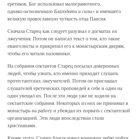
еретиков, Бог использовал малограмотного,
однако
«исполненнаго Благодати и силы»
и имевшего
великую православную чуткость отца Паисия.
Сначала Старец как следует разузнал о догматах их
лжеучения. Потом он написал текст о том, кто такие
евангелисты и прикрепил его к монастырским дверям,
чтобы его читали паломники.
На собрания сектантов Старец посылал доверенных
людей, чтобы узнать, кто именно приходит слушать
протестантских лжеучителей. Потом он приглашал
слушателей еретических проповедей к себе и один на
один увещал их. После эти люди уже не ходили на
сектантские собрания. Некоторых из них он принимал в
монастырь на работу и убеждал их порвать с сектантской
организацией. Эти люди впоследствии стали
христианами.
Кроме этого, Старец благословил коницких ребят пойти