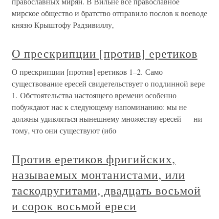
православных мирян. В Вильне все православное
мирское общество и братство отправило послов к воеводе
князю Крыштофу Радзивиллу,
О прескрипции [против] еретиков
О прескрипции [против] еретиков 1–2. Само
существование ересей свидетельствует о подлинной вере
1. Обстоятельства настоящего времени особенно
побуждают нас к следующему напоминанию: мы не
должны удивляться нынешнему множеству ересей — ни
тому, что они существуют (ибо
Против еретиков фригийских,
называемых монтанистами, или
таскодругитами, двадцать восьмой
и сорок восьмой ереси