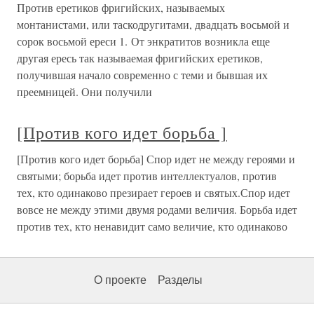
Против еретиков фригийских, называемых
монтанистами, или таскодругитами, двадцать восьмой и
сорок восьмой ереси 1. От энкратитов возникла еще
другая ересь так называемая фригийских еретиков,
получившая начало современно с теми и бывшая их
преемницей. Они получили
[Против кого идет борьба ]
[Против кого идет борьба] Спор идет не между героями и
святыми; борьба идет против интеллектуалов, против
тех, кто одинаково презирает героев и святых.Спор идет
вовсе не между этими двумя родами величия. Борьба идет
против тех, кто ненавидит само величие, кто одинаково
О проекте
Разделы