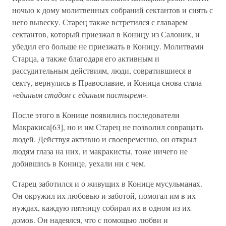
ночью к дому молитвенных собраний сектантов и снять с
него вывеску. Старец также встретился с главарем
сектантов, который приезжал в Коницу из Салоник, и
убедил его больше не приезжать в Коницу. Молитвами
Старца, а также благодаря его активным и
рассудительным действиям, люди, совратившиеся в
секту, вернулись в Православие, и Коница снова стала
«единым стадом с единым пастырем».
После этого в Конице появились последователи
Макракиса[63], но и им Старец не позволил совращать
людей. Действуя активно и своевременно, он открыл
людям глаза на них, и макракисты, тоже ничего не
добившись в Конице, уехали ни с чем.
Старец заботился и о живущих в Конице мусульманах.
Он окружил их любовью и заботой, помогал им в их
нуждах, каждую пятницу собирал их в одном из их
домов. Он надеялся, что с помощью любви и