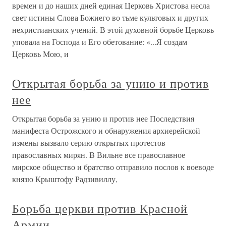
времен и до наших дней единая Церковь Христова несла
свет истины Слова Божиего во тьме культовых и других
нехристианских учений. В этой духовной борьбе Церковь
уповала на Господа и Его обетование: «...Я создам
Церковь Мою, и
Открытая борьба за унию и против
нее
Открытая борьба за унию и против нее Последствия
манифеста Острожского и обнаружения архиерейской
измены вызвало серию открытых протестов
православных мирян. В Вильне все православное
мирское общество и братство отправило послов к воеводе
князю Крыштофу Радзивиллу,
Борьба церкви против Красной
Армии