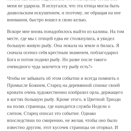
меня не ударила. Я испугался, что эта птица могла быть
диавольским искушением, и поэтому, не обращая на нее
внимания, быстро вошел в свою келью.
Вскоре мне вновь понадобилось выйти из каливы. На том
месте, где мы с птицей едва не столкнулись, я увидел
большую живую рыбу. Она лежала на земле и билась. Я
сначала осенил себя крестным знаменем, поблагодарил
Бога и потом поднял рыбу. Но разве после такого
очевидного чуда захочется эту рыбу есть?»
Чтобы не забывать об этом событии и всегда помнить о
Промысле Божием, Старец на деревянной спинке своей
кровати очень художественно изобразил орла, держащего
в когтях большую рыбу. Кроме этого, в Цветной Триоди
на полях страницы, где находится служба Недели о
слепом, Старец описал это событие. Однако
впоследствии по смирению, не желая, чтобы оно было
известно другим, этот кусочек страницы он оторвал. И