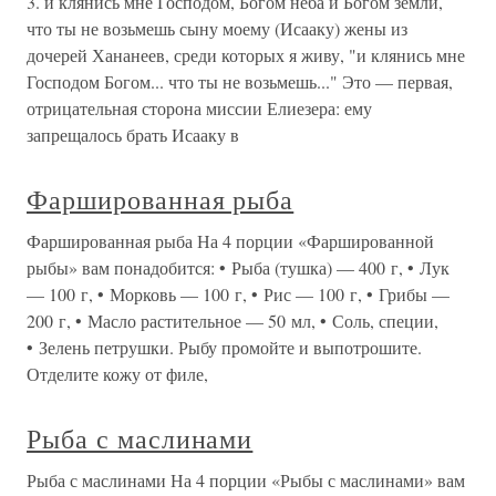
3. и клянись мне Господом, Богом неба и Богом земли,
что ты не возьмешь сыну моему (Исааку) жены из
дочерей Хананеев, среди которых я живу, "и клянись мне
Господом Богом... что ты не возьмешь..." Это — первая,
отрицательная сторона миссии Елиезера: ему
запрещалось брать Исааку в
Фаршированная рыба
Фаршированная рыба На 4 порции «Фаршированной
рыбы» вам понадобится: • Рыба (тушка) — 400 г, • Лук
— 100 г, • Морковь — 100 г, • Рис — 100 г, • Грибы —
200 г, • Масло растительное — 50 мл, • Соль, специи,
• Зелень петрушки. Рыбу промойте и выпотрошите.
Отделите кожу от филе,
Рыба с маслинами
Рыба с маслинами На 4 порции «Рыбы с маслинами» вам