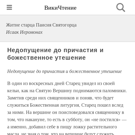
ВикиЧтение
Житие старца Паисия Святогорца
Исаак Иеромонах
Недопущение до причастия и
божественное утешение
Недопущение до причастия и божественное утешение
В один из воскресных дней Старец увидел из своей
кельи, как на Святую Вершину поднимаются паломники.
Заметив среди них священников и поняв, что будет
служиться Божественная литургия, Старец пошел вслед
за ними. На вершине он поисповедовался священнику в
том, что накануне, то есть в субботу, он «не постился» —
а именно, добавил себе в пищу ложку растительного
масла, не зная о том, что на вершине будут служить