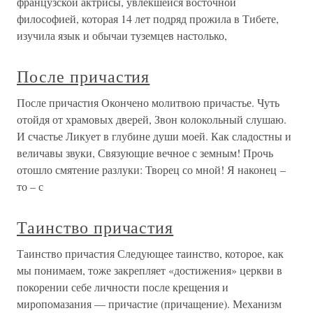
французской актрисы, увлекшейся восточной
философией, которая 14 лет подряд прожила в Тибете,
изучила язык и обычаи туземцев настолько,
После причастия
После причастия Окончено молитвою причастье. Чуть
отойдя от храмовых дверей, Звон колокольный слушаю.
И счастье Ликует в глубине души моей. Как сладостны и
величавы звуки, Связующие вечное с земным! Прочь
отошло смятение разлуки: Творец со мной! Я наконец –
то – с
Таинство причастия
Таинство причастия Следующее таинство, которое, как
мы понимаем, тоже закрепляет «достижения» церкви в
покорении себе личности после крещения и
миропомазания — причастие (причащение). Механизм