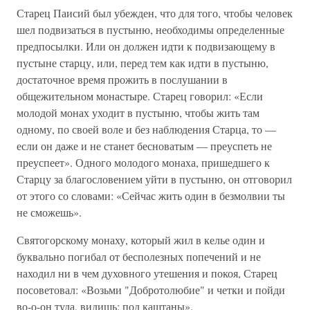
Старец Паисий был убежден, что для того, чтобы человек
шел подвизаться в пустыню, необходимы определенные
предпосылки. Или он должен идти к подвизающему в
пустыне старцу, или, перед тем как идти в пустыню,
достаточное время прожить в послушании в
общежительном монастыре. Старец говорил: «Если
молодой монах уходит в пустыню, чтобы жить там
одному, по своей воле и без наблюдения Старца, то —
если он даже и не станет бесноватым — преуспеть не
преуспеет». Одного молодого монаха, пришедшего к
Старцу за благословением уйти в пустыню, он отговорил
от этого со словами: «Сейчас жить один в безмолвии ты
не сможешь».
Святогорскому монаху, который жил в келье один и
буквально погибал от бесполезных попечений и не
находил ни в чем духовного утешения и покоя, Старец
посоветовал: «Возьми "Добротолюбие" и четки и пойди
во-о-он туда, видишь: под каштаны».