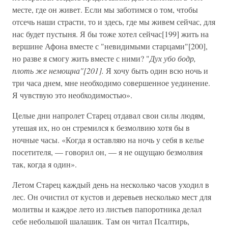
месте, где он живет. Если мы заботимся о том, чтобы
отсечь наши страсти, то и здесь, где мы живем сейчас, для
нас будет пустыня. Я бы тоже хотел сейчас[199] жить на
вершине Афона вместе с "невидимыми старцами"[200],
но разве я смогу жить вместе с ними? "
Дух убо бодр,
плоть же немощна"[201].
Я хочу быть один всю ночь и
три часа днем, мне необходимо совершенное уединение.
Я чувствую это необходимостью».
Целые дни напролет Старец отдавал свои силы людям,
утешая их, но он стремился к безмолвию хотя бы в
ночные часы. «Когда я оставляю на ночь у себя в келье
посетителя, — говорил он, — я не ощущаю безмолвия
так, когда я один».
Летом Старец каждый день на несколько часов уходил в
лес. Он очистил от кустов и деревьев несколько мест для
молитвы и каждое лето из листьев папоротника делал
себе небольшой шалашик. Там он читал Псалтирь,