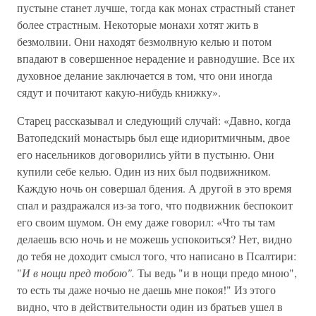
пустыне станет лучше, тогда как монах страстный станет
более страстным. Некоторые монахи хотят жить в
безмолвии. Они находят безмолвную келью и потом
впадают в совершенное нерадение и равнодушие. Все их
духовное делание заключается в том, что они иногда
сядут и почитают какую-нибудь книжку».
Старец рассказывал и следующий случай: «Давно, когда
Ватопедский монастырь был еще идиоритмичным, двое
его насельников договорились уйти в пустыню. Они
купили себе келью. Один из них был подвижником.
Каждую ночь он совершал бдения. А другой в это время
спал и раздражался из-за того, что подвижник беспокоит
его своим шумом. Он ему даже говорил: «Что ты там
делаешь всю ночь и не можешь успокоиться? Нет, видно
до тебя не доходит смысл того, что написано в Псалтири:
"
И в нощи пред тобою".
Ты ведь "и в нощи предо мною",
то есть ты даже ночью не даешь мне покоя!" Из этого
видно, что в действительности один из братьев ушел в