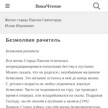
ВикиЧтение
Житие старца Паисия Святогорца
Исаак Иеромонах
Безмолвия рачитель
Безмолвия рачитель
Вся жизнь Старца Паисия отличалась
непрекращающимися попытками бегства в пустыню.
Можно сказать, что он родился с неизбывным желанием
безмолвия. Это желание осталось в нем до конца жизни.
С детского возраста он любил уединяться, взыскуя
безмолвие. Часто он поднимался на гору, где проводил
время в пещерах, или вскарабкивался на скалы. Подражая
Господу, он
«бе отходя в пустыню и моляся»[198].
Вначале Старец избрал для себя жизнь безмолвническую.