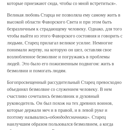
которые приезжают сюда, чтобы со мной встретиться».
Великая любовь Старца не позволяла ему самому жить в
высокой области Фаворского Света и при этом быть
безразличным к страдающему человеку. Однако, для того
чтобы выйти из этого Фаворского состояния и говорить с
людьми, Старец прилагал великое усилие. Немногие
понимали жертву, на которую он шел, оставляя свое
возлюбленное безмолвие и погружаясь в проблемы
людей. Это было его пожизненным подвигом: жить в
безмолвии и помогать людям.
Богопросвещенный рассудительный Старец превосходно
объединял безмолвие со служением человеку. В нем
счастливо сочетались безмолвник и духовный
руководитель. Он был похож на тех древних воинов,
которые держали меч и в правой, и в левой руке и
поэтому назывались
«обоюдодесничники».
Старец
наилучшим образом пользовался безмолвием, а когда