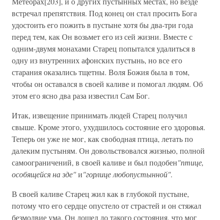
Метеорах[203], и о других пустынных местах, но везде
встречал препятствия. Под конец он стал просить Бога
удостоить его пожить в пустыне хотя бы два-три года
перед тем, как Он возьмет его из сей жизни. Вместе с
одним-двумя монахами Старец попытался удалиться в
одну из внутренних афонских пустынь, но все его
старания оказались тщетны. Воля Божия была в том,
чтобы он оставался в своей каливе и помогал людям. Об
этом его ясно два раза известил Сам Бог.
Итак, извещение принимать людей Старец получил
свыше. Кроме этого, ухудшилось состояние его здоровья.
Теперь он уже не мог, как свободная птица, летать по
далеким пустыням. Он довольствовался жизнью, полной
самоограничений, в своей каливе и был подобен
"птице,
особящейся на зде"
и
"горлице любопустынной".
В своей каливе Старец жил как в глубокой пустыне,
потому что его сердце опустело от страстей и он стяжал
безмолвие ума. Он дошел до такого состояния, что мог