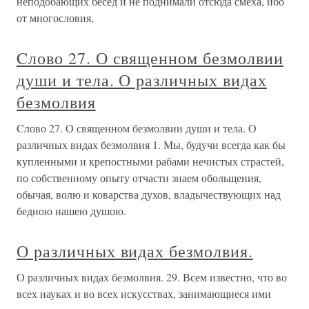
неподобающих бесед и не поднимали отсюда смеха, ибо
от многословия,
Cлово 27. О священном безмолвии
души и тела. О различных видах
безмолвия
Cлово 27. О священном безмолвии души и тела. О
различных видах безмолвия 1. Мы, будучи всегда как бы
купленными и крепостными рабами нечистых страстей,
по собственному опыту отчасти знаем обольщения,
обычая, волю и коварства духов, владычествующих над
бедною нашею душою.
О различных видах безмолвия.
О различных видах безмолвия. 29. Всем известно, что во
всех науках и во всех искусствах, занимающиеся ими