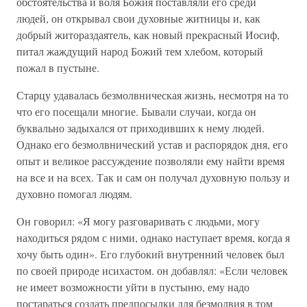
обстоятельства и воля Божия поставляли его среди
людей, он открывал свои духовные житницы и, как
добрый житораздаятель, как новый прекрасный Иосиф,
питал жаждущий народ Божий тем хлебом, который
пожал в пустыне.
Старцу удавалась безмолвническая жизнь, несмотря на то
что его посещали многие. Бывали случаи, когда он
буквально задыхался от приходивших к нему людей.
Однако его безмолвнический устав и распорядок дня, его
опыт и великое рассуждение позволяли ему найти время
на все и на всех. Так и сам он получал духовную пользу и
духовно помогал людям.
Он говорил: «Я могу разговаривать с людьми, могу
находиться рядом с ними, однако наступает время, когда я
хочу быть один». Его глубокий внутренний человек был
по своей природе исихастом. он добавлял: «Если человек
не имеет возможности уйти в пустыню, ему надо
постараться создать предпосылки для безмолвия в том