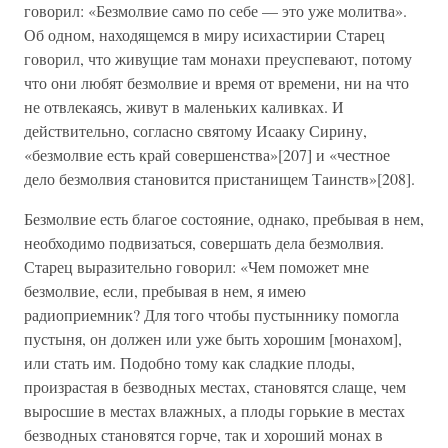
говорил: «Безмолвие само по себе — это уже молитва».
Об одном, находящемся в миру исихастирии Старец
говорил, что живущие там монахи преуспевают, потому
что они любят безмолвие и время от времени, ни на что
не отвлекаясь, живут в маленьких каливках. И
действительно, согласно святому Исааку Сирину,
«безмолвие есть край совершенства»[207] и «честное
дело безмолвия становится пристанищем Таинств»[208].
Безмолвие есть благое состояние, однако, пребывая в нем,
необходимо подвизаться, совершать дела безмолвия.
Старец выразительно говорил: «Чем поможет мне
безмолвие, если, пребывая в нем, я имею
радиоприемник? Для того чтобы пустыннику помогла
пустыня, он должен или уже быть хорошим [монахом],
или стать им. Подобно тому как сладкие плоды,
произрастая в безводных местах, становятся слаще, чем
выросшие в местах влажных, а плоды горькие в местах
безводных становятся горче, так и хороший монах в