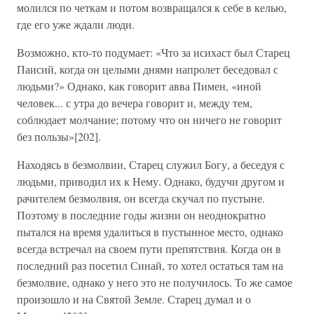
молился по четкам и потом возвращался к себе в келью,
где его уже ждали люди.
Возможно, кто-то подумает: «Что за исихаст был Старец
Паисий, когда он целыми днями напролет беседовал с
людьми?» Однако, как говорит авва Пимен, «иной
человек... с утра до вечера говорит и, между тем,
соблюдает молчание; потому что он ничего не говорит
без пользы»[202].
Находясь в безмолвии, Старец служил Богу, а беседуя с
людьми, приводил их к Нему. Однако, будучи другом и
рачителем безмолвия, он всегда скучал по пустыне.
Поэтому в последние годы жизни он неоднократно
пытался на время удалиться в пустынное место, однако
всегда встречал на своем пути препятствия. Когда он в
последний раз посетил Синай, то хотел остаться там на
безмолвие, однако у него это не получилось. То же самое
произошло и на Святой Земле. Старец думал и о