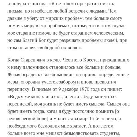
и получать письма: «Я не только прекратил писать
письма, но и избегаю любой встречи с людьми. Чем
дальше я убегу от мирских проблем, тем больше смогу
помочь миру в его проблемах, потому что в этом случае
мое старание помочь не будет старанием человеческим,
но сам Благий Бог будет разрешать проблемы людей, при
этом оставляя свободной их волю».
Когда Старец жил в келье Честного Креста, приходивших
к нему паломников становилось все больше и больше.
Желая оградить свое безмолвие, он принял определенные
меры: огородил участок забором и вновь прекратил
переписку. В письме от 9 декабря 1970 года он пишет:
«Ведь я же монах-исихаст, и, если я буду заниматься
перепиской, моя жизнь не будет иметь смысла. Смысл она
будет иметь тогда, когда я буду постоянно помнить [о
человеческой боли] и молиться за мир. Сейчас зима, и
необходимого безмолвия мне хватает. А вот летом
больше всего мне мешают безмолвствовать студенты,