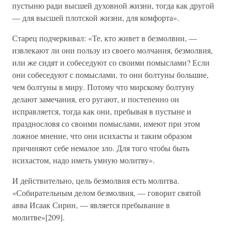
пустыню ради высшей духовной жизни, тогда как другой
— для высшей плотской жизни, для комфорта».
Старец подчеркивал: «Те, кто живет в безмолвии, —
извлекают ли они пользу из своего молчания, безмолвия,
или же сидят и собеседуют со своими помыслами? Если
они собеседуют с помыслами, то они болтуны большие,
чем болтуны в миру. Потому что мирскому болтуну
делают замечания, его ругают, и постепенно он
исправляется, тогда как они, пребывая в пустыне и
празднословя со своими помыслами, имеют при этом
ложное мнение, что они исихасты и таким образом
причиняют себе немалое зло. Для того чтобы быть
исихастом, надо иметь умную молитву».
И действительно, цель безмолвия есть молитва.
«Собирательным делом безмолвия, — говорит святой
авва Исаак Сирин, — является пребывание в
молитве»[209].