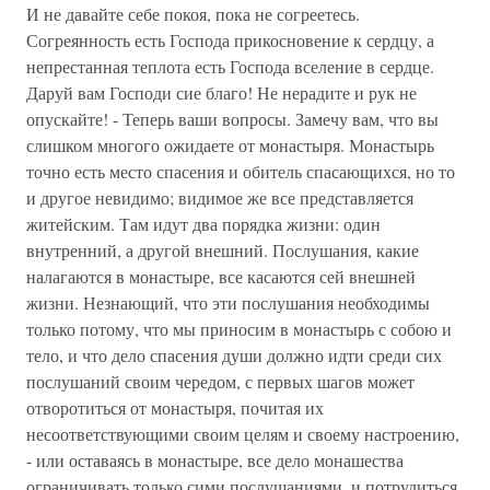
И не давайте себе покоя, пока не согреетесь.
Согреянность есть Господа прикосновение к сердцу, а
непрестанная теплота есть Господа вселение в сердце.
Даруй вам Господи сие благо! Не нерадите и рук не
опускайте! - Теперь ваши вопросы. Замечу вам, что вы
слишком многого ожидаете от монастыря. Монастырь
точно есть место спасения и обитель спасающихся, но то
и другое невидимо; видимое же все представляется
житейским. Там идут два порядка жизни: один
внутренний, а другой внешний. Послушания, какие
налагаются в монастыре, все касаются сей внешней
жизни. Незнающий, что эти послушания необходимы
только потому, что мы приносим в монастырь с собою и
тело, и что дело спасения души должно идти среди сих
послушаний своим чередом, с первых шагов может
отворотиться от монастыря, почитая их
несоответствующими своим целям и своему настроению,
- или оставаясь в монастыре, все дело монашества
ограничивать только сими послушаниями, и потрудиться