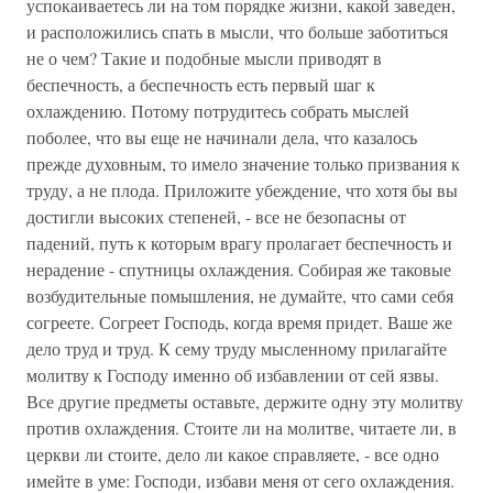
успокаиваетесь ли на том порядке жизни, какой заведен,
и расположились спать в мысли, что больше заботиться
не о чем? Такие и подобные мысли приводят в
беспечность, а беспечность есть первый шаг к
охлаждению. Потому потрудитесь собрать мыслей
поболее, что вы еще не начинали дела, что казалось
прежде духовным, то имело значение только призвания к
труду, а не плода. Приложите убеждение, что хотя бы вы
достигли высоких степеней, - все не безопасны от
падений, путь к которым врагу пролагает беспечность и
нерадение - спутницы охлаждения. Собирая же таковые
возбудительные помышления, не думайте, что сами себя
согреете. Согреет Господь, когда время придет. Ваше же
дело труд и труд. К сему труду мысленному прилагайте
молитву к Господу именно об избавлении от сей язвы.
Все другие предметы оставьте, держите одну эту молитву
против охлаждения. Стоите ли на молитве, читаете ли, в
церкви ли стоите, дело ли какое справляете, - все одно
имейте в уме: Господи, избави меня от сего охлаждения.