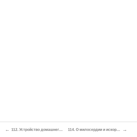
←
→
112. Устройство домашнего жития по монастырски
114. О милосердии и искоренении дурных качеств