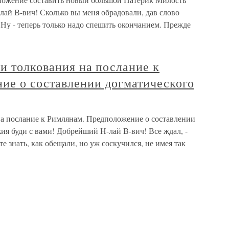
ай В-вич! Сколько вы меня обрадовали, дав слово
 Ну - теперь только надо спешить окончанием. Прежде
ии толкования на послание к
ие о составлении догматического
на послание к Римлянам. Предположение о составлении
я буди с вами! Добрейший Н-лай В-вич! Все ждал, -
те знать, как обещали, но уж соскучился, не имея так