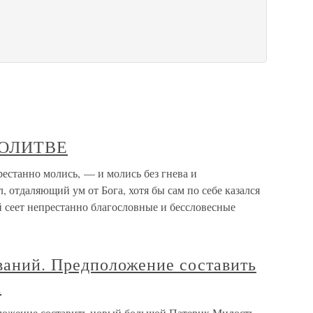
МОЛИТВЕ
анно молись, — и молись без гнева и
 отдаляющий ум от Бога, хотя бы сам по себе казался
й сеет непрестанно благословные и бессловесные
ваний. Предположение составить
к
оложение составить новый большой Патерик Милость