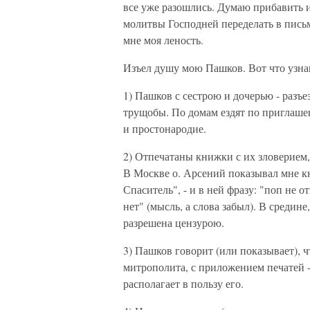
все уже разошлись. Думаю прибавить из
молитвы Господней переделать в письма
мне моя леность.
Изъел душу мою Пашков. Вот что узна
1) Пашков с сестрою и дочерью - разъе
трущобы. По домам ездят по приглаше
и простонародие.
2) Отпечатаны книжки с их зловерием,
В Москве о. Арсений показывал мне кн
Спаситель", - и в ней фразу: "поп не о
нет" (мысль, а слова забыл). В средине
разрешена цензурою.
3) Пашков говорит (или показывает), ч
митрополита, с приложением печатей 
располагает в пользу его.