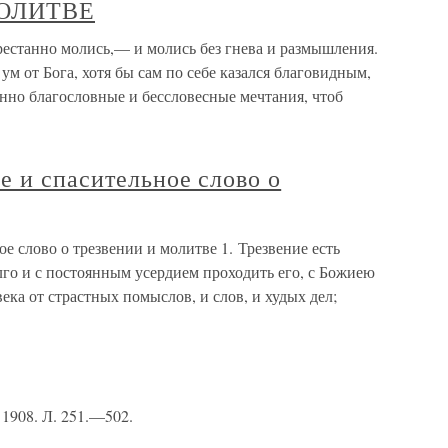
МОЛИТВЕ
анно молись,— и молись без гнева и размышления.
м от Бога, хотя бы сам по себе казался благовидным,
танно благословные и бессловесные мечтания, чтоб
 и спасительное слово о
е слово о трезвении и молитве 1. Трезвение есть
олго и с постоянным усердием проходить его, с Божиею
ка от страстных помыслов, и слов, и худых дел;
1908. Л. 251.—502.