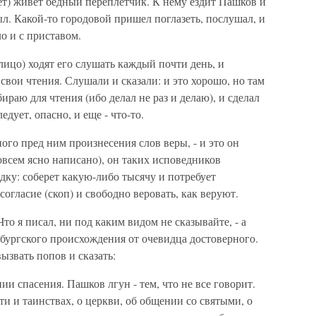
шет) живет бедный переплетчик. К нему ездит Пашков и
был. Какой-то городовой пришел поглазеть, послушал, и
ло и с приставом.
лицо) ходят его слушать каждый почти день, и
 свои чтения. Слушали и сказали: и это хорошо, но там
ираю для чтения (ибо делал не раз и делаю), и сделал
едует, опасно, и еще - что-то.
ого пред ним произнесения слов веры, - и это он
овсем ясно написано), он таких исповедников
дку: соберет какую-либо тысячу и потребует
согласие (скоп) и свободно веровать, как веруют.
то я писал, ни под каким видом не сказывайте, - а
ербургского происхождения от очевидца достоверного.
ызвать попов и сказать:
ии спасения. Пашков лгун - тем, что не все говорит.
ати и таинствах, о церкви, об общении со святыми, о