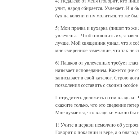
4) Недалеко от меня (говорит, кто пи
учит, народ сбирается. Увлекает. И я 
бух на колени и ну молиться, то же бы
5) Мои прачка и кухарка (пишет то же 
увлечены. - Чтоб отклонить их, я завел
лучше. Мой священник узнал, что я соб
мне смиренное замечание, что так не сл
6) Пашков от увлеченных требует гласн
называет исповеданием. Кажется (не с
записывает в свой каталог. Строю дога
позволения составить с своими особое 
Потрудитесь доложить о сем владыке. Ч
скажите только, что это сведение пет
Мне думается, что владыке можно бы в
1) Учите в церкви немолчно об устроен
Говорит о покаянии и вере, а о благод