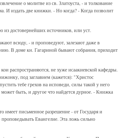
влечение о молитве из св. Златоуста, - и толкование
. И издать две книжки. - Но когда? - Когда позволит
ю из достовернейших источников, или уст.
зжают всюду, - и проповедуют, залезают даже в
нию. В доме кн. Гагариной бывают собрания, приходит
 кои распространяются, не хуже исаакиевской кафедры.
ижонку, под заглавием (кажется): "Христос
тпустить тебе грехов на исповеди, силы такой у него
, может быть, и другое что найдется дурное. - Книжка
то имеет письменное разрешение - от Государя и
- проповедывать Евангелие. Эта ложь сильно