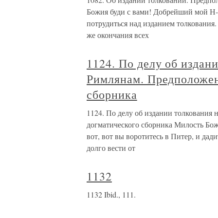
Божия буди с вами! Добрейший мой Н-л
потрудиться над изданием толкования.
же окончания всех
1124. По делу об издан
Римлянам. Предположен
сборника
1124. По делу об издании толкования 
догматического сборника Милость Божи
вот, вот вы воротитесь в Питер, и дади
долго вести от
1132
1132 Ibid., 111.