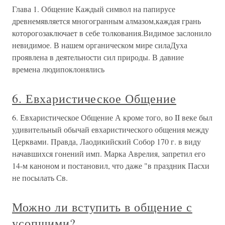
Глава 1. Общение Каждый символ на папирусе
древнемявляется многогранным алмазом,каждая грань
которогозаключает в себе толкования.Видимое заслонило
невидимое. В нашем органическом мире силаДуха
проявлена в деятельности сил природы. В давние
времена людипоклонялись
6. Евхаристическое Общение
6. Евхаристическое Общение А кроме того, во II веке был
удивительный обычай евхаристического общения между
Церквами. Правда, Лаодикийский Собор 170 г. в виду
начавшихся гонений имп. Марка Аврелия, запретил его
14-м каноном и постановил, что даже "в праздник Пасхи
не посылать Св.
Можно ли вступить в общение с
усопшими?