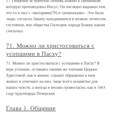
17. Общение за трапезой Любовь Божию к грешникам,
которую проповедовал Иисус, Он наглядно выражал тем,
что ел и пил с «мытарями[70] и грешниками». Это были
люди, согласно Закону находившиеся в низком, нечистом
состоянии, вне общества Господня, народа Божия, каким
считалась
71. Можно ли христосоваться с
усопшими в Пасху?
71. Можно ли христосоваться с усопшими в Пасху? В
вере усопшие, оставаясь такими же членами Церкви
Христовой, как и живые, слышат обращение к ним
живых и отвечают на них, чаще всего незаметно для
наших чувств, а иногда и весьма громогласно, как в 1463
году чудотворцы Печерские
Глава 1. Общение