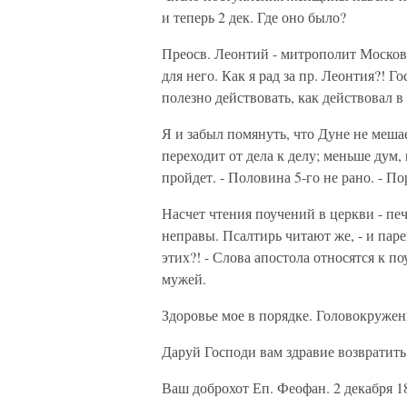
и теперь 2 дек. Где оно было?
Преосв. Леонтий - митрополит Московс
для него. Как я рад за пр. Леонтия?! 
полезно действовать, как действовал в
Я и забыл помянуть, что Дуне не меша
переходит от дела к делу; меньше дум,
пройдет. - Половина 5-го не рано. - П
Насчет чтения поучений в церкви - пе
неправы. Псалтирь читают же, - и пар
этих?! - Слова апостола относятся к п
мужей.
Здоровье мое в порядке. Головокружен
Даруй Господи вам здравие возвратить 
Ваш доброхот Еп. Феофан. 2 декабря 18