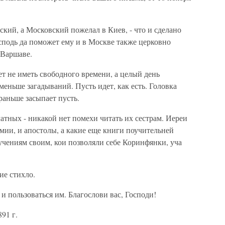
кий, а Московский пожелал в Киев, - что и сделано
Господь да поможет ему и в Москве также церковно
 Варшаве.
ет не иметь свободного времени, а целый день
 меньше загадываний. Пусть идет, как есть. Головка
ораньше засыпает пусть.
чатных - никакой нет помехи читать их сестрам. Иереи
емии, и апостолы, а какие еще книги поучительней
оучениям своим, кои позволяли себе Коринфянки, уча
ие стихло.
и пользоваться им. Благослови вас, Господи!
91 г.