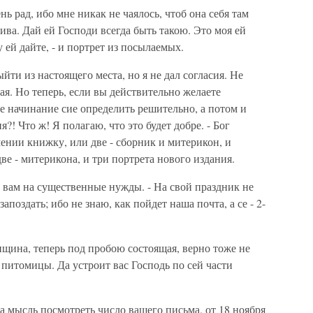
нь рад, ибо мне никак не чаялось, чтоб она себя там
ива. Дай ей Господи всегда быть такою. Это моя ей
 ей дайте, - и портрет из посылаемых.
йти из настоящего места, но я не дал согласия. Не
ая. Но теперь, если вы действительно желаете
те начинание сие определить решительно, а потом и
я?! Что ж! Я полагаю, что это будет добре. - Бог
ении книжку, или две - сборник и митерикон, и
ве - митерикона, и три портрета нового издания.
ли вам на существенные нужды. - На свой праздник не
апоздать; ибо не знаю, как пойдет наша почта, а се - 2-
енщина, теперь под пробою состоящая, верно тоже не
питомицы. Да устроит вас Господь по сей части
 мысль посмотреть число вашего письма, от 18 ноября