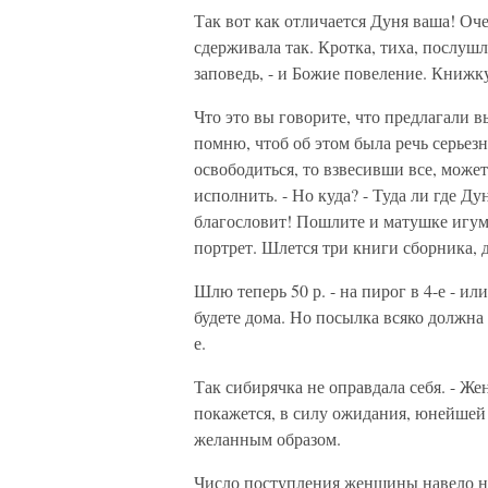
Так вот как отличается Дуня ваша! Оче
сдерживала так. Кротка, тиха, послушл
заповедь, - и Божие повеление. Книжку
Что это вы говорите, что предлагали вы
помню, чтоб об этом была речь серьезн
освободиться, то взвесивши все, може
исполнить. - Но куда? - Туда ли где Дун
благословит! Пошлите и матушке игум
портрет. Шлется три книги сборника, д
Шлю теперь 50 р. - на пирог в 4-е - и
будете дома. Но посылка всяко должна з
е.
Так сибирячка не оправдала себя. - Ж
покажется, в силу ожидания, юнейшей 
желанным образом.
Число поступления женщины навело на