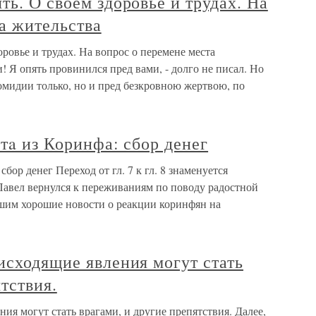
ть. О своем здоровье и трудах. На
а жительства
ровье и трудах. На вопрос о перемене места
! Я опять провинился пред вами, - долго не писал. Но
комидии только, но и пред безкровною жертвою, по
итa из Коринфа: сбор денег
сбор денег Переход от гл. 7 к гл. 8 знаменуется
Павел вернулся к переживаниям по поводу радостной
шим хорошие новости о реакции коринфян на
исходящие явления могут стать
тствия.
ия могут стать врагами, и другие препятствия. Далее,