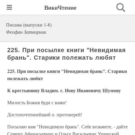
ВикиЧтение
Письма (выпуски 1-8)
Феофан Затворник
225. При посылке книги "Невидимая
брань". Старики полежать любят
225. При посылке книги "Невидимая брань". Старики
полежать любят
К крестьянину Владим. г. Иову Ивановичу Шумову
Милость Божия буди с вами!
Достопочтеннейший о. протоиерей!
Посылаю вам "Невидимую брань". Себе возьмите, - дайте
Семену Афанасьевичу и Ольге Васильевне Ушинской.