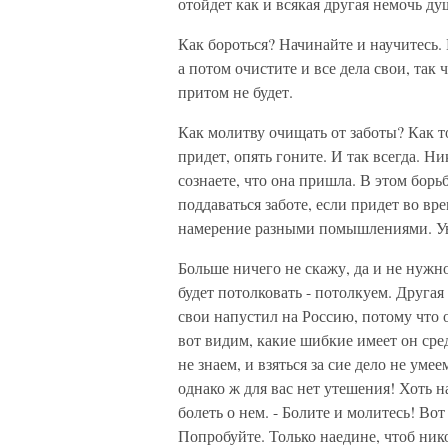
отойдет как и всякая другая немочь ду
Как бороться? Начинайте и научитесь.
а потом очистите и все дела свои, так 
притом не будет.
Как молитву очищать от заботы? Как то
придет, опять гоните. И так всегда. Н
сознаете, что она пришла. В этом бор
поддаваться заботе, если придет во вр
намерение разными помышлениями. Увид
Больше ничего не скажу, да и не нужн
будет потолковать - потолкуем. Другая 
свои напустил на Россию, потому что 
вот видим, какие шибкие имеет он сред
не знаем, и взяться за сие дело не уме
однако ж для вас нет утешения! Хоть н
болеть о нем. - Болите и молитесь! Вот
Попробуйте. Только наедине, чтоб нико