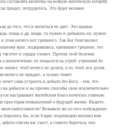
хота составлять молитвы на всякую житейскую потребу
ли придет, потрудитесь. Это будет великое
ая до того, что и молиться не дает. Это вражье
жда, пища и др. вещи, то нужно и добывать их; нужно
И в этом ничего нет грешного. Так Бог благоволил
решному враг, подкравшись, прививает грешное, это
у тяготит и сердце гложет. Против этой болезни
 о непопечении: не пецытеся на утрей: утренний бо
е значит, чтоб ничего не делать, а то, чтоб, все делая,
 ничего не придает, а только томит.
хочет сама устроить и добыть без Бога, - тем, что
ю на добытое и на прочие способы свои исключительно
ругое настраивает житейския блага почитать главною
не простирая помышлений о будущей жизни. Видите,
 многозаботливости! Возьмите же из сего побуждение
 вы боролись бы, если б враг подошедши внушал вам
 забота совсем вас съест, а станете бороться, она