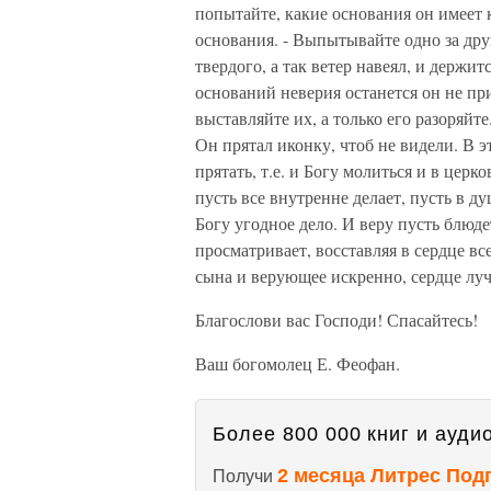
попытайте, какие основания он имеет 
основания. - Выпытывайте одно за друг
твердого, а так ветер навеял, и держи
оснований неверия останется он не при
выставляйте их, а только его разоряйт
Он прятал иконку, чтоб не видели. В э
прятать, т.е. и Богу молиться и в церко
пусть все внутренне делает, пусть в д
Богу угодное дело. И веру пусть блюде
просматривает, восставляя в сердце в
сына и верующее искренно, сердце луч
Благослови вас Господи! Спасайтесь!
Ваш богомолец Е. Феофан.
Более 800 000 книг и аудио
2 месяца Литрес Под
Получи