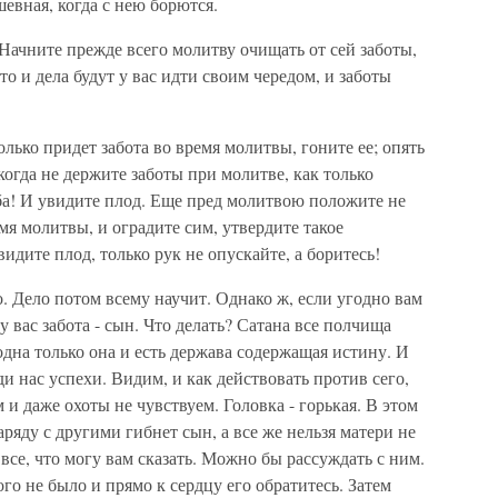
шевная, когда с нею борются.
 Начните прежде всего молитву очищать от сей заботы,
что и дела будут у вас идти своим чередом, и заботы
лько придет забота во время молитвы, гоните ее; опять
икогда не держите заботы при молитве, как только
ьба! И увидите плод. Еще пред молитвою положите не
емя молитвы, и оградите сим, утвердите такое
ите плод, только рук не опускайте, а боритесь!
о. Дело потом всему научит. Однако ж, если угодно вам
у вас забота - сын. Что делать? Сатана все полчища
одна только она и есть держава содержащая истину. И
и нас успехи. Видим, и как действовать против сего,
ем и даже охоты не чувствуем. Головка - горькая. В этом
аряду с другими гибнет сын, а все же нельзя матери не
 все, что могу вам сказать. Можно бы рассуждать с ним.
го не было и прямо к сердцу его обратитесь. Затем