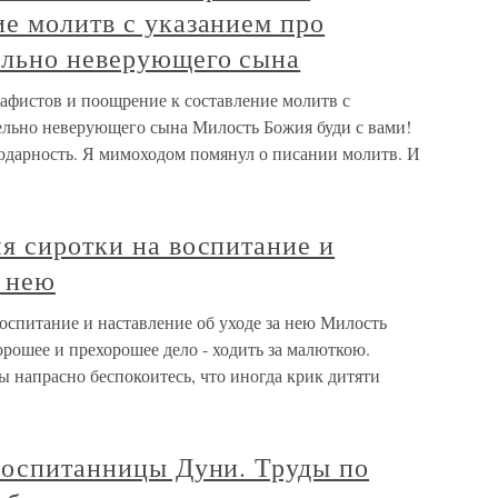
е молитв с указанием про
ельно неверующего сына
афистов и поощрение к составление молитв с
ельно неверующего сына Милость Божия буди с вами!
дарность. Я мимоходом помянул о писании молитв. И
я сиротки на воспитание и
а нею
оспитание и наставление об уходе за нею Милость
орошее и прехорошее дело - ходить за малюткою.
 напрасно беспокоитесь, что иногда крик дитяти
 воспитанницы Дуни. Труды по