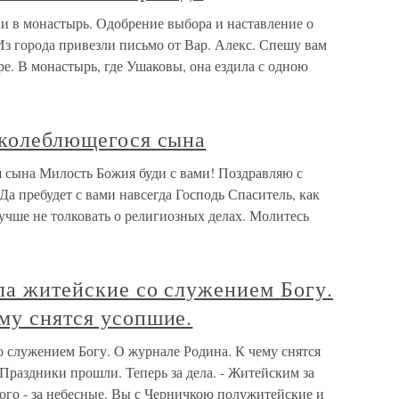
ии в монастырь. Одобрение выбора и наставление о
Из города привезли письмо от Вар. Алекс. Спешу вам
ре. В монастырь, где Ушаковы, она ездила с одною
 колеблющегося сына
я сына Милость Божия буди с вами! Поздравляю с
Да пребудет с вами навсегда Господь Спаситель, как
лучше не толковать о религиозных делах. Молитесь
ла житейские со служением Богу.
му снятся усопшие.
о служением Богу. О журнале Родина. К чему снятся
Праздники прошли. Теперь за дела. - Житейским за
ого - за небесные. Вы с Черничкою полужитейские и