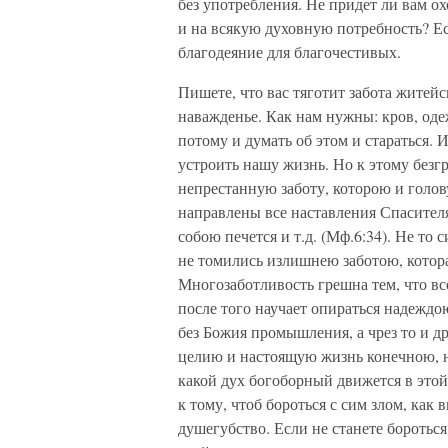
без употребления. Не придет ли вам о
и на всякую духовную потребность? Ес
благодеяние для благочестивых.
Пишете, что вас тяготит забота житейск
наважденье. Как нам нужны: кров, оде
потому и думать об этом и стараться. 
устроить нашу жизнь. Но к этому безг
непрестанную заботу, которою и голов
направлены все наставления Спасителя
собою печется и т.д. (Мф.6:34). Не то си
не томились излишнею заботою, которая
Многозаботливость грешна тем, что все 
после того научает опираться надеждо
без Божия промышления, а чрез то и д
целию и настоящую жизнь конечною, 
какой дух богоборный движется в этой
к тому, чтоб бороться с сим злом, как
душегубство. Если не станете бороться,