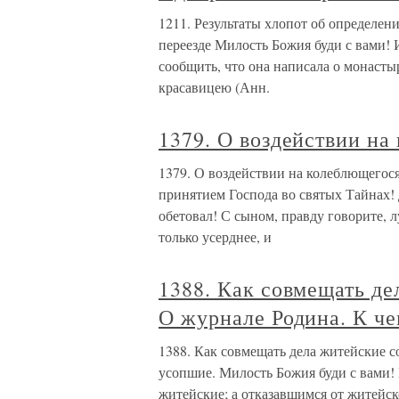
1211. Результаты хлопот об определен
переезде Милость Божия буди с вами! 
сообщить, что она написала о монасты
красавицею (Анн.
1379. О воздействии на
1379. О воздействии на колеблющегос
принятием Господа во святых Тайнах! 
обетовал! С сыном, правду говорите, 
только усерднее, и
1388. Как совмещать де
О журнале Родина. К че
1388. Как совмещать дела житейские с
усопшие. Милость Божия буди с вами! 
житейские; а отказавшимся от житейск