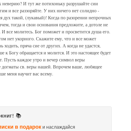
к неверию? И тут же потихоньку разрушайте сии
им и все раззоряйте. У них ничего нет солидно -
тся дух такой, (лукавый)! Когда по разорении непрочных
чем, тогда и свои основания предложите, а дотоле не
е. И все молитесь. Бог поможет и просветится душа его.
том нет укорного. Скажите ему, что и все может
вь ходить, пряча сие от других. А когда не удастся,
уше к Богу обращается и молится. И это настоящее будет
т. Пусть каждое утро и вечер символ веры
се догматы св. веры нашей. Впрочем ваше, любящее
ше меня научит вас всему.
книг! 📚
писки в подарок
и наслаждайся