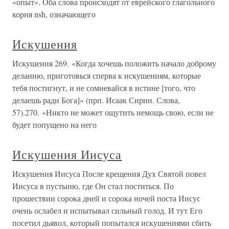
«опыт». Оба слова происходят от еврейского глагольного
корня nsh, означающего
Искушения
Искушения 269. «Когда хочешь положить начало доброму
деланию, приготовься сперва к искушениям, которые
тебя постигнут, и не сомневайся в истине [того, что
делаешь ради Бога]» (прп. Исаак Сирин. Слова,
57).270. «Никто не может ощутить немощь свою, если не
будет попущено на него
Искушения Иисуса
Искушения Иисуса После крещения Дух Святой повел
Иисуса в пустыню, где Он стал поститься. По
прошествии сорока дней и сорока ночей поста Иисус
очень ослабел и испытывал сильный голод. И тут Его
посетил дьявол, который попытался искушениями сбить