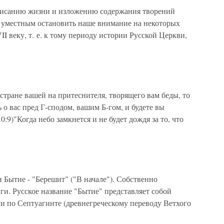
писанию жизни и изложению содержания творений
м уместным остановить наше внимание на некоторых
I веку, т. е. к тому периоду истории Русской Церкви,
 стране вашей на притеснителя, творящего вам беды, то
ь о вас пред Г-сподом, вашим Б-гом, и будете вы
:9)"Когда небо замкнется и не будет дождя за то, что
ытие - "Берешит" ("В начале"). Собственно
ги. Русское название "Бытие" представляет собой
ги по Септуагинте (древнегреческому переводу Ветхого