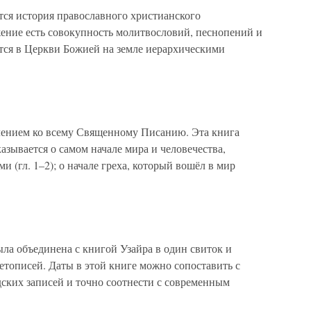
ся история православного христианского
ение есть совокупность молитвословий, песнопений и
ся в Церкви Божией на земле иерархическими
лением ко всему Священному Писанию. Эта книга
казывается о самом начале мира и человечества,
(гл. 1–2); о начале греха, который вошёл в мир
ла объединена с книгой Узайра в один свиток и
етописей. Даты в этой книге можно сопоставить с
ских записей и точно соотнести с современным