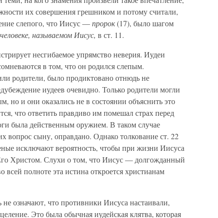
ожности их совершения грешником и потому считали,
ение слепого, что Иисус —
пророк
(17), было шагом
человеке, называемом Иисус,
в ст. 11.
стрирует несгибаемое упрямство неверия. Иудеи
сомневаются в том, что он родился слепым.
или родители, было продиктовано отнюдь не
едубеждение иудеев очевидно. Только родители могли
м, но и они оказались не в состоянии объяснить это
тся, что ответить правдиво им помешал страх перед
оги была действенным оружием. В таком случае
х вопрос сыну, оправдано. Однако толкование ст. 22
ченые исключают вероятность, чтобы при жизни Иисуса
 Его Христом. Слухи о том, что Иисус — долгожданный
во всей полноте эта истина откроется христианам
дь не означают, что противники Иисуса настаивали,
целение. Это была обычная иудейская клятва, которая