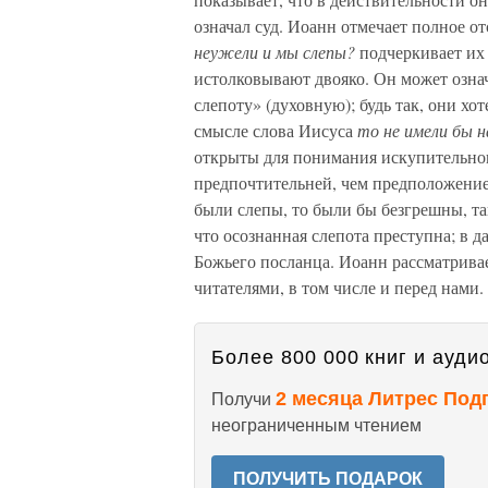
означал суд. Иоанн отмечает полное от
неужели и мы слепы?
подчеркивает их
истолковывают двояко. Он может озна
слепоту» (духовную); будь так, они хот
смысле слова Иисуса
то не имели бы н
открыты для понимания искупительног
предпочтительней, чем предположение
были слепы, то были бы безгрешны, та
что осознанная слепота преступна; в 
Божьего посланца. Иоанн рассматрива
читателями, в том числе и перед нами.
Более 800 000 книг и аудио
2 месяца Литрес Под
Получи
неограниченным чтением
ПОЛУЧИТЬ ПОДАРОК