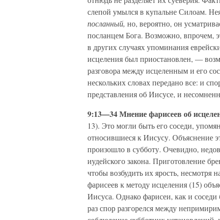
слепой умылся в купальне Силоам. Не
посланный,
но, вероятно, он усматрива
посланцем Бога. Возможно, впрочем, эт
в других случаях упоминания еврейских 
исцеления был приостановлен, — возм
разговора между исцеленным и его сос
нескольких словах передано все: и сп
представления об Иисусе, и несомненн
9:13—34 Мнение фарисеев об исцеле
13). Это могли быть его соседи, упомя
относившиеся к Иисусу. Объяснение э
произошло в субботу. Очевидно, нед
иудейского закона. Приготовление бр
чтобы возбудить их ярость, несмотря н
фарисеев к методу исцеления (15) объя
Иисуса. Однако фарисеи, как и соседи 
раз спор разгорелся между непримири
соблюдение субботних установлений, и