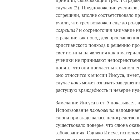
случаях (2). Предположение учеников, 
согрешили, вполне соответствовало п
учили, что грех возможен еще до рожд
согрешил?
и сосредоточил внимание на
страдание как повод для прославления
христианского подхода к решению про
свет истины на явления как в материал
ученики не принимают непосредственно
понять, что они причастны к выполн
оно относится к миссии Иисуса, имеет
случае
ночь
может означать завершени
растущую враждебность и неверие иуд
Замечание Иисуса в ст. 5 показывает,
Использование
плюновения
напоминает
слюна прикладывалась непосредственно
существовало поверье, что слюна оказ
заболеваниях. Однако Иисус, использ
отнюдь не разделяет их суеверия. Факт