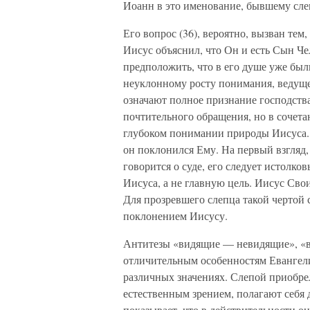
Иоанн в это именование, бывшему сле
Его вопрос (36), вероятно, вызван тем,
Иисус объяснил, что Он и есть Сын Че
предположить, что в его душе уже были
неуклонному росту понимания, ведуще
означают полное признание господств
почтительного обращения, но в сочета
глубоком понимании природы Иисуса. О
он поклонился Ему. На первый взгляд, 
говорится о суде, его следует истолко
Иисуса, а не главную цель. Иисус Сво
Для прозревшего слепца такой чертой 
поклонением Иисусу.
Антитезы «видящие — невидящие», «в
отличительным особенностям Евангели
различных значениях. Слепой приобрел
естественным зрением, полагают себя 
показывает, что в действительности о