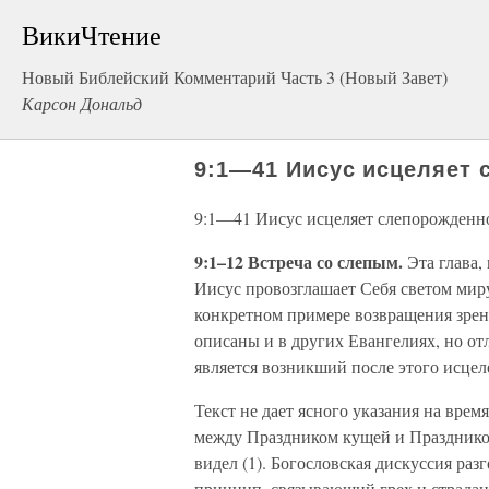
ВикиЧтение
Новый Библейский Комментарий Часть 3 (Новый Завет)
Карсон Дональд
9:1—41 Иисус исцеляет 
9:1—41 Иисус исцеляет слепорожденн
9:1–12 Встреча со слепым.
Эта глава, 
Иисус провозглашает Себя светом миру
конкретном примере возвращения зрен
описаны и в других Евангелиях, но о
является возникший после этого исцел
Текст не дает ясного указания на время
между Праздником кущей и Праздником 
видел (1). Богословская дискуссия раз
принцип, связывающий грех и страдан