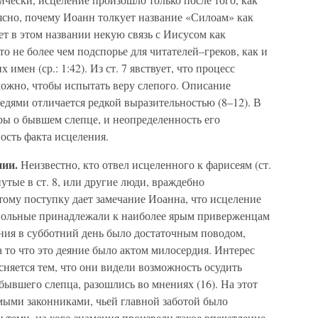
ясно, почему Иоанн толкует название «Силоам» как
ет в этом названии некую связь с Иисусом как
о не более чем подспорье для читателей–греков, как и
имен (ср.: 1:42). Из ст. 7 явствует, что процесс
ожно, чтобы испытать веру слепого. Описание
едями отличается редкой выразительностью (8–12). В
оры о бывшем слепце, и неопределенность его
ость факта исцеления.
нии.
Неизвестно, кто отвел исцеленного к фарисеям (ст.
нутые в ст. 8, или другие люди, враждебно
тому поступку дает замечание Иоанна, что исцеление
овольные принадлежали к наиболее ярым приверженцам
ения в субботний день было достаточным поводом,
а то что это деяние было актом милосердия. Интерес
сняется тем, что они видели возможность осудить
бывшего слепца, разошлись во мнениях (16). На этот
мыми законниками, чьей главной заботой было
 теми, на кого знамения произвели такое впечатление,