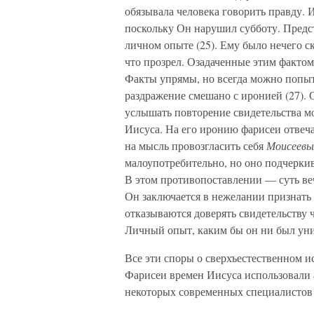
обязывала человека говорить правду.
поскольку Он нарушил субботу. Предс
личном опыте (25). Ему было нечего ск
что прозрел. Озадаченные этим фактом
Факты упрямы, но всегда можно попыта
раздражение смешано с иронией (27). 
услышать повторение свидетельства мо
Иисуса. На его иронию фарисеи отвеч
на мысль провозгласить себя
Моисеевы
малоупотребительно, но оно подчеркив
В этом противопоставлении — суть ве
Он заключается в нежелании признать 
отказываются доверять свидетельству ч
Личный опыт, каким бы он ни был уни
Все эти споры о сверхъестественном 
Фарисеи времен Иисуса использовали
некоторых современных специалистов