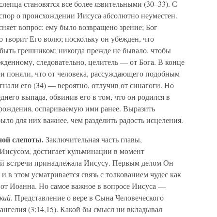
лепца становятся все более язвительными (30–33). С
 спор о происхождении Иисуса абсолютно неуместен.
сняет вопрос: ему было возвращено зрение; Бог
то творит Его волю; поскольку он убежден, что
 быть грешником; никогда прежде не бывало, чтобы
жденному, следовательно, целитель — от Бога. В конце
и поняли, что от человека, рассуждающего подобным
гнали его (34) — вероятно, отлучив от синагоги. Но
днего выпада, обвинив его в том, что он родился в
 рождения, оспариваемую ими ранее. Выразить
ыло для них важнее, чем разделить радость исцеления.
ной слепоты.
Заключительная часть главы,
 Иисусом, достигает кульминации в момент
ой встречи принадлежала Иисусу. Первым делом Он
и в этом усматривается связь с толкованием чудес как
 от Иоанна. Но самое важное в вопросе Иисуса —
кий.
Представление о вере в Сына Человеческого
вангелия (3:14,15). Какой бы смысл ни вкладывал