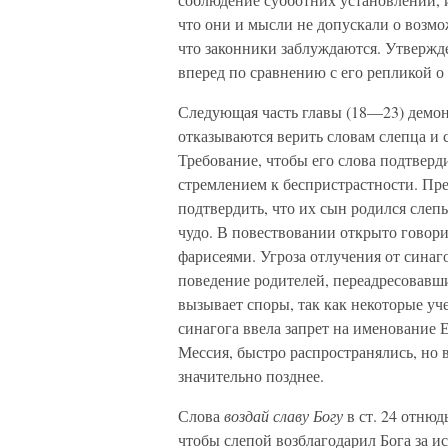
что они и мысли не допускали о возм
что законники заблуждаются. Утвержд
вперед по сравнению с его репликой о
Следующая часть главы (18—23) демон
отказываются верить словам слепца и 
Требование, чтобы его слова подтверд
стремлением к беспристрастности. Пр
подтвердить, что их сын родился слепы
чудо. В повествовании открыто говори
фарисеями. Угроза отлучения от синаг
поведение родителей, переадресовавши
вызывает споры, так как некоторые у
синагога ввела запрет на именование
Мессия, быстро распространялись, но 
значительно позднее.
Слова
воздай славу Богу
в ст. 24 отню
чтобы слепой возблагодарил Бога за ис