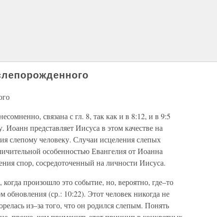
слепорожденного
ого
несомненно, связана с гл. 8, так как и в 8:12, и в 9:5
. Иоанн представляет Иисуса в этом качестве на
ия слепому человеку. Случаи исцеления слепых
тличительной особенностью Евангелия от Иоанна
ения спор, сосредоточенный на личности Иисуса.
, когда произошло это событие, но, вероятно, где–то
обновления (ср.: 10:22). Этот человек никогда не
горелась из–за того, что он родился слепым. Понять
ие, проще, чем применить этот принцип в конкретных