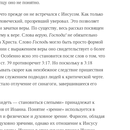
пцу оно не понятно.
 что прежде он не встречался с Иисусом. Как только
ловеческий, прозревший уверовал. Это позволяет
 зачатки веры. По существу, весь рассказ посвящен
му к вере. Слова
верую, Господи!
не обязательно
а Христа. Слово
Господь
могло быть просто формой
нии с выражением веры оно свидетельствует о более
собенно ясно это становится после слов о том, что
ст. 39 противоречит 3:17. Но поскольку в 3:18
вывать скорее как неизбежное следствие пришествия
им служением подводил людей к критической черте.
стало отлучение от синагоги, завершившееся его
идеть — становиться слепыми» принадлежат к
я от Иоанна. Понятие «зрение» используется в
 и физическое и духовное зрение. Фарисеи, обладая
духовно зрячими, однако их отношение к Иисусу
ни слепы. Именно в этом смысле приход Иисуса