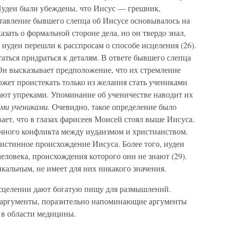
 Иудеи были убеждены, что Иисус — грешник,
тавление бывшего слепца об Иисусе основывалось на
азать о формальной стороне дела, но он твердо знал,
 иудеи перешли к расспросам о способе исцеления (26).
ться придраться к деталям. В ответе бывшего слепца
Он высказывает предположение, что их стремление
жет проистекать только из желания стать учениками
ают упреками. Упоминание об ученичестве наводит их
ми учениками.
Очевидно, такое определение было
ает, что в глазах фарисеев Моисей стоял выше Иисуса.
чного конфликта между иудаизмом и христианством.
истинное происхождение Иисуса. Более того, иудеи
еловека, происхождения которого они не знают (29).
кальным, не имеет для них никакого значения.
исцелении дают богатую пищу для размышлений.
 аргументы, поразительно напоминающие аргументы
 в области медицины.