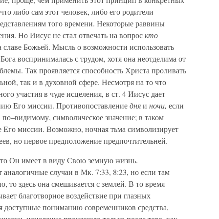
что либо сам этот человек, либо его родители
редставлениям того времени. Некоторые раввины
ения. Но Иисус не стал отвечать на вопрос
кто
 славе Божьей. Мысль о возможности использовать
 Бога воспринималась с трудом, хотя она неотделима от
блемы. Так проявляется способность Христа проливать
ьной, так и в духовной сфере. Несмотря на то что
го участия в чуде исцеления, в ст. 4 Иисус дает
ению Его миссии. Противопоставление
дня
и
ночи,
если
, по–видимому, символическое значение; в таком
е Его миссии. Возможно, ночная тьма символизирует
еев, но первое предположение предпочтительней.
 что Он имеет в виду Свою земную жизнь.
 аналогичные случаи в Мк. 7:33, 8:23, но если там
, то здесь она смешивается с землей. В то время
ывает благотворное воздействие при глазных
уя доступные пониманию современников средства,
ически, исцеление произошло только после того, как