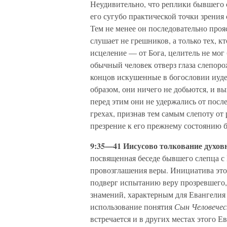
Неудивительно, что реплики бывшего с
его сугубо практической точки зрения
Тем не менее он последовательно проя
слушает не грешников, а только тех, к
исцеление — от Бога, целитель не мог
обычный человек отверз глаза слепоро
концов искушенные в богословии иуде
образом, они ничего не добьются, и вы
перед этим они не удержались от после
грехах, признав тем самым слепоту от
презрение к его прежнему состоянию б
9:35—41 Иисусово толкование духов
посвященная беседе бывшего слепца с
провозглашения веры. Инициатива эт
подверг испытанию веру прозревшего, 
знамений, характерным для Евангелия
использование понятия
Сын Человечес
встречается и в других местах этого Е