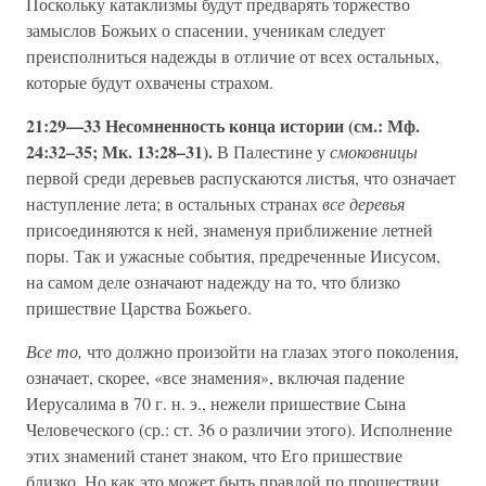
Поскольку катаклизмы будут предварять торжество
замыслов Божьих о спасении, ученикам следует
преисполниться надежды в отличие от всех остальных,
которые будут охвачены страхом.
21:29—33 Несомненность конца истории (см.: Мф.
24:32–35; Мк. 13:28–31).
В Палестине у
смоковницы
первой среди деревьев распускаются листья, что означает
наступление лета; в остальных странах
все деревья
присоединяются к ней, знаменуя приближение летней
поры. Так и ужасные события, предреченные Иисусом,
на самом деле означают надежду на то, что близко
пришествие Царства Божьего.
Все то,
что должно произойти на глазах этого поколения,
означает, скорее, «все знамения», включая падение
Иерусалима в 70 г. н. э., нежели пришествие Сына
Человеческого (ср.: ст. 36 о различии этого). Исполнение
этих знамений станет знаком, что Его пришествие
близко. Но как это может быть правдой по прошествии