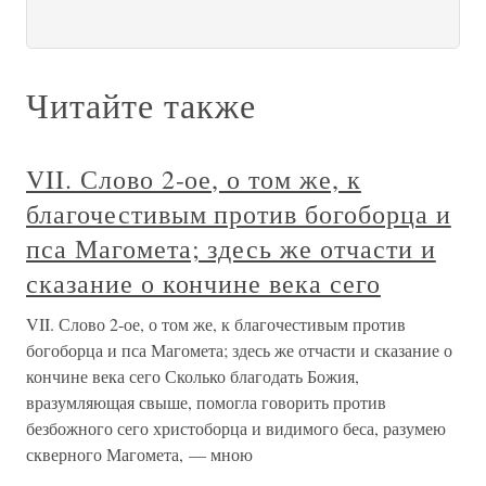
Читайте также
VII. Слово 2-ое, о том же, к
благочестивым против богоборца и
пса Магомета; здесь же отчасти и
сказание о кончине века сего
VII. Слово 2-ое, о том же, к благочестивым против
богоборца и пса Магомета; здесь же отчасти и сказание о
кончине века сего Сколько благодать Божия,
вразумляющая свыше, помогла говорить против
безбожного сего христоборца и видимого беса, разумею
скверного Магомета, — мною