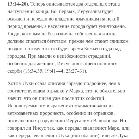
13:14–20).
Теперь описываются два отдельных этапа
наступления конца. Во–первых, Иерусалим будет
осажден и передан во владение язычникам на некий
период времени, а население города будет уничтожено.
Люди, которым не безразлична собственная жизнь,
должны спасаться бегством, прежде чем станет слишком
поздно, потому что это будет время Божьего суда над
городом. При мысли о неизбежности страданий,
особенно для женщин, Иисус опять преисполнился
скорби (13:34,35; 19:41–44; 23:27–31).
Хотя у Луки осада описана гораздо подробнее, чем в
соответствующем отрывке у Марка, это не обязательно
значит, что он писал уже после этих событий.
Используемые им выражения позаимствованы из
ветхозаветных пророчеств, особенно из отрывков,
посвященных разрушению Иерусалима Вавилоном. Но
говорил ли Иисус так, как передал евангелист Марк, или
как передал евангелист Лука (или оба они), или же Лука