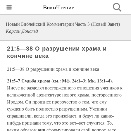
ВикиЧтение
Новый Библейский Комментарий Часть 3 (Новый Завет)
Карсон Дональд
21:5—38 О разрушении храма и
кончине века
21:5—38 О разрушении храма и кончине века
21:5–7 Судьба храма (см.: Мф. 24:1–3; Мк. 13:1–4).
Иисус не разделял восторженного отношения учеников к
великолепной архитектуре нового храма, постороенного
Иродом. Он произнес пророчество о том, что ему
суждено быть полностью разрушенным. Ученики
спрашивали, когда это произойдет, и будут ли какие–
нибудь признаки тому, что это вот–вот случится. То,
они
каким образом
сформулировали свой вопрос, и то,