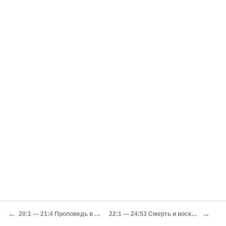
←
→
20:1 — 21:4 Проповедь в Иерусалимском храме
22:1 — 24:53 Смерть и воскресение Иисуса Христа