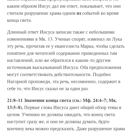
каким образом Иисус дал им ответ, показывает, что они
из
считали разрушение храма одним
событий во время
конца света.
Длинный ответ Иисуса записан также с небольшими
изменениями в Мк. 13. Ученые спорят, изменил ли Лука
эту речь, прочитав ее у евангелиста Марка, чтобы сделать
понятнее для читателей содержание приведенных там
наставлений, или же обратился к каким–то другим
источникам высказываний Иисуса. Оба предположения
могут соответствовать действительности. Подобно
Нагорной проповеди, эта речь, несомненно, содержит в
себе то, что Иисус сказал не за один раз.
21:8–11 Знамения конца света (см.: Мф. 24:4–7; Мк.
13:5–8).
Первые слова Иисуса дают общий обзор темы в
целом. Ученики не должны ожидать, что конец света
наступит сразу же, и они не должны думать, будто
кончину века можно предсказать. Даже разрушение храма