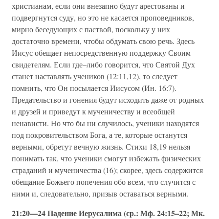
христианам, если они внезапно будут арестованы и
подвергнутся суду, но это не касается проповедников,
мирно беседующих с паствой, поскольку у них
достаточно времени, чтобы обдумать свою речь. Здесь
Иисус обещает непосредственную поддержку Своим
свидетелям. Если где–либо говорится, что Святой Дух
станет наставлять учеников (12:11,12), то следует
помнить, что Он посылается Иисусом (Ин. 16:7).
Предательство и гонения будут исходить даже от родных
и друзей и приведут к мученичеству и всеобщей
ненависти. Но что бы ни случилось, ученики находятся
под покровительством Бога, а те, которые останутся
верными, обретут вечную жизнь. Стихи 18,19 нельзя
понимать так, что ученики смогут избежать физических
страданий и мученичества (16); скорее, здесь содержится
обещание Божьего попечения обо всем, что случится с
ними и, следовательно, призыв оставаться верными.
21:20—24 Падение Иерусалима (ср.: Мф. 24:15–22; Мк.