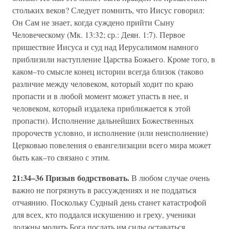
стольких веков? Следует помнить, что Иисус говорил:
Он Сам не знает, когда суждено прийти Сыну
Человеческому (Мк. 13:32; ср.: Деян. 1:7). Первое
пришествие Иисуса и суд над Иерусалимом намного
приблизили наступление Царства Божьего. Кроме того, в
каком–то смысле конец истории всегда близок (таково
различие между человеком, который ходит по краю
пропасти и в любой момент может упасть в нее, и
человеком, который издалека приближается к этой
пропасти). Исполнение дальнейших Божественных
пророчеств условно, и исполнение (или неисполнение)
Церковью повеления о евангелизации всего мира может
быть как–то связано с этим.
21:34–36 Призыв бодрствовать.
В любом случае очень
важно не погрязнуть в рассуждениях и не поддаться
отчаянию. Поскольку Судный день станет катастрофой
для всех, кто поддался искушению и греху, ученики
должны молить Бога послать им силы оставаться