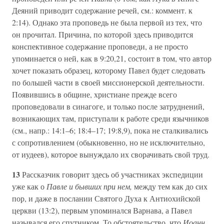
Деяний приводит содержание речей, см.: коммент. к
2:14). Однако эта проповедь не была первой из тех, что
он прочитал. Причина, по которой здесь приводится
конспективное содержание проповеди, а не просто
упоминается о ней, как в 9:20,21, состоит в том, что автор
хочет показать образец, которому Павел будет следовать
по большей части в своей миссионерской деятельности.
Появившись в общине, христиане прежде всего
проповедовали в синагоге, и только после затруднений,
возникающих там, приступали к работе среди язычников
(см., напр.: 14:1–6; 18:4–17; 19:8,9), пока не сталкивались
с сопротивлением (обыкновенно, но не исключительно,
от иудеев), которое вынуждало их сворачивать свой труд.
13
Рассказчик говорит здесь об участниках экспедиции
уже как о
Павле и бывших при нем,
между тем как до сих
пор, и даже в послании Святого Духа к Антиохийской
церкви (13:2), первым упоминался Варнава, а Павел
назывался его спутником. То обстоятельство, что
Иоанн