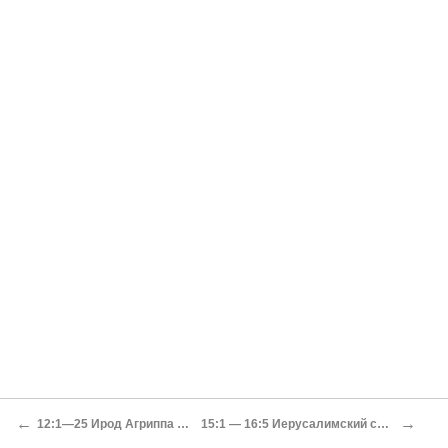
←
→
12:1—25 Ирод Агриппа и Церковь: завершение фазы
15:1 — 16:5 Иерусалимский собор и решение вопроса о язычниках