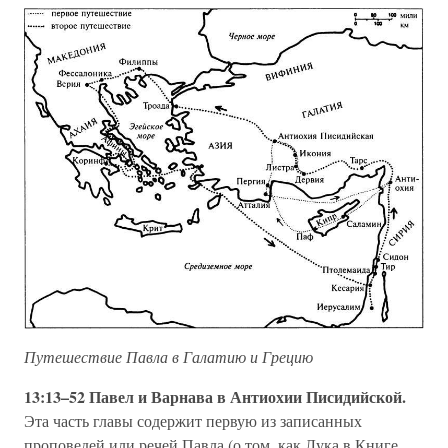
Путешествие Павла в Галатию и Грецию
13:13–52 Павел и Варнава в Антиохии Писидийской.
Эта часть главы содержит первую из записанных
проповедей или речей Павла (о том, как Лука в Книге