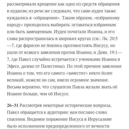
рассматривали крещение как одно из средств обращения
в иудаизм; из речи же следовало, что сами иудеи также
нуждались в «обращении». Таким образом, «избранному
народу» приходилось выбирать: оставаться избранным
или быть замещенным. Иудеи почитали Иоанна, и его
слава распространилась в широких кругах (см.: Лк. 20:5
—7, где фарисеи не боялись противостоять Иисусу, но
ушли от всякого заявления против Иоанна; и Деян. 19:1—
7, где Павел случайно встречается с учениками Иоанна в
Эфесе, далеко от Палестины). По этой причине заявление
Иоанна о том, что его самого «заместит» некто более
великий, нежели он сам, имело огромное значение.
Весьма вероятно, что слушатели Павла желали знать об
Иоанне больше, чем об Иисусе.
26–31
Рассмотрев некоторые исторические вопросы,
Павел обращается к аудитории:
вам
послано слово
спасения. Видимое поражение Иисуса в Иерусалиме
было исполнением предопределенного от вечности