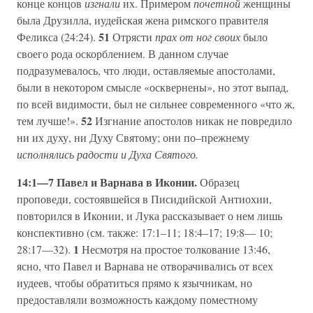
конце концов
изгнали
их. Примером
почетной
женщины
была Друзилла, иудейская жена римского правителя
51
Феликса (24:24).
Отрясти
прах от ног своих
было
своего рода оскорблением. В данном случае
подразумевалось, что люди, оставляемые апостолами,
были в некотором смысле «осквернены», но этот выпад,
по всей видимости, был не сильнее современного «что ж,
52
тем лучше!».
Изгнание апостолов никак не повредило
ни их духу, ни Духу Святому; они по–прежнему
исполнялись радости и Духа Святого.
14:1—7 Павел и Варнава в Иконии.
Образец
проповеди, состоявшейся в Писидийской Антиохии,
повторился в Иконии, и Лука рассказывает о нем лишь
конспективно (см. также: 17:1–11; 18:4–17; 19:8— 10;
1
28:17—32).
Несмотря на простое толкование 13:46,
ясно, что Павел и Варнава не отворачивались от всех
иудеев, чтобы обратиться прямо к язычникам, но
предоставляли возможность каждому поместному