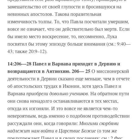
замешательство от своей глупости и бросившуюся на
невинных апостолов. Такова поразительная
изменчивость толпы. То, что Павла посчитали умершим,
вовсе не означает, что он действительно был мертв. Если
бы имело место воскресение, то, несомненно, Лука
посвятил бы этому эпизоду больше внимания (см.: 9:40—
43; также 20:9–12).
14:206—28 Павел и Варнава приходят в Дервию и
возвращаются в Антиохию. 20б— 25
О миссионерской
деятельности в Дервии сказано еще меньше, чем в отчете
об апостольских трудах в Иконии, хотя здесь Павел и
Варнава
приобрели довольно учеников.
На обратном пути
они снова ненадолго останавливаются в тех местах,
откуда их изгоняли. И это вовсе не является чем–то
невероятным, ведь именно о подобном противодействии
рассуждали они, когда говорили:
Многими скорбями
надлежит нам войти в Царствие Божие
(о том же
предупреждает Павел и в своих посланиях; см.: 2 Фес.