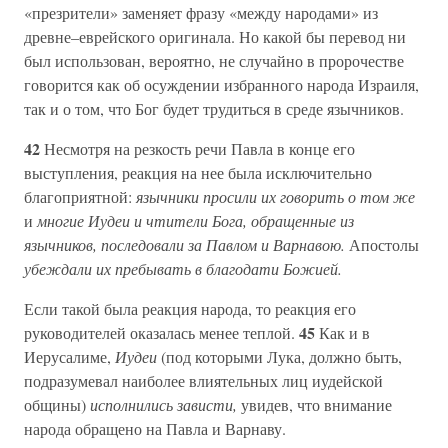
«презрители» заменяет фразу «между народами» из
древне–еврейского оригинала. Но какой бы перевод ни
был использован, вероятно, не случайно в пророчестве
говорится как об осуждении избранного народа Израиля,
так и о том, что Бог будет трудиться в среде язычников.
42
Несмотря на резкость речи Павла в конце его
выступления, реакция на нее была исключительно
благоприятной:
язычники просили их говорить о том же
и
многие Иудеи и чтители Бога, обращенные из
язычников, последовали за Павлом и Варнавою.
Апостолы
убеждали их пребывать в благодати Божией.
Если такой была реакция народа, то реакция его
45
руководителей оказалась менее теплой.
Как и в
Иерусалиме,
Иудеи
(под которыми Лука, должно быть,
подразумевал наиболее влиятельных лиц иудейской
общины)
исполнились зависти,
увидев, что внимание
народа обращено на Павла и Варнаву.