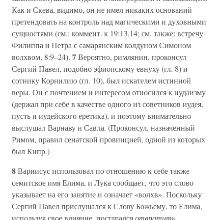
Как и Скева, видимо, он не имел никаких оснований
претендовать на контроль над магическими и духовными
сущностями (см.: коммент. к 19:13,14; см. также: встречу
Филиппа и Петра с самарянским колдуном Симоном
7
волхвом, 8:9–24).
Вероятно, римлянин, проконсул
Сергий Павел, подобно эфиопскому евнуху (гл. 8) и
сотнику Корнилию (гл. 10), был искателем истинной
веры. Он с почтением и интересом относился к иудаизму
(держал при себе в качестве одного из советников иудея,
пусть и иудейского еретика), и поэтому внимательно
выслушал Варнаву и Савла. (Проконсул, назначенный
Римом, правил сенатской провинцией, одной из которых
был Кипр.)
8
Вариисус использовал по отношению к себе также
семитское имя Елима, и Лука сообщает, что это слово
указывает на его занятие и означает «волхв». Поскольку
Сергий Павел прислушался к Слову Божьему, то Елима,
используя свое влияние, постарался
отвратить