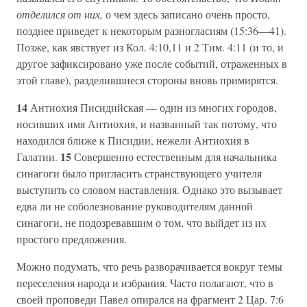
отделился от них,
о чем здесь записано очень просто,
позднее приведет к некоторым разногласиям (15:36—41).
Позже, как явствует из Кол. 4:10,11 и 2 Тим. 4:11 (и то, и
другое зафиксировано уже после событий, отраженных в
этой главе), разделившиеся стороны вновь примирятся.
14
Антиохия Писидийская — один из многих городов,
носивших имя Антиохия, и названный так потому, что
находился ближе к Писидии, нежели Антиохия в
15
Галатии.
Совершенно естественным для начальника
синагоги было пригласить странствующего учителя
выступить со словом наставления. Однако это вызывает
едва ли не соболезнование руководителям данной
синагоги, не подозревавшим о том, что выйдет из их
простого предложения.
Можно подумать, что речь разворачивается вокруг темы
переселения народа и избрания. Часто полагают, что в
своей проповеди Павел опирался на фрагмент 2 Цар. 7:6