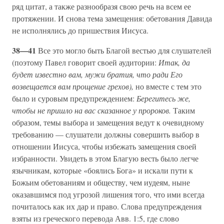
ряд цитат, а также разнообразя свою речь на всем ее
протяжении. И снова тема замещения: обетования Давида
не исполнялись до пришествия Иисуса.
38—41
Все это могло быть Благой вестью для слушателей
(поэтому Павел говорит своей аудитории:
Итак, да
будет известно вам, мужи братия, что ради Его
возвещается вам прощение грехов),
но вместе с тем это
было и суровым предупреждением:
Берегитесь же,
чтобы не пришло на вас сказанное у пророков.
Таким
образом, темы выбора и замещения ведут к очевидному
требованию — слушатели должны совершить выбор в
отношении Иисуса, чтобы избежать замещения своей
избранности. Увидеть в этом Благую весть было легче
язычникам, которые «боялись Бога» и искали пути к
Божьим обетованиям и обществу, чем иудеям, ныне
оказавшимся под угрозой лишения того, что ими всегда
почиталось как их дар и право. Слова предупреждения
взяты из греческого перевода Авв. 1:5, где слово