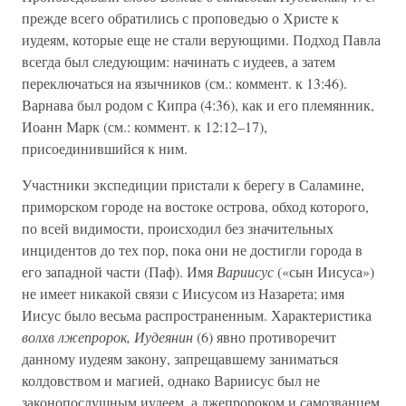
прежде всего обратились с проповедью о Христе к
иудеям, которые еще не стали верующими. Подход Павла
всегда был следующим: начинать с иудеев, а затем
переключаться на язычников (см.: коммент. к 13:46).
Варнава был родом с Кипра (4:36), как и его племянник,
Иоанн Марк (см.: коммент. к 12:12–17),
присоединившийся к ним.
Участники экспедиции пристали к берегу в Саламине,
приморском городе на востоке острова, обход которого,
по всей видимости, происходил без значительных
инцидентов до тех пор, пока они не достигли города в
его западной части (Паф). Имя
Вариисус
(«сын Иисуса»)
не имеет никакой связи с Иисусом из Назарета; имя
Иисус было весьма распространенным. Характеристика
волхв лжепророк, Иудеянин
(6) явно противоречит
данному иудеям закону, запрещавшему заниматься
колдовством и магией, однако Вариисус был не
законопослушным иудеем, а лжепророком и самозванцем.