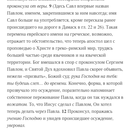
9
проконсула от веры.
(Здесь Савл впервые назван
Павлом, именем, закрепившимся за ним навсегда; имя
Савл больше на употребляется, кроме пересказа ранее
происшедшего на дороге в Дамаск в гл. 22 и 26). Такая
перемена еврейского имени на греческое, возможно,
отражает то обстоятельство, что теперь апостол шел с
проповедью о Христе в греко–римский мир, трудясь
большей частью среди язычников и на языческой
территории. Бог вмешался в спор с проконсулом Сергием
Павлом, и Святой Дух вдохновил Павла скорее объявить,
нежели «призвать», Божий суд:
рука Господня на тебя:
ты будешь слеп… до времени.
Конечно, форма, в которой
прозвучало это осуждение, поразительно напоминает
собственное переживание Павла, когда он так нуждался в
вожатом.
То, что Иисус сделал
с
Павлом, Он хотел
12
теперь делать
через
Павла.
Проконсул, поражаясь
учению Господню
и увидев происшедшее осуждение,
уверовал.