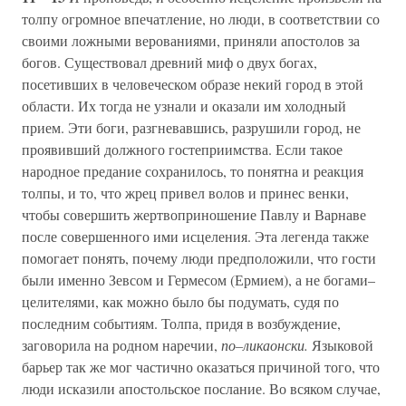
толпу огромное впечатление, но люди, в соответствии со
своими ложными верованиями, приняли апостолов за
богов. Существовал древний миф о двух богах,
посетивших в человеческом образе некий город в этой
области. Их тогда не узнали и оказали им холодный
прием. Эти боги, разгневавшись, разрушили город, не
проявивший должного гостеприимства. Если такое
народное предание сохранилось, то понятна и реакция
толпы, и то, что жрец привел волов и принес венки,
чтобы совершить жертвоприношение Павлу и Варнаве
после совершенного ими исцеления. Эта легенда также
помогает понять, почему люди предположили, что гости
были именно Зевсом и Гермесом (Ермием), а не богами–
целителями, как можно было бы подумать, судя по
последним событиям. Толпа, придя в возбуждение,
заговорила на родном наречии,
по–ликаонски.
Языковой
барьер так же мог частично оказаться причиной того, что
люди исказили апостольское послание. Во всяком случае,