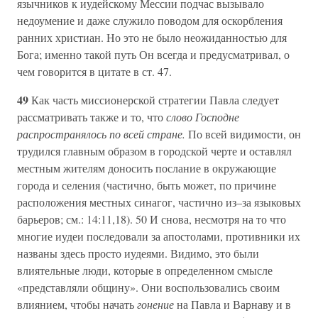
язычников к иудейскому Мессии подчас вызывало
недоумение и даже служило поводом для оскорбления
ранних христиан. Но это не было неожиданностью для
Бога; именно такой путь Он всегда и предусматривал, о
чем говорится в цитате в ст. 47.
49
Как часть миссионерской стратегии Павла следует
рассматривать также и то, что
слово Господне
распространялось по всей стране.
По всей видимости, он
трудился главным образом в городской черте и оставлял
местным жителям доносить послание в окружающие
города и селения (частично, быть может, по причине
расположения местных синагог, частично из–за языковых
барьеров; см.: 14:11,18). 50 И снова, несмотря на то что
многие иудеи последовали за апостолами, противники их
названы здесь просто иудеями. Видимо, это были
влиятельные люди, которые в определенном смысле
«представляли общину». Они воспользовались своим
влиянием, чтобы начать
гонение
на Павла и Варнаву и в