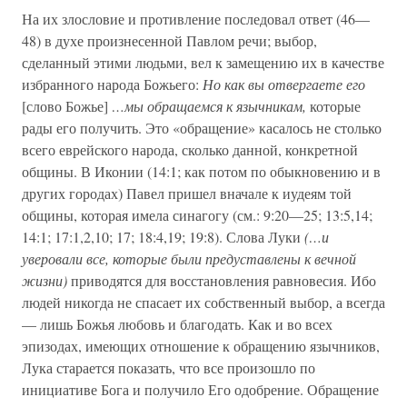
На их злословие и противление последовал ответ (46—
48) в духе произнесенной Павлом речи; выбор,
сделанный этими людьми, вел к замещению их в качестве
избранного народа Божьего:
Но как вы отвергаете его
[слово Божье]
…мы обращаемся к язычникам,
которые
рады его получить. Это «обращение» касалось не столько
всего еврейского народа, сколько данной, конкретной
общины. В Иконии (14:1; как потом по обыкновению и в
других городах) Павел пришел вначале к иудеям той
общины, которая имела синагогу (см.: 9:20—25; 13:5,14;
14:1; 17:1,2,10; 17; 18:4,19; 19:8). Слова Луки
(…и
уверовали все, которые были предуставлены к вечной
жизни)
приводятся для восстановления равновесия. Ибо
людей никогда не спасает их собственный выбор, а всегда
— лишь Божья любовь и благодать. Как и во всех
эпизодах, имеющих отношение к обращению язычников,
Лука старается показать, что все произошло по
инициативе Бога и получило Его одобрение. Обращение