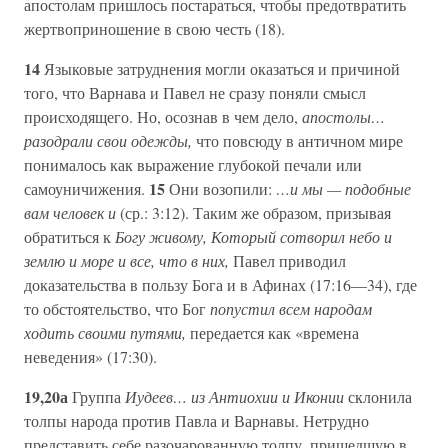
апостолам пришлось постараться, чтобы предотвратить
жертвоприношение в свою честь (18).
14
Языковые затруднения могли оказаться и причиной
того, что Варнава и Павел не сразу поняли смысл
происходящего. Но, осознав в чем дело,
апостолы…
разодрали свои одежды,
что повсюду в античном мире
понималось как выражение глубокой печали или
15
самоуничижения.
Они возопили:
…и мы — подобные
вам человек и
(ср.: 3:12). Таким же образом, призывая
обратиться к
Богу живому, Который сотворил небо и
землю и море и все, что в них,
Павел приводил
доказательства в пользу Бога и в Афинах (17:16—34), где
то обстоятельство, что Бог
попустил всем народам
ходить своими путями,
передается как «времена
неведения» (17:30).
19,20а
Группа
Иудеев… из Антиохии и Иконии
склонила
толпы народа против Павла и Варнавы. Нетрудно
представить себе разочарованную толпу, пришедшую в