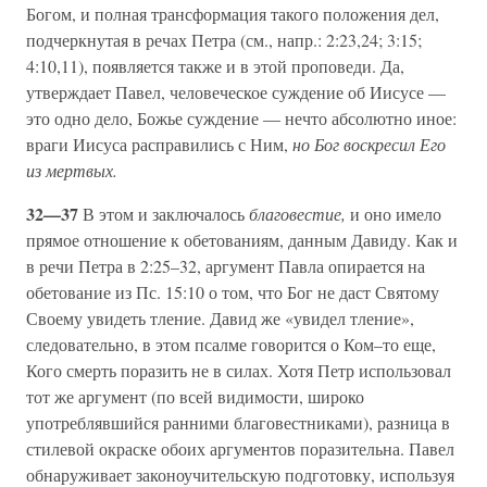
Богом, и полная трансформация такого положения дел,
подчеркнутая в речах Петра (см., напр.: 2:23,24; 3:15;
4:10,11), появляется также и в этой проповеди. Да,
утверждает Павел, человеческое суждение об Иисусе —
это одно дело, Божье суждение — нечто абсолютно иное:
враги Иисуса расправились с Ним,
но Бог воскресил Его
из мертвых.
32—37
В этом и заключалось
благовестие,
и оно имело
прямое отношение к обетованиям, данным Давиду. Как и
в речи Петра в 2:25–32, аргумент Павла опирается на
обетование из Пс. 15:10 о том, что Бог не даст Святому
Своему увидеть тление. Давид же «увидел тление»,
следовательно, в этом псалме говорится о Ком–то еще,
Кого смерть поразить не в силах. Хотя Петр использовал
тот же аргумент (по всей видимости, широко
употреблявшийся ранними благовестниками), разница в
стилевой окраске обоих аргументов поразительна. Павел
обнаруживает законоучительскую подготовку, используя