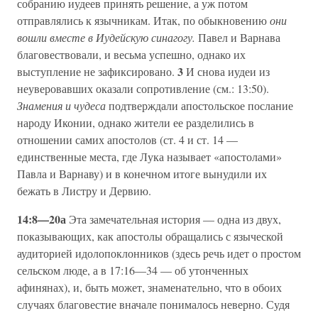
собранию иудеев принять решение, а уж потом
отправлялись к язычникам. Итак, по обыкновению
они
вошли вместе в Иудейскую синагогу.
Павел и Варнава
благовествовали, и весьма успешно, однако их
3
выступление не зафиксировано.
И снова иудеи из
неуверовавших оказали сопротивление (см.: 13:50).
Знамения и чудеса
подтверждали апостольское послание
народу Иконии, однако жители ее разделились в
отношении самих апостолов (ст. 4 и ст. 14 —
единственные места, где Лука называет «апостолами»
Павла и Варнаву) и в конечном итоге вынудили их
бежать в Листру и Дервию.
14:8—20а
Эта замечательная история — одна из двух,
показывающих, как апостолы обращались с языческой
аудиторией идолопоклонников (здесь речь идет о простом
сельском люде, а в 17:16—34 — об утонченных
афинянах), и, быть может, знаменательно, что в обоих
случаях благовестие вначале понималось неверно. Судя