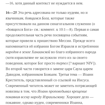
—16, хотя данный контекст не нуждается в нем.
16—25
Эта речь адресована не только иудеям, но и
язычникам,
боящимся Бога,
которые также
присутствовали на данном синагогальном служении (о
«боящихся Бога» см.: коммент. к 10:1—8). Первая и самая
продолжительная часть речи посвящена событиям,
которые привели к пришествию Мессии. Прежде всего
напоминается об избрании Богом Израиля и истреблении
народов в земле Ханаанской
во благо избранного народа
(хотя израильтяне не заслужили этого из–за своего
поведения, которое Бог просто
терпел
[? вариант NIV]).
Во второй части говорится о замене царя Саула царем
Давидом, избранником Божьим. Третья тема — Иоанн
Креститель, представленный со ссылкой на Иисуса.
Современный читатель может не заметить потрясающей
новизны в том, что
Иоанн проповедывал крещение
покаяния всему народу Израильскому.
Хорошее дело —
покаяние, однако иудеи, современники Иоанна,