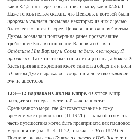
1
как в 8:4,5, или через посланника свыше, как в 8:26).
Даже теперь нельзя сказать, что Церковь, в которой были
пророки и учителя,
посылала некоторых из них с целью
благовествования. Скорее, Церковь, призванная Святым
Духом, осознала и подтвердила ранее прозвучавшее
требование Бога в отношении Варнавы и Савла:
Отделите Мне Варнаву и Савла на дело, к которому Я
3
призвал их.
Так что это была не их инициатива, а Божья.
Здесь признание христианского единства общения и воли
в Святом Духе выражалось собранием через
возложение
рук
на апостолов.
13:4—12 Варнава и Савл на Кипре. 4
Остров Кипр
находится в северо–восточной «оконечности»
Средиземного моря, где благовествование к тому
времени уже проводилось (11:19,20). Таким образом, эта
часть путешествия могла быть предпринята как плановое
5
мероприятие (см.: 8:14; 11:22; а также 15:36 и 18:23).
Проповедовали
слово Божие в синагогах Иудейских,
т. е.