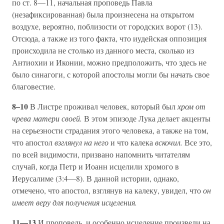
по ст. 8—11, начальная проповедь Павла
(незафиксированная) была произнесена на открытом
воздухе, вероятно, поблизости от городских ворот (13).
Отсюда, а также из того факта, что иудейская оппозиция
происходила не столько из данного места, сколько из
Антиохии и Иконии, можно предположить, что здесь не
было синагоги, с которой апостолы могли бы начать свое
благовестие.
8–10
В Листре проживал человек, который был
хром от
чрева матери своей.
В этом эпизоде Лука делает акценты
на серьезности страдания этого человека, а также на том,
что апостол
взглянул на него
и что калека
вскочил.
Все это,
по всей видимости, призвано напомнить читателям
случай, когда Петр и Иоанн исцелили хромого в
Иерусалиме (3:4—8). В данной истории, однако,
отмечено, что апостол, взглянув на калеку, увидел, что
он
имеет веру для получения исцеления.
11—13
И проповедь, и особенно исцеление произвели на