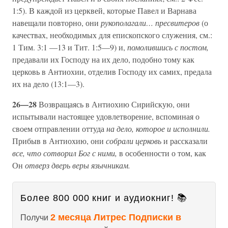
1:5). В каждой из церквей, которые Павел и Варнава
навещали повторно, они
рукополагали… пресвитеров
(о
качествах, необходимых для епископского служения, см.:
1 Тим. 3:1 —13 и Тит. 1:5—9) и,
помолившись с постом,
предавали их Господу на их дело, подобно тому как
церковь в Антиохии, отделив Господу их самих, предала
их на дело (13:1—3).
26—28
Возвращаясь в Антиохию Сирийскую, они
испытывали настоящее удовлетворение, вспоминая о
своем отправлении оттуда
на дело, которое и исполнили.
Прибыв в Антиохию, они
собрали церковь
и рассказали
все, что сотворил Бог с ними,
в особенности о том, как
Он
отверз дверь веры язычникам.
Более 800 000 книг и аудиокниг! 📚
2 месяца Литрес Подписки в
Получи